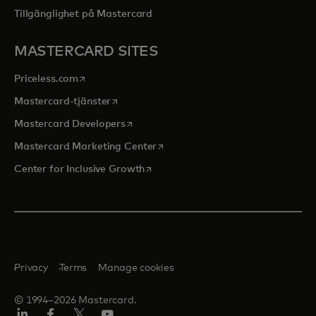
Tillgänglighet på Mastercard
MASTERCARD SITES
opens in a new tab
Priceless.com
opens in a new tab
Mastercard-tjänster
opens in a new tab
Mastercard Developers
opens in a new tab
Mastercard Marketing Center
opens in a new tab
Center for Inclusive Growth
Privacy
Terms
Manage cookies
© 1994–2026 Mastercard.