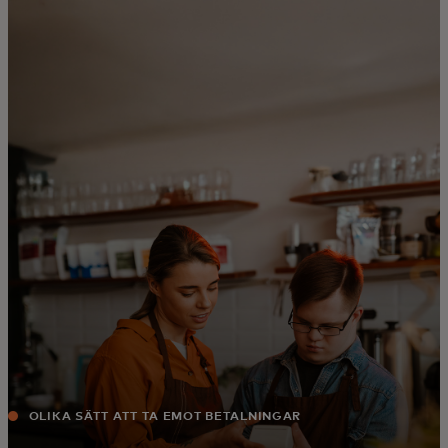
För er
För företag
För världen
För innovatörer
Nyheter och trender
OLIKA SÄTT ATT TA EMOT BETALNINGAR