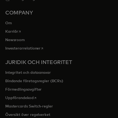
COMPANY
Om
opens in a new tab
Karriär
Newsroom
opens in a new tab
Investerarrelationer
JURIDIK OCH INTEGRITET
Integritet och dataansvar
Bindande företagsregler (BCRs)
Förmedlingsavgifter
opens in a new tab
Uppförandekod
Mastercards Switch-regler
Översikt över regelverket