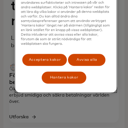
transaktioner
användares surfaktiviteter och intressen på vår och
andra webbplatser. Klicka på ‘Hantera kakor’ nedan för
att lära dig vilka kakor vi använder på denna webbplats
mer effektivt
och varför. Du kan alltid ändra dina
samtyckespreferenser genom att använda verktyget
‘Hantera kakor’ längst ner på skärmen (tillgängligt som
en länk istället för en knapp på vissa webbplatser).
Detta inkluderar att avvisa vissa eller alla kakor,
Lösningar för att acceptera
förutom de som är strikt nödvändiga för att
webbplatsen ska fungera.
betalningar med Mastercard.
Acceptera kakor
Avvisa alla
Fördelarna med att acceptera
Hantera kakor
betalningar
Öka försäljningen, imponera på kunderna och
erbjud smidiga och säkra betalningar världen
över.
Utforska