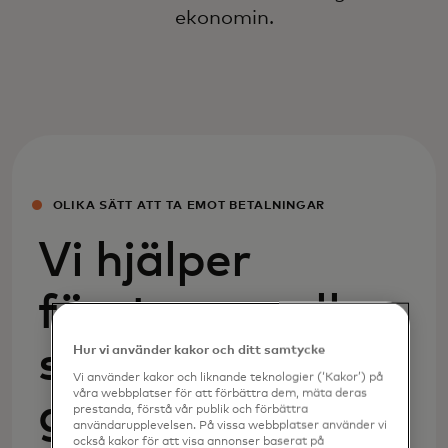
ekonomin.
OLIKA SÄTT ATT TA EMOT BETALNINGAR
Vi hjälper
företag av alla
storlekar att
Hur vi använder kakor och ditt samtycke
Vi använder kakor och liknande teknologier (‘Kakor’) på
våra webbplatser för att förbättra dem, mäta deras
genomföra
prestanda, förstå vår publik och förbättra
användarupplevelsen. På vissa webbplatser använder vi
också kakor för att visa annonser baserat på