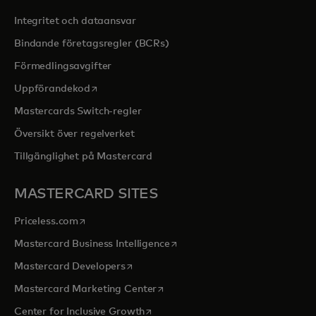
Integritet och dataansvar
Bindande företagsregler (BCRs)
Förmedlingsavgifter
opens in a new tab
Uppförandekod
Mastercards Switch-regler
Översikt över regelverket
Tillgänglighet på Mastercard
MASTERCARD SITES
opens in a new tab
Priceless.com
opens in a new tab
Mastercard Business Intelligence
opens in a new tab
Mastercard Developers
opens in a new tab
Mastercard Marketing Center
opens in a new tab
Center for Inclusive Growth