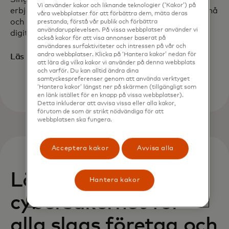
Vi använder kakor och liknande teknologier (‘Kakor’) på
erbjuder programmet Cyber Safe för att hjälpa små
våra webbplatser för att förbättra dem, mäta deras
och medelstora företag att bättre skydda sin
prestanda, förstå vår publik och förbättra
användarupplevelsen. På vissa webbplatser använder vi
digitala domän.
också kakor för att visa annonser baserat på
användares surfaktiviteter och intressen på vår och
andra webbplatser. Klicka på ‘Hantera kakor’ nedan för
opens in a new tab
Läs mer
att lära dig vilka kakor vi använder på denna webbplats
och varför. Du kan alltid ändra dina
samtyckespreferenser genom att använda verktyget
‘Hantera kakor’ längst ner på skärmen (tillgängligt som
en länk istället för en knapp på vissa webbplatser).
Detta inkluderar att avvisa vissa eller alla kakor,
förutom de som är strikt nödvändiga för att
webbplatsen ska fungera.
Acceptera kakor
Avvisa alla
Lösningar för
Hantera kakor
cybersäkerhet för
alla slags företag och