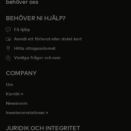
behöver oss
BEHÖVER NI HJÄLP?
Få hjälp
Anmäl ett förlorat eller stulet kort
Hitta uttagsautomat
Vanliga frågor och svar
COMPANY
Om
opens in a new tab
Karriär
Newsroom
opens in a new tab
Investerarrelationer
JURIDIK OCH INTEGRITET