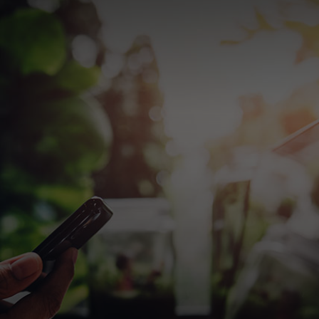
För er
För företag
För världen
För innovatörer
Nyheter och trender