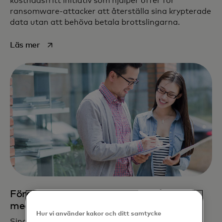
kostnadsfritt initiativ som hjälper offer för
ransomware-attacker att återställa sina krypterade
data utan att behöva betala brottslingarna.
opens in a new tab
Läs mer
Företagsledare och ägare till små och
medelstora företag
Hur vi använder kakor och ditt samtycke
Singapores cybersäkerhetsmyndighet (CSA)