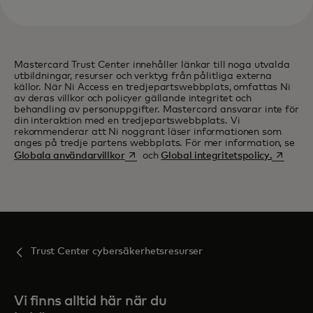
Mastercard Trust Center innehåller länkar till noga utvalda
utbildningar, resurser och verktyg från pålitliga externa
källor. När Ni Access en tredjepartswebbplats, omfattas Ni
av deras villkor och policyer gällande integritet och
behandling av personuppgifter. Mastercard ansvarar inte för
din interaktion med en tredjepartswebbplats. Vi
rekommenderar att Ni noggrant läser informationen som
anges på tredje partens webbplats. För mer information, se
opens in a new tab
opens in
Globala användarvillkor
och
Global integritetspolicy.
Trust Center cybersäkerhetsresurser
Vi finns alltid här när du