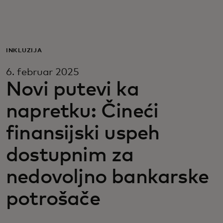
Za vas
Za biznis
INKLUZIJA
6. februar 2025
Za svet
Novi putevi ka
napretku: Čineći
Za inovatore
finansijski uspeh
Novosti i trendovi
dostupnim za
nedovoljno bankarske
potrošače