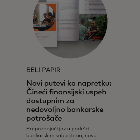
BELI PAPIR
Novi putevi ka napretku:
Čineći finansijski uspeh
dostupnim za
nedovoljno bankarske
potrošače
Prepoznajući jaz u podršci
bankarskim subjektima, novo