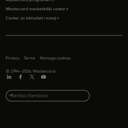
Mastercard programeri
opens in a new tab
Mastercard marketinški centar
opens in a new tab
Centar za inkluzivni razvoj
Privacy
Terms
Manage cookies
© 1994–2026. Mastercard.
LinkedIn
Facebook
Twitter/X
Youtube
Select
a
country