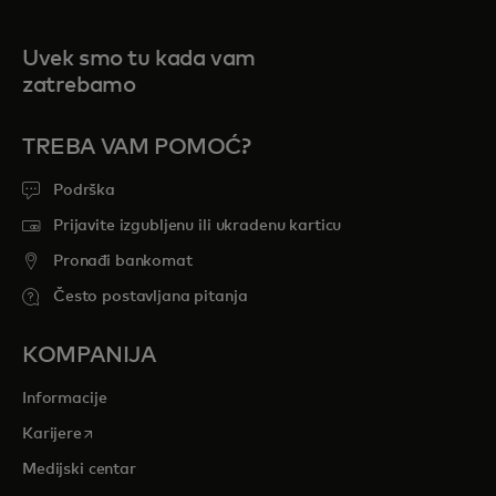
Uvek smo tu kada vam
zatrebamo
TREBA VAM POMOĆ?
Podrška
Prijavite izgubljenu ili ukradenu karticu
Pronađi bankomat
Često postavljana pitanja
KOMPANIJA
Informacije
opens in a new tab
Karijere
Medijski centar