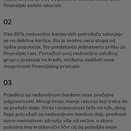
finansijski sistem iskoristi.
02
Oko 85% nedovoljno bankarskih potrošača oslanjaju
se na debitne kartice, što je znatno veća stopa od
opšte populacije, što predstavlja jedinstvenu priliku za
finansijski rast. Pomažući ovoj nedovoljno uslužnoj
grupi u prelazak na kredit, možemo olakšati nove
mogućnosti finansijskog pristupa.
03
Pojedinci sa nedovoljnom bankom nose značajne
odgovornosti. Mnogi imaju manje resursa koji treba da
se protežu dalje. Stres i anksioznost teže na njih, zbog
čega potrošači sa nedovoljnom bankom daju prednost
svom mentalnom zdravlju više od većine, a skoro
polovina ima kratkoročni lični cilj da poboljša svoje