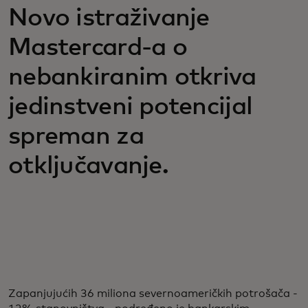
Novo istraživanje
Mastercard-a o
nebankiranim otkriva
jedinstveni potencijal
spreman za
otključavanje.
Zapanjujućih 36 miliona severnoameričkih potrošača -