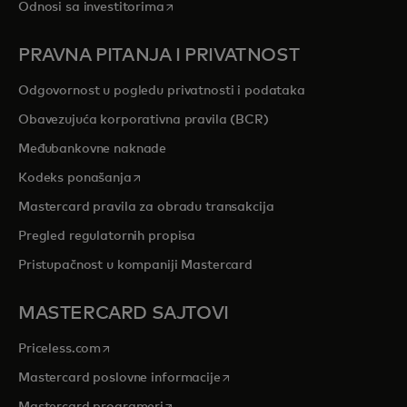
opens in a new tab
Odnosi sa investitorima
PRAVNA PITANJA I PRIVATNOST
Odgovornost u pogledu privatnosti i podataka
Obavezujuća korporativna pravila (BCR)
Međubankovne naknade
opens in a new tab
Kodeks ponašanja
Mastercard pravila za obradu transakcija
Pregled regulatornih propisa
Pristupačnost u kompaniji Mastercard
MASTERCARD SAJTOVI
opens in a new tab
Priceless.com
opens in a new tab
Mastercard poslovne informacije
opens in a new tab