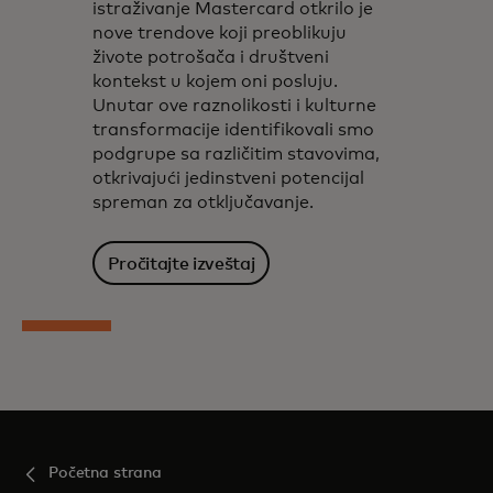
istraživanje Mastercard otkrilo je
nove trendove koji preoblikuju
živote potrošača i društveni
kontekst u kojem oni posluju.
Unutar ove raznolikosti i kulturne
transformacije identifikovali smo
podgrupe sa različitim stavovima,
otkrivajući jedinstveni potencijal
spreman za otključavanje.
Pročitajte izveštaj
Početna strana