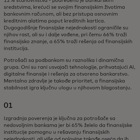
12% stanovništva - podređeno je bankarskim
sredstvima, krećući se svojim finansijskim životima
bankovnim računom, ali bez pristupa osnovnim
kreditnim alatima poput kreditnih kartica.
Dugogodišnje finansijske nejednakosti ograničile su
njihov rast, ali su i dalje vođene, pri čemu 66% traži
finansijsko znanje, a 65% traži rešenja od finansijskih
institucija.
Potrošači sa podbankom su raznolika i dinamična
grupa. Oni su rani usvajači tehnologije, prihvatajući AI,
digitalne finansije i rešenja za otvoreno bankarstvo.
Mentalno zdravlje je takođe prioritet, a finansijska
stabilnost igra ključnu ulogu u njihovom blagostanju.
01
Izgradnja poverenja je ključna za potrošače sa
nedovoljnim bankama jer bi 65% želelo da finansijske
institucije pomognu u rešavanju finansijskih
nejednakosti, ali više od polovine takođe oseća da ih