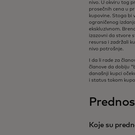
nivo. U okviru tog 
prosečnih cena u pr
kupovine. Stoga bi 
ograničenog izdanja
ekskluzivnom. Brendo
izazovni da stvore s
resursa i zadržali 
nivo potrošnje.
I da li rade za član
članove da dobiju "
današnji kupci oček
i status tokom kupo
Prednost
Koje su predn