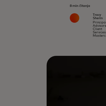
8 min čitanja
Tracy
Sherin
Principal
Advisor
Client
Services
Masterc