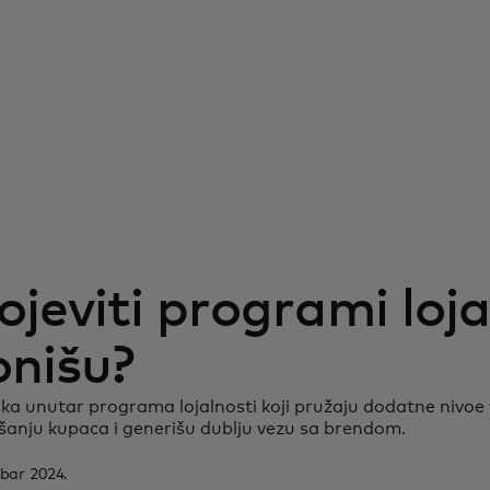
lojeviti programi loja
onišu?
tika unutar programa lojalnosti koji pružaju dodatne nivoe
anju kupaca i generišu dublju vezu sa brendom.
mbar 2024.