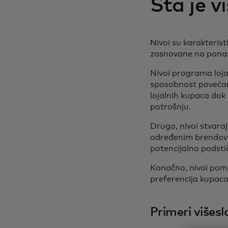
Šta je v
Nivoi su karakteris
zasnovane na ponaš
Nivoi programa lojal
sposobnost povećan
lojalnih kupaca dok
potrošnju.
Drugo, nivoi stvaraj
određenim brendov
potencijalno podsti
Konačno, nivoi pom
preferencija kupaca 
Primeri višesl