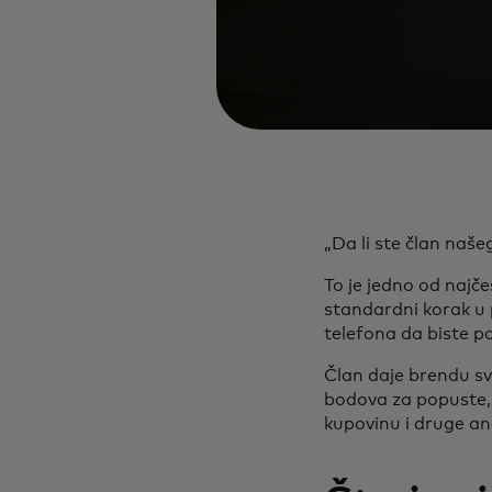
„Da li ste član naše
To je jedno od najče
standardni korak u 
telefona da biste p
Član daje brendu sv
bodova za popuste, 
kupovinu i druge a