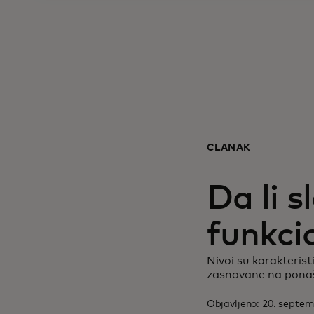
ČLANAK
Da li s
funkci
Nivoi su karakteris
zasnovane na ponaš
Objavljeno: 20. septe