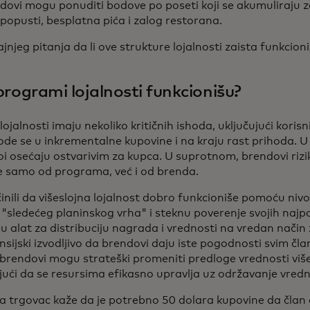
dovi mogu ponuditi bodove po poseti koji se akumuliraju 
popusti, besplatna pića i zalog restorana.
jnjeg pitanja da li ove strukture lojalnosti zaista funkcioni
i programi lojalnosti funkcionišu?
lojalnosti imaju nekoliko kritičnih ishoda, uključujući korisn
ode se u inkrementalne kupovine i na kraju rast prihoda. U 
oi osećaju ostvarivim za kupca. U suprotnom, brendovi rizi
e samo od programa, već i od brenda.
nili da višeslojna lojalnost dobro funkcioniše pomoću nivoa
"sledećeg planinskog vrha" i steknu poverenje svojih najp
u alat za distribuciju nagrada i vrednosti na vredan način 
sijski izvodljivo da brendovi daju iste pogodnosti svim čl
o brendovi mogu strateški promeniti predloge vrednosti vi
jući da se resursima efikasno upravlja uz održavanje vredn
a trgovac kaže da je potrebno 50 dolara kupovine da član d