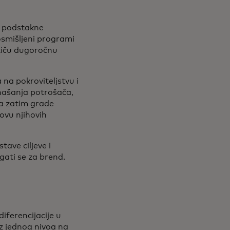
 podstakne
 osmišljeni programi
tiču dugoročnu
na pokroviteljstvu i
našanja potrošača,
 a zatim grade
ovu njihovih
ave ciljeve i
agati se za brend.
iferencijacije u
z jednog nivoa na