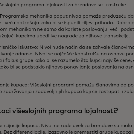
išeslojnih programa lojalnosti za brendove su trostruke.
: Programska mehanika poput nivoa pomaže preduzeću da
i veću potrošnju kako bi se ispunili ciljevi prihoda. Dobro
snom mehanikom ne samo da koriste poslovanju, već i pods
užajući kupcima ubedljive nagrade za njihove transakcije.
isničko iskustvo: Nivoi nude način da se zahvale članovima 
ivanje odnosa. Nivoi se najčešće konstruišu na osnovu po
ja i fokus grupe kako bi se razumelo šta kupci najviše cene,
 kako bi se podstaklo njihovo ponavljanje poslovanja na osn
nje kupaca: Višeslojni programi pomažu članovima da post
o zadržavanja i zadovoljnijih kupaca koji će zastupati i zal
taci višeslojnih programa lojalnosti?
encijacije kupaca: Nivoi ne rade uvek za brendove sa malo d
Bez diferencijacije, izazovno je premestiti grupe kupaca i