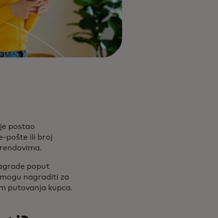
 je postao
pošte ili broj
brendovima.
nagrade poput
k mogu nagraditi za
om putovanja kupca.