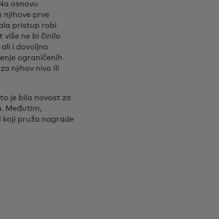
 Na osnovu
n njihove prve
ala pristup robi
iše ne bi činilo
ali i dovoljno
ćenje ograničenih
 njihov nivo ili
to je bila novost za
a. Međutim,
i koji pruža nagrade