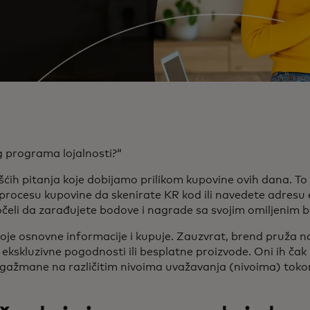
g programa lojalnosti?“
šćih pitanja koje dobijamo prilikom kupovine ovih dana. To
procesu kupovine da skenirate KR kod ili navedete adresu e-
očeli da zarađujete bodove i nagrade sa svojim omiljenim 
oje osnovne informacije i kupuje. Zauzvrat, brend pruža 
ekskluzivne pogodnosti ili besplatne proizvode. Oni ih ča
ngažmane na različitim nivoima uvažavanja (nivoima) tok