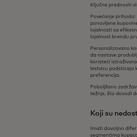
Ključne prednosti v
Povećanje prihoda
ponovljene kupovine 
lojalnosti sa efika
lojalnost brendu pr
Personalizovano kor
da nastave produblj
koristeći istraživan
lestvicu podsticaja
preferencija.
Poboljšano zadržava
težnje, što dovodi d
Koji su nedos
Imati dovoljno difer
segmentima kupaca. 