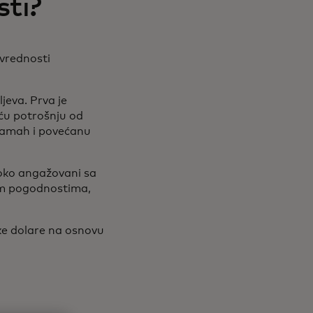
sti?
 vrednosti
jeva. Prva je
ću potrošnju od
 zamah i povećanu
isoko angažovani sa
im pogodnostima,
ke dolare na osnovu