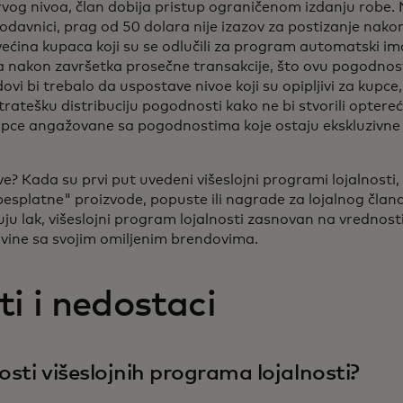
prvog nivoa, član dobija pristup ograničenom izdanju robe.
odavnici, prag od 50 dolara nije izazov za postizanje nako
većina kupaca koji su se odlučili za program automatski im
 nakon završetka prosečne transakcije, što ovu pogodnost v
vi bi trebalo da uspostave nivoe koji su opipljivi za kupce, 
tratešku distribuciju pogodnosti kako ne bi stvorili optere
kupce angažovane sa pogodnostima koje ostaju ekskluzivne za
ove? Kada su prvi put uvedeni višeslojni programi lojalnosti, 
besplatne" proizvode, popuste ili nagrade za lojalnog član
uju lak, višeslojni program lojalnosti zasnovan na vrednost
vine sa svojim omiljenim brendovima.
i i nedostaci
osti višeslojnih programa lojalnosti?