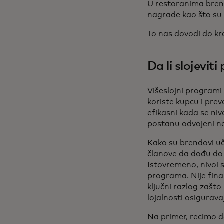
U restoranima bren
nagrade kao što su 
To nas dovodi do kra
Da li slojevit
Višeslojni programi 
koriste kupcu i prev
efikasni kada se niv
postanu odvojeni n
Kako su brendovi uči
članove da dođu do 
Istovremeno, nivoi s
programa. Nije finan
ključni razlog zašt
lojalnosti osigurava
Na primer, recimo d