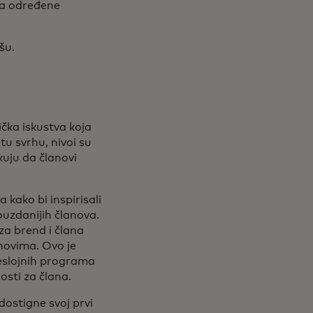
za određene
šu.
ička iskustva koja
tu svrhu, nivoi su
kuju da članovi
 kako bi inspirisali
ouzdanijih članova.
za brend i člana
anovima. Ovo je
šeslojnih programa
osti za člana.
ostigne svoj prvi