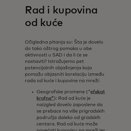
Rad i kupovina
od kuće
Očigledna pitanja su: Šta je dovelo
do tako oštrog pomaka u obe
aktivnosti u SAD i da li će se
nastaviti? Istražujemo pet
potencijalnih objašnjenja koja
pomažu objasniti korelaciju između
rada od kuće i kupovine na mreži:
Geografske promene ("
efekat
krofne"
): Rad od kuće je
naizgled dovelo zaposlene da
se prebace na više prigradskih
područja daleko od gradskih
centara. Rad od kuće može
povećati kupovinu na mreži jer