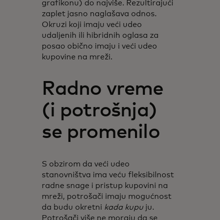
grafikonu) do najviše. Rezultirajući
zaplet jasno naglašava odnos.
Okruzi koji imaju veći udeo
udaljenih ili hibridnih oglasa za
posao obično imaju i veći udeo
kupovine na mreži.
Radno vreme
(i potrošnja)
se promenilo
S obzirom da veći udeo
stanovništva ima veću fleksibilnost
radne snage i pristup kupovini na
mreži, potrošači imaju mogućnost
da budu okretni
kada kupu
ju.
Potrošači više ne moraju da se