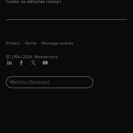
opens in a new tab
Centar za inkluzivni razvoj
Privacy
Terms
Manage cookies
© 1994–2026. Mastercard.
LinkedIn
Facebook
Twitter/X
Youtube
Select
a
country