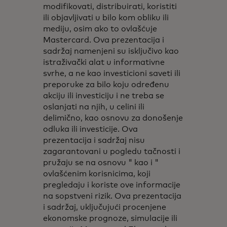
modifikovati, distribuirati, koristiti
ili objavljivati u bilo kom obliku ili
mediju, osim ako to ovlašćuje
Mastercard. Ova prezentacija i
sadržaj namenjeni su isključivo kao
istraživački alat u informativne
svrhe, a ne kao investicioni saveti ili
preporuke za bilo koju određenu
akciju ili investiciju i ne treba se
oslanjati na njih, u celini ili
delimično, kao osnovu za donošenje
odluka ili investicije. Ova
prezentacija i sadržaj nisu
zagarantovani u pogledu tačnosti i
pružaju se na osnovu " kao i "
ovlašćenim korisnicima, koji
pregledaju i koriste ove informacije
na sopstveni rizik. Ova prezentacija
i sadržaj, uključujući procenjene
ekonomske prognoze, simulacije ili