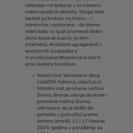
oslanjaju na ljuljanje u prodavnici
nakon posla ili vikenda. Stoga smo
ispitali potrošnju na hranu - i
namirnice i restorane - da bismo
videli kako su ljudi promenili doba
dana kada se kupuju putem
interneta. Analizom agregiranih i
anonimnih podataka o
transakcijama Mastercard otkrili
smo sledeće trendove:
Namirnice: Verovatno zbog
različitih faktora, uključujući
hibridni rad, promene načina
života, širenje usluga dostave i
promene načina života,
otkrivamo da je došlo do
pomaka u potrošnji prema
satima između 11 i 17 časova
2023. godine u poređenju sa