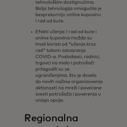
tehnološkim dostignućima.
Bolja tehnologija omogućila je
besprekorniju online kupovinu
i rad od kuće.
Efekti učenja: I rad od kuće i
online kupovina možda su
imali koristi od "učenja kroz
rad" tokom zatvaranja
COVID-a. Poslodavci, radnici,
trgovci na malo i potrošači
prilagodili su se
ograničenjima, što je dovelo
do novih načina organizovanja
aktivnosti na mreži i povećane
svesti potrošača i poverenja u
onlajn opcije.
Regionalna