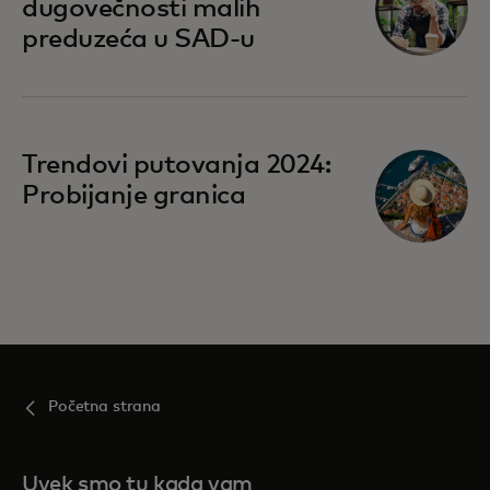
dugovečnosti malih
preduzeća u SAD-u
Trendovi putovanja 2024:
Probijanje granica
Početna strana
Uvek smo tu kada vam