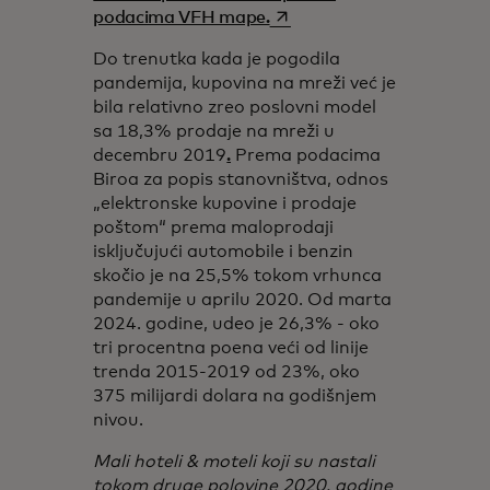
opens in a new tab
podacima VFH mape.
Do trenutka kada je pogodila
pandemija, kupovina na mreži već je
bila relativno zreo poslovni model
sa 18,3% prodaje na mreži u
decembru 2019
.
Prema podacima
Biroa za popis stanovništva, odnos
„elektronske kupovine i prodaje
poštom“ prema maloprodaji
isključujući automobile i benzin
skočio je na 25,5% tokom vrhunca
pandemije u aprilu 2020. Od marta
2024. godine, udeo je 26,3% - oko
tri procentna poena veći od linije
trenda 2015-2019 od 23%, oko
375 milijardi dolara na godišnjem
nivou.
Mali hoteli & moteli koji su nastali
tokom druge polovine 2020. godine