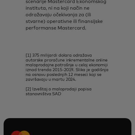
scenarije Mastercard Ekonomskog
instituta, ni na koji način ne
odražavaju očekivanja za (ili
stvarne) operativne ili finansijske
performanse Mastercard.
[1] 375 milijardi dolara odražava
autorske proračune inkrementalne online
maloprodajne potrošnje u celoj ekonomiji
iznad trenda 2015-2019. Slika je godišnja
na osnovu poslednjih 12 meseci koji se
završavaju u martu 2024.
[2] Izveštaj o maloprodaji popisa
stanovništva SAD