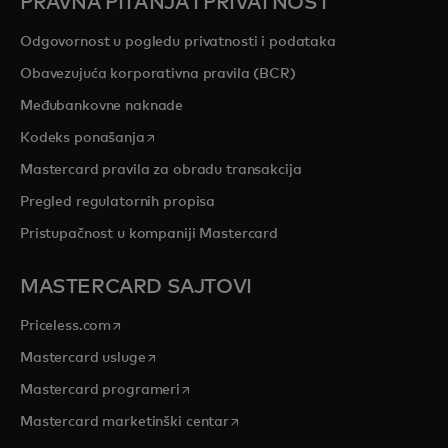
PRAVNA PITANJA I PRIVATNOST
Odgovornost u pogledu privatnosti i podataka
Obavezujuća korporativna pravila (BCR)
Međubankovne naknade
opens in a new tab
Kodeks ponašanja
Mastercard pravila za obradu transakcija
Pregled regulatornih propisa
Pristupačnost u kompaniji Mastercard
MASTERCARD SAJTOVI
opens in a new tab
Priceless.com
opens in a new tab
Mastercard usluge
opens in a new tab
Mastercard programeri
opens in a new tab
Mastercard marketinški centar