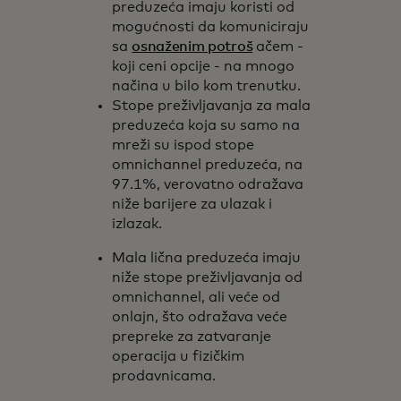
preduzeća imaju koristi od
mogućnosti da komuniciraju
sa
osnaženim potroš
ačem -
koji ceni opcije - na mnogo
načina u bilo kom trenutku.
Stope preživljavanja za mala
preduzeća koja su samo na
mreži su ispod stope
omnichannel preduzeća, na
97.1%, verovatno odražava
niže barijere za ulazak i
izlazak.
Mala lična preduzeća imaju
niže stope preživljavanja od
omnichannel, ali veće od
onlajn, što odražava veće
prepreke za zatvaranje
operacija u fizičkim
prodavnicama.