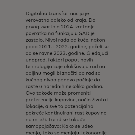
Digitalna transformacija je
verovatno daleko od kraja. Do
prvog kvartala 2024. kretanje
povratka na funkciju u SAD je
zastalo. Nivoi rada od kuće, nakon
pada 2021. i 2022. godine, počeli su
da se ravne 2023. godine. Gledajući
unapred, faktori poput novih
tehnologija koje olakšavaju rad na
daljinu mogli bi značiti da rad sa
kućnog nivoa ponovo počinje da
raste u narednih nekoliko godina.
Ovo takođe može promeniti
preferencije kupovine, način života i
lokacije, a sve to potencijalno
pokreće kontinuirani rast kupovine
na mreži. Trend se takođe
samopojačava: Kako se udeo
menja, tako se menjaju i ekonomije