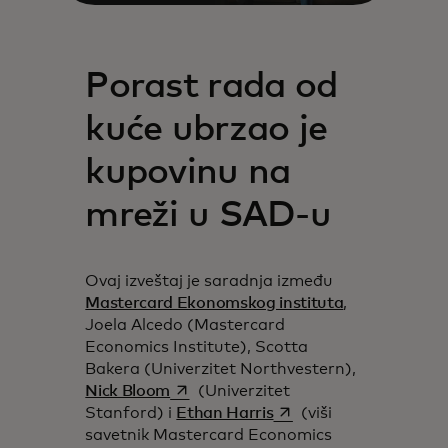
Porast rada od
kuće ubrzao je
kupovinu na
mreži u SAD-u
Ovaj izveštaj je saradnja između
Mastercard Ekonomskog instituta
,
Joela Alcedo (Mastercard
Economics Institute), Scotta
Bakera (Univerzitet Northvestern),
opens in a new tab
Nick Bloom
(Univerzitet
opens in a new tab
Stanford) i
Ethan Harris
(viši
savetnik Mastercard Economics