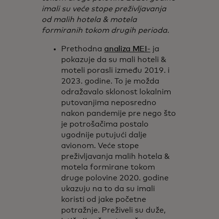
imali su veće stope preživljavanja
od malih hotela & motela
formiranih tokom drugih perioda.
Prethodna
analiza MEI-
ja
pokazuje da su mali hoteli &
moteli porasli između 2019. i
2023. godine. To je možda
odražavalo sklonost lokalnim
putovanjima neposredno
nakon pandemije pre nego što
je potrošačima postalo
ugodnije putujući dalje
avionom. Veće stope
preživljavanja malih hotela &
motela formirane tokom
druge polovine 2020. godine
ukazuju na to da su imali
koristi od jake početne
potražnje. Preživeli su duže,