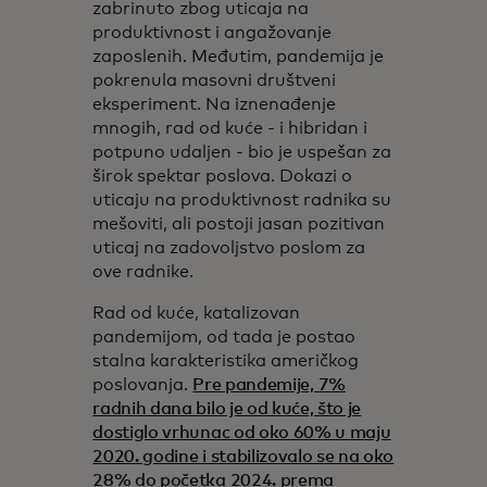
zabrinuto zbog uticaja na
produktivnost i angažovanje
zaposlenih. Međutim, pandemija je
pokrenula masovni društveni
eksperiment. Na iznenađenje
mnogih, rad od kuće - i hibridan i
potpuno udaljen - bio je uspešan za
širok spektar poslova. Dokazi o
uticaju na produktivnost radnika su
mešoviti, ali postoji jasan pozitivan
uticaj na zadovoljstvo poslom za
ove radnike.
Rad od kuće, katalizovan
pandemijom, od tada je postao
stalna karakteristika američkog
poslovanja.
Pre pandemije, 7%
radnih dana bilo je od kuće, što je
dostiglo vrhunac od oko 60% u maju
2020. godine i stabilizovalo se na oko
28% do početka 2024. prema