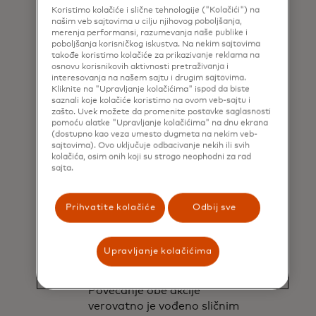
postoje jaka ograničenja za
Koristimo kolačiće i slične tehnologije ("Kolačići") na
korišćenje interneta u
našim veb sajtovima u cilju njihovog poboljšanja,
merenja performansi, razumevanja naše publike i
kancelariji.
poboljšanja korisničkog iskustva. Na nekim sajtovima
takođe koristimo kolačiće za prikazivanje reklama na
Uticaj prihoda: I udaljeni
osnovu korisnikovih aktivnosti pretraživanja i
radnici i kupci na mreži imaju
interesovanja na našem sajtu i drugim sajtovima.
Kliknite na "Upravljanje kolačićima" ispod da biste
veće prihode. Literatura o
saznali koje kolačiće koristimo na ovom veb-sajtu i
radu od kuće pokazuje da se
zašto. Uvek možete da promenite postavke saglasnosti
najviše proširila na poslove sa
pomoću alatke "Upravljanje kolačićima" na dnu ekrana
(dostupno kao veza umesto dugmeta na nekim veb-
belim ovratnikom i relativno
sajtovima). Ovo uključuje odbacivanje nekih ili svih
visoko plaćenim poslovima.
kolačića, osim onih koji su strogo neophodni za rad
sajta.
Radnici sa višim prihodima
mogli bi da kupuju više na
mreži jer stavljaju veću
Prihvatite kolačiće
Odbij sve
vrednost dolara na vreme i
stoga nagrađuju pogodnost
kupovine na mreži.
Upravljanje kolačićima
Tehnološki napredak:
Povećanje obe akcije
verovatno je vođeno sličnim