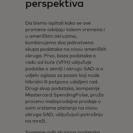
perspektiva
Da bismo ispitali kako se ove
promene odvijaju tokom vremena i
u američkim okruzima,
kombinujemo dva jedinstvena
skupa podataka na nivou američkih
okruga. Prvo, baza podataka o
radu od kuće (VFH) uključuje
podatke o zemlji i okrugu SAD-a o
udjelu oglasa za posao koji nude
hibridni ili potpuno udaljeni rad.
Drugi skup podataka, kompanije
Mastercard SpendingPulse, pruža
procenu maloprodajne prodaje u
svim vrstama plaćanja na nivou
okruga SAD, uključujući potrošnju
na mreži.
Spajanje ovih skupova podataka