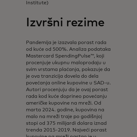
Institute)
Izvršni rezime
Pandemija je izazvala porast rada
od kuće od 500%. Analiza podataka
Mastercard SpendingPulse™, koji
procenjuje ukupnu maloprodaju u
svim vrstama plaćanja, pokazuje da
je ova tranzicija dovela do dela
povećanja online kupovine u SAD-u.
Autori procenjuju da je ovaj porast
rada kod kuće doprineo povećanju
američke kupovine na mreži. Od
marta 2024. godine, kupovina na
malo na mreži traje po godišnjoj
stopi od 375 milijardi dolara iznad
trenda 2015-2019. Najveći porast
kupovine na mreži nastao je u