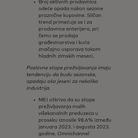
Broj aktivnih prodavnica
odeće opada nakon sezone
praznične kupovine. Sličan
trend primećuje se i za
prodavnice enterijera, pri
čemu se prodaja
građevinarstva i kuća
značajno usporava tokom
hladnih zimskih meseci.
Poslovne stope preživljavanja imaju
tendenciju da budu sezonske,
opadaju oko jeseni za nekoliko
industrija.
MEI otkriva da su stope
preživljavanja malih
višekanalnih preduzeća u
proseku iznosile 98.6% između
januara 2023. i avgusta 2023.
godine. Omnichannel