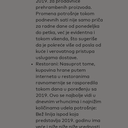
2019. za prodavnice
prehrambenih proizvoda.
Promena potrošnje tokom
podnevnih sati nije samo priča
za radne dane od ponedeljka
do petka, već je evidentna i
tokom vikenda, što sugeriše
da je pokreće više od posla od
kuće i verovatnog pristupa
uslugama dostave.
Restorani: Nasuprot tome,
kupovina hrane putem
interneta u restoranima
ravnomernije se rasporedila
tokom dana u poređenju sa
2019. Ovo se najbolje vidi u
dnevnim vrhuncima i najnižim
količinama udela potrošnje:
Bež linija ispod koja
predstavlja 2019. godinu ima
veće i niže niže niže vrednosti