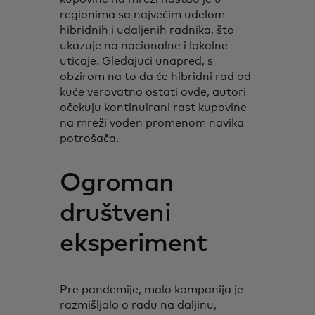
regionima sa najvećim udelom
hibridnih i udaljenih radnika, što
ukazuje na nacionalne i lokalne
uticaje. Gledajući unapred, s
obzirom na to da će hibridni rad od
kuće verovatno ostati ovde, autori
očekuju kontinuirani rast kupovine
na mreži vođen promenom navika
potrošača.
Ogroman
društveni
eksperiment
Pre pandemije, malo kompanija je
razmišljalo o radu na daljinu,