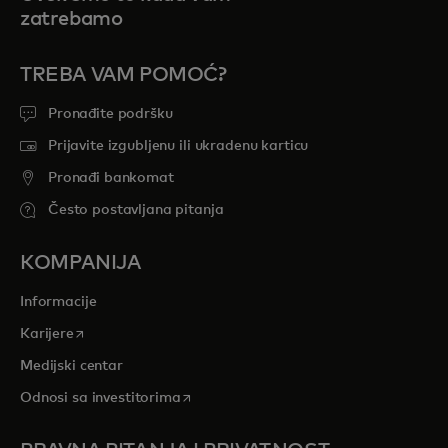
zatrebamo
TREBA VAM POMOĆ?
Pronađite podršku
Prijavite izgubljenu ili ukradenu karticu
Pronađi bankomat
Često postavljana pitanja
KOMPANIJA
Informacije
opens in a new tab
Karijere
Medijski centar
opens in a new tab
Odnosi sa investitorima