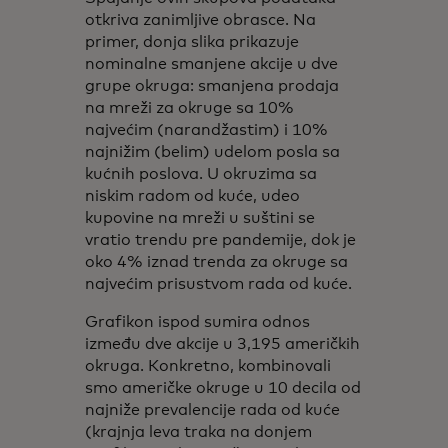
otkriva zanimljive obrasce. Na
primer, donja slika prikazuje
nominalne smanjene akcije u dve
grupe okruga: smanjena prodaja
na mreži za okruge sa 10%
najvećim (narandžastim) i 10%
najnižim (belim) udelom posla sa
kućnih poslova. U okruzima sa
niskim radom od kuće, udeo
kupovine na mreži u suštini se
vratio trendu pre pandemije, dok je
oko 4% iznad trenda za okruge sa
najvećim prisustvom rada od kuće.
Grafikon ispod sumira odnos
između dve akcije u 3,195 američkih
okruga. Konkretno, kombinovali
smo američke okruge u 10 decila od
najniže prevalencije rada od kuće
(krajnja leva traka na donjem