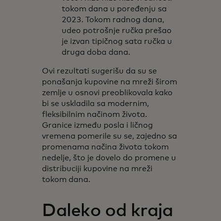
tokom dana u poređenju sa
2023. Tokom radnog dana,
udeo potrošnje ručka prešao
je izvan tipičnog sata ručka u
druga doba dana.
Ovi rezultati sugerišu da su se
ponašanja kupovine na mreži širom
zemlje u osnovi preoblikovala kako
bi se uskladila sa modernim,
fleksibilnim načinom života.
Granice između posla i ličnog
vremena pomerile su se, zajedno sa
promenama načina života tokom
nedelje, što je dovelo do promene u
distribuciji kupovine na mreži
tokom dana.
Daleko od kraja