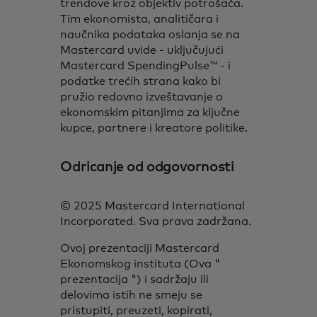
trendove kroz objektiv potrošača.
Tim ekonomista, analitičara i
naučnika podataka oslanja se na
Mastercard uvide - uključujući
Mastercard SpendingPulse™ - i
podatke trećih strana kako bi
pružio redovno izveštavanje o
ekonomskim pitanjima za ključne
kupce, partnere i kreatore politike.
Odricanje od odgovornosti
© 2025 Mastercard International
Incorporated. Sva prava zadržana.
Ovoj prezentaciji Mastercard
Ekonomskog instituta (Ova "
prezentacija ") i sadržaju ili
delovima istih ne smeju se
pristupiti, preuzeti, kopirati,