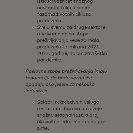
ističući važnost snažnog
novčanog toka u ranim
fazama životnih ciklusa
preduzeća.
Sve u svemu za druge sektore,
otkrivamo da su stope
preživljavanja veće za mala
preduzeća formirana 2021. i
2022. godine, nakon završetka
pandemije.
Poslovne stope preživljavanja imaju
tendenciju da budu sezonske,
opadaju oko jeseni za nekoliko
industrija.
Sektori rekreativnih usluga i
restorana i barova pokazuju
snažnu sezonalnost, a broj
aktivnih preduzeća opada pre
zime.