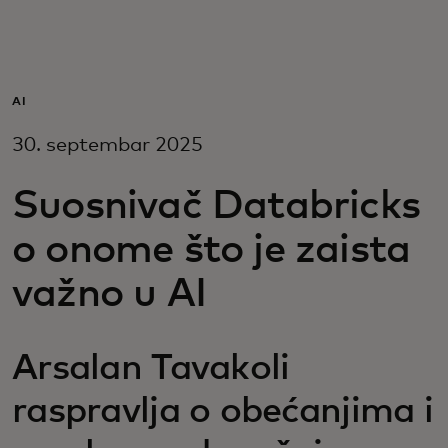
Za vas
Za biznis
AI
30. septembar 2025
Za svet
Suosnivač Databricks
Za inovatore
o onome što je zaista
važno u AI
Novosti i trendovi
Arsalan Tavakoli
raspravlja o obećanjima i