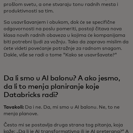
prošlom svetu, a one stvaraju tonu radnih mesta i
produktivnosti sa tim.
Sa usavršavanjem i obukom, dok će se specifične
odgovornosti na poslu pomeriti, postoji čitava nova
klasa novih radnih obaveza u kojima će kompanijama
biti potrebni ljudi za vožnju. Tako da zapravo mislim da
ćete videti povećanje potražnje za radnom snagom.
Dakle, više se radi o tome "Kako se usavršavate?"
Da li smo u AI balonu? A ako jesmo,
da li to menja planiranje koje
Databricks radi?
Tavakoli:
Da i ne. Da, mi smo u AI balonu. Ne, to ne
menja planove.
Često mi se postavlja druga strana tog pitanja, koja
kaže: „Da li je AI transformativna ili je AI preterana?“ A