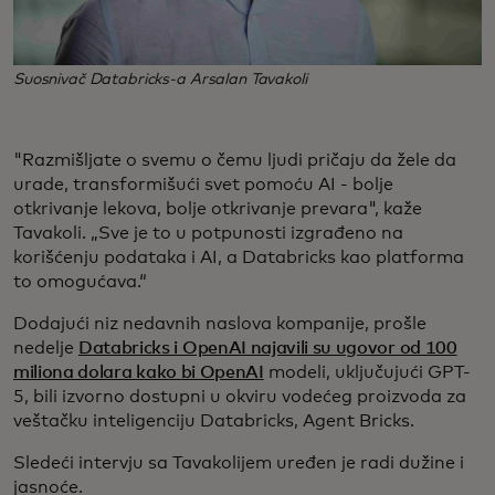
Suosnivač Databricks-a Arsalan Tavakoli
"Razmišljate o svemu o čemu ljudi pričaju da žele da
urade, transformišući svet pomoću AI - bolje
otkrivanje lekova, bolje otkrivanje prevara", kaže
Tavakoli. „Sve je to u potpunosti izgrađeno na
korišćenju podataka i AI, a Databricks kao platforma
to omogućava.“
Dodajući niz nedavnih naslova kompanije, prošle
nedelje
Databricks i OpenAI najavili su ugovor od 100
miliona dolara kako bi OpenAI
modeli, uključujući GPT-
5, bili izvorno dostupni u okviru vodećeg proizvoda za
veštačku inteligenciju Databricks, Agent Bricks.
Sledeći intervju sa Tavakolijem uređen je radi dužine i
jasnoće.