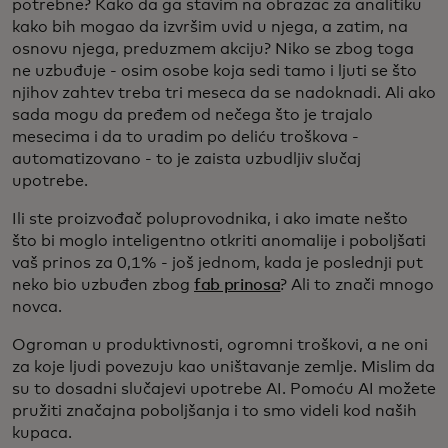
potrebne? Kako da ga stavim na obrazac za analitiku
kako bih mogao da izvršim uvid u njega, a zatim, na
osnovu njega, preduzmem akciju? Niko se zbog toga
ne uzbuđuje - osim osobe koja sedi tamo i ljuti se što
njihov zahtev treba tri meseca da se nadoknadi. Ali ako
sada mogu da pređem od nečega što je trajalo
mesecima i da to uradim po deliću troškova -
automatizovano - to je zaista uzbudljiv slučaj
upotrebe.
Ili ste proizvođač poluprovodnika, i ako imate nešto
što bi moglo inteligentno otkriti anomalije i poboljšati
vaš prinos za 0,1% - još jednom, kada je poslednji put
neko bio uzbuđen zbog
fab prinosa
? Ali to znači mnogo
novca.
Ogroman u produktivnosti, ogromni troškovi, a ne oni
za koje ljudi povezuju kao uništavanje zemlje. Mislim da
su to dosadni slučajevi upotrebe AI. Pomoću AI možete
pružiti značajna poboljšanja i to smo videli kod naših
kupaca.