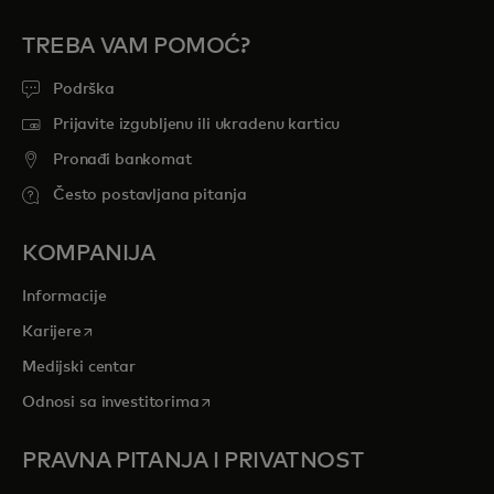
TREBA VAM POMOĆ?
Podrška
Prijavite izgubljenu ili ukradenu karticu
Pronađi bankomat
Često postavljana pitanja
KOMPANIJA
Informacije
opens in a new tab
Karijere
Medijski centar
opens in a new tab
Odnosi sa investitorima
PRAVNA PITANJA I PRIVATNOST