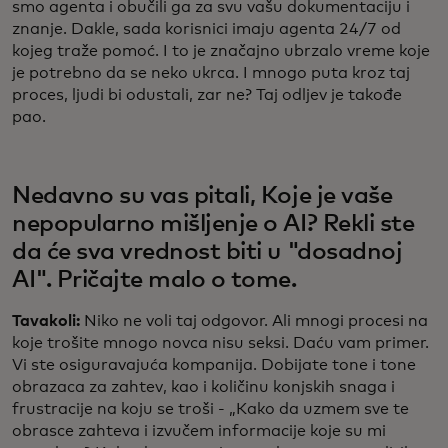
smo agenta i obučili ga za svu vašu dokumentaciju i
znanje. Dakle, sada korisnici imaju agenta 24/7 od
kojeg traže pomoć. I to je značajno ubrzalo vreme koje
je potrebno da se neko ukrca. I mnogo puta kroz taj
proces, ljudi bi odustali, zar ne? Taj odljev je takođe
pao.
Nedavno su vas pitali, Koje je vaše
nepopularno mišljenje o AI? Rekli ste
da će sva vrednost biti u "dosadnoj
AI". Pričajte malo o tome.
Tavakoli:
Niko ne voli taj odgovor. Ali mnogi procesi na
koje trošite mnogo novca nisu seksi. Daću vam primer.
Vi ste osiguravajuća kompanija. Dobijate tone i tone
obrazaca za zahtev, kao i količinu konjskih snaga i
frustracije na koju se troši - „Kako da uzmem sve te
obrasce zahteva i izvučem informacije koje su mi