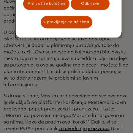
Bože, ja ću izgraditi ogroman model." Sada ljudi
Prihvatite kolačiće
Odbij sve
počinju da ulaze u prilagođene modele specifične za
domen, koji u velikoj meri zavise od podataka
preduzeća.
Upravljanje kolačićima
U potrošačkom prostoru većina onoga što želite da
iskoristite su informacije koje su lako dostupne.
ChatGPT je dobar u planiranju putovanja. Tako da
možete reći: „Ovo su mesta na kojima sam bio, ovo su
mesta koja me zanimaju, evo subreddita koji ima ideje
za putovanja, a ovo su godine moje dece - možete li da
planirate odmor?“ I uradiće prilično dobar posao, jer
su to dobro razumljivi problemi sa javnim
informacijama.
S druge strane, Mastercard pokušava da sve ove nove
ljude uključi na platformu korišćenja Mastercard-ovih
proizvoda, poput preduzeća ili preduzeća. I to je:
„Moram da pozovem nekoga. Moram da razgovaram
sa njima. Kako da pratim ovaj korak?" Dakle, vi to
zovete POA - pomoćnik
za uvođenje proizvoda.
Uzeli