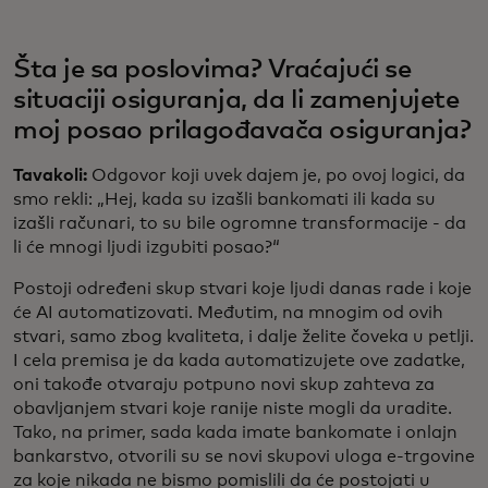
Šta je sa poslovima? Vraćajući se
situaciji osiguranja, da li zamenjujete
moj posao prilagođavača osiguranja?
Tavakoli:
Odgovor koji uvek dajem je, po ovoj logici, da
smo rekli: „Hej, kada su izašli bankomati ili kada su
izašli računari, to su bile ogromne transformacije - da
li će mnogi ljudi izgubiti posao?“
Postoji određeni skup stvari koje ljudi danas rade i koje
će AI automatizovati. Međutim, na mnogim od ovih
stvari, samo zbog kvaliteta, i dalje želite čoveka u petlji.
I cela premisa je da kada automatizujete ove zadatke,
oni takođe otvaraju potpuno novi skup zahteva za
obavljanjem stvari koje ranije niste mogli da uradite.
Tako, na primer, sada kada imate bankomate i onlajn
bankarstvo, otvorili su se novi skupovi uloga e-trgovine
za koje nikada ne bismo pomislili da će postojati u