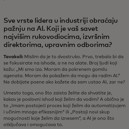
Sve vrste lidera u industriji obraćaju
pažnju na AI. Koji je vaš savet
najvišim rukovodiocima, izvršnim
direktorima, upravnim odborima?
Tavakoli:
Mislim da je to dvostruko. Prvo, trebalo bi da
se fokusirate na ishode, a ne na alate. Broj ljudi koji
kažu: „Mi smo iza. Moram da pokrenem gomilu
agenata. Moram da pokažem da mogu da radim AI.“
Ne dobijate poene ako kažete da sam ustao AI, zar ne?
Umesto toga, ono što zaista želite da shvatite je,
kakav je poslovni ishod koji želim da vodim? A obično je
to „Imam postojeći proces koji želim da automatizujem
i učinim mnogo efikasnijim“ ili „Postoji novi skup
mogućnosti koje želim da iznesem“, a AI je ono što
otključava i omogućava to.