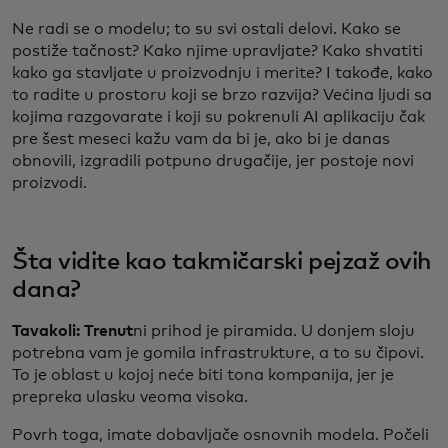
Ne radi se o modelu; to su svi ostali delovi. Kako se
postiže tačnost? Kako njime upravljate? Kako shvatiti
kako ga stavljate u proizvodnju i merite? I takođe, kako
to radite u prostoru koji se brzo razvija? Većina ljudi sa
kojima razgovarate i koji su pokrenuli AI aplikaciju čak
pre šest meseci kažu vam da bi je, ako bi je danas
obnovili, izgradili potpuno drugačije, jer postoje novi
proizvodi.
Šta vidite kao takmičarski pejzaž ovih
dana?
Tavakoli: Trenut
ni prihod je piramida. U donjem sloju
potrebna vam je gomila infrastrukture, a to su čipovi.
To je oblast u kojoj neće biti tona kompanija, jer je
prepreka ulasku veoma visoka.
Povrh toga, imate dobavljače osnovnih modela. Počeli