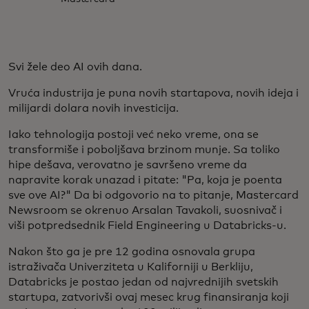
Svi žele deo AI ovih dana.
Vruća industrija je puna novih startapova, novih ideja i
milijardi dolara novih investicija.
Iako tehnologija postoji već neko vreme, ona se
transformiše i poboljšava brzinom munje. Sa toliko
hipe dešava, verovatno je savršeno vreme da
napravite korak unazad i pitate: "Pa, koja je poenta
sve ove AI?" Da bi odgovorio na to pitanje, Mastercard
Newsroom se okrenuo Arsalan Tavakoli, suosnivač i
viši potpredsednik Field Engineering u Databricks-u.
Nakon što ga je pre 12 godina osnovala grupa
istraživača Univerziteta u Kaliforniji u Berkliju,
Databricks je postao jedan od najvrednijih svetskih
startupa, zatvorivši ovaj mesec krug finansiranja koji