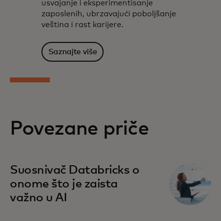
usvajanje i eksperimentisanje
zaposlenih, ubrzavajući poboljšanje
veština i rast karijere.
Saznajte više
Povezane priče
Suosnivač Databricks o
onome što je zaista
važno u AI