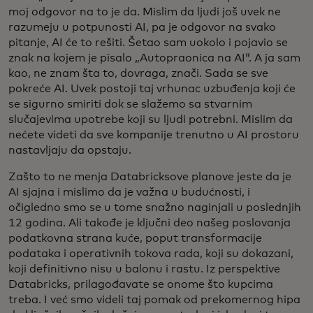
moj odgovor na to je da. Mislim da ljudi još uvek ne
razumeju u potpunosti AI, pa je odgovor na svako
pitanje, AI će to rešiti. Šetao sam uokolo i pojavio se
znak na kojem je pisalo „Autopraonica na AI“. A ja sam
kao, ne znam šta to, dovraga, znači. Sada se sve
pokreće AI. Uvek postoji taj vrhunac uzbuđenja koji će
se sigurno smiriti dok se slažemo sa stvarnim
slučajevima upotrebe koji su ljudi potrebni. Mislim da
nećete videti da sve kompanije trenutno u AI prostoru
nastavljaju da opstaju.
Zašto to ne menja Databricksove planove jeste da je
AI sjajna i mislimo da je važna u budućnosti, i
očigledno smo se u tome snažno naginjali u poslednjih
12 godina. Ali takođe je ključni deo našeg poslovanja
podatkovna strana kuće, poput transformacije
podataka i operativnih tokova rada, koji su dokazani,
koji definitivno nisu u balonu i rastu. Iz perspektive
Databricks, prilagođavate se onome što kupcima
treba. I već smo videli taj pomak od prekomernog hipa