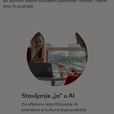
do ključnih važnih slučajeva upotrebe i ishoda, i tamo
smo ih podržali.
Stavljanje „ja“ u AI
Za efikasno iskorištavanje AI
potrebna je kultura koja podstiče