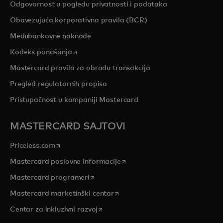
Odgovornost u pogledu privatnosti i podataka
Obavezujuća korporativna pravila (BCR)
Međubankovne naknade
opens in a new tab
Kodeks ponašanja
Mastercard pravila za obradu transakcija
Pregled regulatornih propisa
Pristupačnost u kompaniji Mastercard
MASTERCARD SAJTOVI
opens in a new tab
Priceless.com
opens in a new tab
Mastercard poslovne informacije
opens in a new tab
Mastercard programeri
opens in a new tab
Mastercard marketinški centar
opens in a new tab
Centar za inkluzivni razvoj