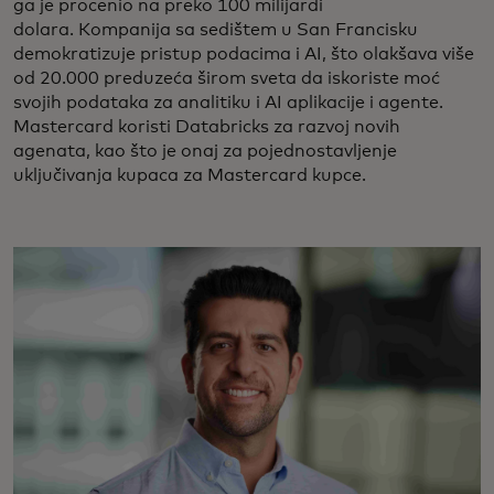
ga je procenio na preko 100 milijardi
dolara. Kompanija sa sedištem u San Francisku
demokratizuje pristup podacima i AI, što olakšava više
od 20.000 preduzeća širom sveta da iskoriste moć
svojih podataka za analitiku i AI aplikacije i agente.
Mastercard koristi Databricks za razvoj novih
agenata, kao što je onaj za pojednostavljenje
uključivanja kupaca za Mastercard kupce.