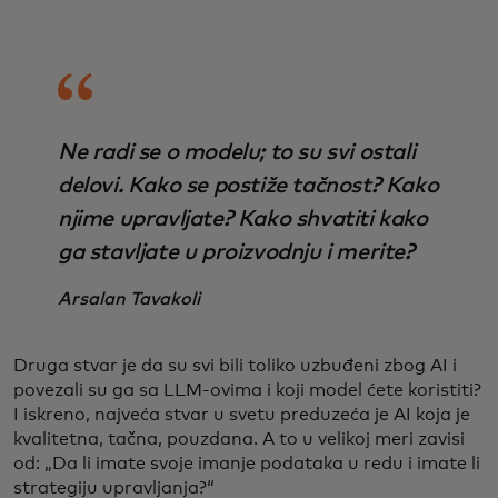
Ne radi se o modelu; to su svi ostali
delovi. Kako se postiže tačnost? Kako
njime upravljate? Kako shvatiti kako
ga stavljate u proizvodnju i merite?
Arsalan Tavakoli
Druga stvar je da su svi bili toliko uzbuđeni zbog AI i
povezali su ga sa LLM-ovima i koji model ćete koristiti?
I iskreno, najveća stvar u svetu preduzeća je AI koja je
kvalitetna, tačna, pouzdana. A to u velikoj meri zavisi
od: „Da li imate svoje imanje podataka u redu i imate li
strategiju upravljanja?“