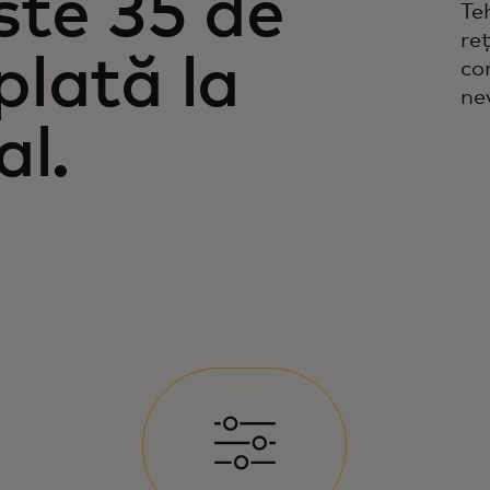
ste 35 de
Te
re
lată la
co
ne
al.