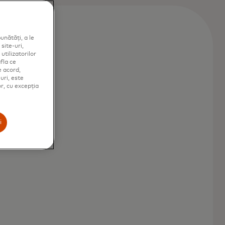
unătăți, a le
site-uri,
utilizatorilor
fla ce
e acord,
uri, este
or, cu excepția
i