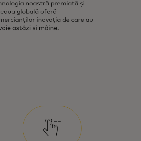
hnologia noastră premiată și
țeaua globală oferă
mercianților inovația de care au
voie astăzi și mâine.