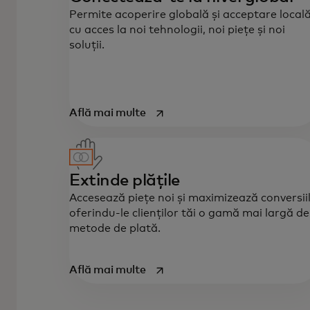
Permite acoperire globală și acceptare locală
cu acces la noi tehnologii, noi piețe și noi
soluții.
opens in a new tab
Află mai multe
Extinde plățile
Accesează piețe noi și maximizează conversii
oferindu-le clienților tăi o gamă mai largă de
metode de plată.
opens in a new tab
Află mai multe