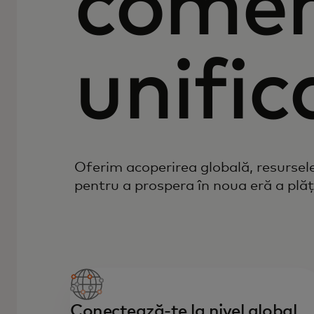
comer
unific
Oferim acoperirea globală, resursele
pentru a prospera în noua eră a plăți
Conectează-te la nivel global