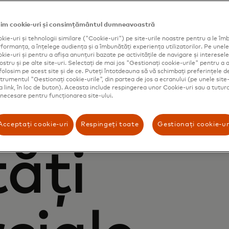
im cookie-uri și consimțământul dumneavoastră
kie-uri și tehnologii similare ("Cookie-uri") pe site-urile noastre pentru a le îmb
ormanța, a înțelege audiența și a îmbunătăți experiența utilizatorilor. Pe unele 
ie-uri și pentru a afișa anunțuri bazate pe activitățile de navigare și interesele 
ostru și pe alte site-uri. Selectați de mai jos "Gestionați cookie-urile" pentru a a
folosim pe acest site și de ce. Puteți întotdeauna să vă schimbați preferințele d
strumentul "Gestionați cookie-urile", din partea de jos a ecranului (pe unele site-
i pentru
ca link, în loc de buton). Aceasta include respingerea unor Cookie-uri sau a tutur
t necesare pentru funcționarea site-ului.
Acceptați cookie-uri
Respingeți toate
Gestionați cookie-ur
tăți