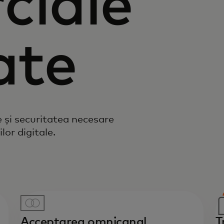
ciale
ate
 și securitatea necesare
lor digitale.
Acceptarea omnicanal
T