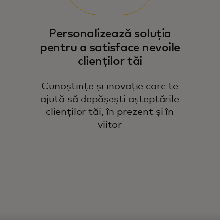
Personalizează soluția
pentru a satisface nevoile
clienților tăi
Cunoștințe și inovație care te
ajută să depășești așteptările
clienților tăi, în prezent și în
viitor