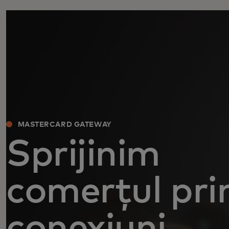
MASTERCARD GATEWAY
Sprijinim
comerțul pri
conexiuni