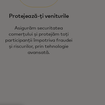
Protejează-ți veniturile
Asigurăm securitatea
comerțului și protejăm toți
participanții împotriva fraudei
și riscurilor, prin tehnologie
avansată.