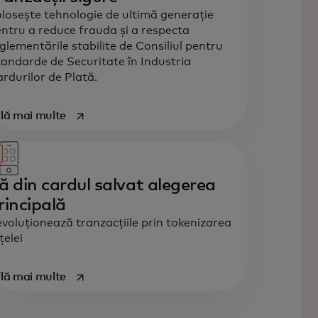
losește tehnologie de ultimă generație
ntru a reduce frauda și a respecta
glementările stabilite de Consiliul pentru
andarde de Securitate în Industria
rdurilor de Plată.
opens in a new tab
lă mai multe
ă din cardul salvat alegerea
rincipală
voluționează tranzacțiile prin tokenizarea
țelei
opens in a new tab
lă mai multe