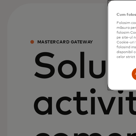
Cum folos
Folosim coo
măsura perf
folosim Cook
pe site-ul n
MASTERCARD GATEWAY
Cookie-uri 
folosind in
Soluți
disponibil 
celor stric
activi