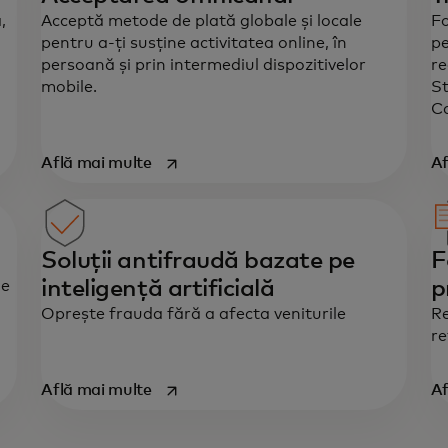
,
Acceptă metode de plată globale și locale
Fo
pentru a-ți susține activitatea online, în
pe
persoană și prin intermediul dispozitivelor
re
mobile.
St
Ca
opens in a new tab
Află mai multe
Af
Soluții antifraudă bazate pe
F
inteligență artificială
p
le
Oprește frauda fără a afecta veniturile
Re
re
opens in a new tab
Află mai multe
Af