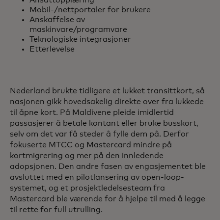
Ansattopplæring
Mobil-/nettportaler for brukere
Anskaffelse av
maskinvare/programvare
Teknologiske integrasjoner
Etterlevelse
Nederland brukte tidligere et lukket transittkort, så
nasjonen gikk hovedsakelig direkte over fra lukkede
til åpne kort. På Maldivene pleide imidlertid
passasjerer å betale kontant eller bruke busskort,
selv om det var få steder å fylle dem på. Derfor
fokuserte MTCC og Mastercard mindre på
kortmigrering og mer på den innledende
adopsjonen. Den andre fasen av engasjementet ble
avsluttet med en pilotlansering av open-loop-
systemet, og et prosjektledelsesteam fra
Mastercard ble værende for å hjelpe til med å legge
til rette for full utrulling.