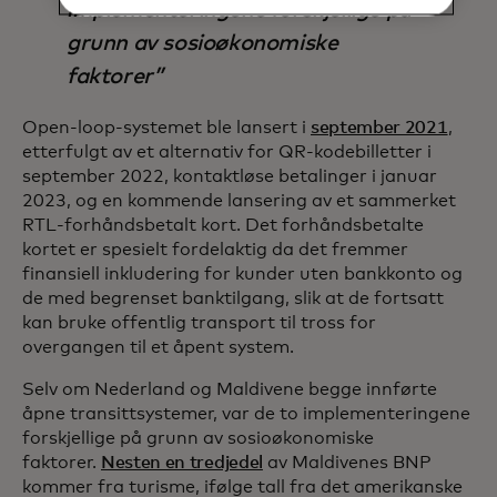
implementeringene forskjellige på
grunn av sosioøkonomiske
faktorer
Open-loop-systemet ble lansert i
september 2021
,
etterfulgt av et alternativ for QR-kodebilletter i
september 2022, kontaktløse betalinger i januar
2023, og en kommende lansering av et sammerket
RTL-forhåndsbetalt kort. Det forhåndsbetalte
kortet er spesielt fordelaktig da det fremmer
finansiell inkludering for kunder uten bankkonto og
de med begrenset banktilgang, slik at de fortsatt
kan bruke offentlig transport til tross for
overgangen til et åpent system.
Selv om Nederland og Maldivene begge innførte
åpne transittsystemer, var de to implementeringene
forskjellige på grunn av sosioøkonomiske
faktorer.
Nesten en tredjedel
av Maldivenes BNP
kommer fra turisme, ifølge tall fra det amerikanske