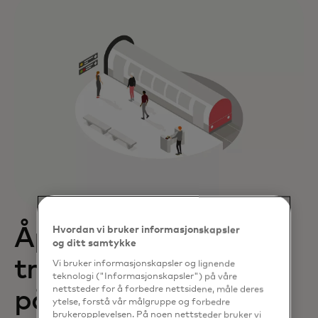
Åpne sløyfer for
Hvordan vi bruker informasjonskapsler
og ditt samtykke
transportbetalinger
Vi bruker informasjonskapsler og lignende
teknologi ("Informasjonskapsler") på våre
nettsteder for å forbedre nettsidene, måle deres
på Maldivene
ytelse, forstå vår målgruppe og forbedre
brukeropplevelsen. På noen nettsteder bruker vi