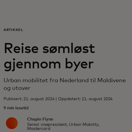
For deg
For bedrifter
ARTIKKEL
Reise sømløst
For verden
gjennom byer
For innovatører
Urban mobilitet fra Nederland til Maldivene
Nyheter og trender
og utover
Publisert: 21. august 2024 | Oppdatert: 21. august 2024
9 min lesetid
Chapin Flynn
Senior visepresident, Urban Mobility,
Mastercard