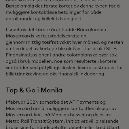
Bancolombia
det første kortet av denne typen for å
muliggjøre kontaktløse betalinger for både
detaljhandel og kollektivtransport.
I løpet av det første året hadde Bancolombia
Mastercards kortutstedelsesrate en
gjennomsnittlig
tosifret vekst
hver måned, og nesten
en fjerdedel av kortene ble aktivert for bruk i SITP.
Finansinstitusjoner i andre colombianske byer tok
også i bruk modellen, noe som resulterte i kortere
ventetider ved påfyllingskiosker, lavere kostnader for
billettinnkreving og økt finansiell inkludering.
Tap & Go i Manila
I februar 2024 samarbeidet AF Payments og
Mastercard om å muliggjøre kontaktløs aksept av
Mastercard-kort på Manilas busser og deler av
Metro Rail Transit System. Initiativet vil la reisende
bruke sine forhåndsbetalte, debet- eller kredittkort