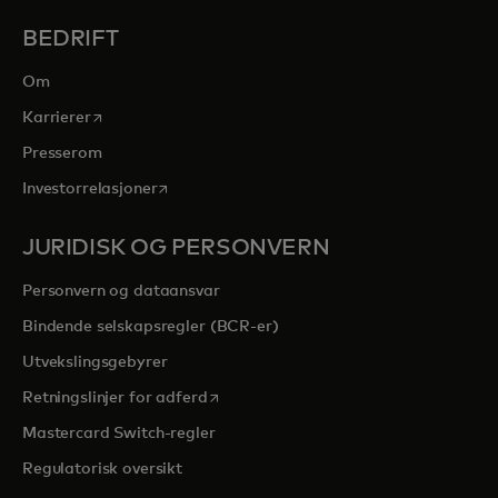
BEDRIFT
Om
opens in a new tab
Karrierer
Presserom
opens in a new tab
Investorrelasjoner
JURIDISK OG PERSONVERN
Personvern og dataansvar
Bindende selskapsregler (BCR-er)
Utvekslingsgebyrer
opens in a new tab
Retningslinjer for adferd
Mastercard Switch-regler
Regulatorisk oversikt