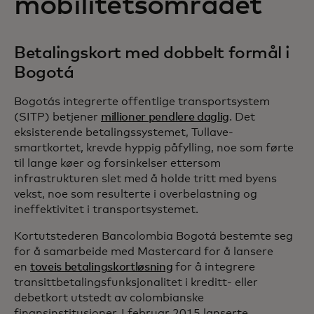
mobilitetsområdet
Betalingskort med dobbelt formål i
Bogotá
Bogotás integrerte offentlige transportsystem
(SITP) betjener
millioner pendlere daglig
. Det
eksisterende betalingssystemet, Tullave-
smartkortet, krevde hyppig påfylling, noe som førte
til lange køer og forsinkelser ettersom
infrastrukturen slet med å holde tritt med byens
vekst, noe som resulterte i overbelastning og
ineffektivitet i transportsystemet.
Kortutstederen Bancolombia Bogotá bestemte seg
for å samarbeide med Mastercard for å lansere
en
toveis betalingskortløsning
for å integrere
transittbetalingsfunksjonalitet i kreditt- eller
debetkort utstedt av colombianske
finansinstitusjoner. I februar 2015 lanserte