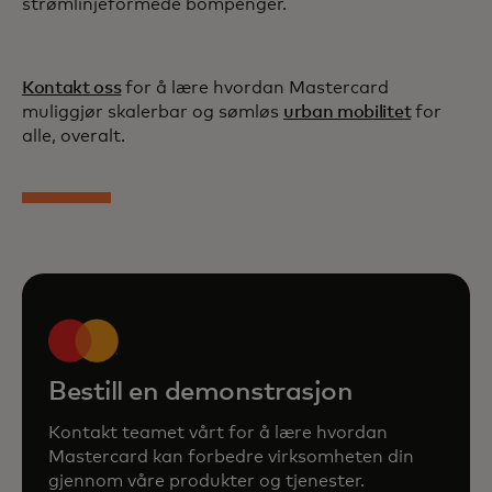
strømlinjeformede bompenger.
Kontakt oss
for å lære hvordan Mastercard
muliggjør skalerbar og sømløs
urban mobilitet
for
alle, overalt.
Bestill en demonstrasjon
Kontakt teamet vårt for å lære hvordan
Mastercard kan forbedre virksomheten din
gjennom våre produkter og tjenester.