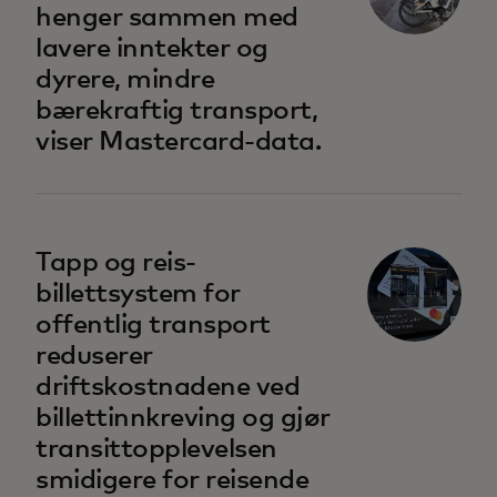
henger sammen med
lavere inntekter og
dyrere, mindre
bærekraftig transport,
viser Mastercard-data.
opens in a new tab
Tapp og reis-
billettsystem for
offentlig transport
reduserer
driftskostnadene ved
billettinnkreving og gjør
transittopplevelsen
smidigere for reisende