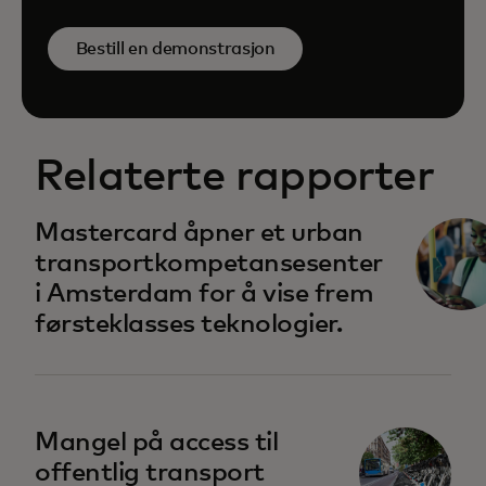
Bestill en demonstrasjon
Relaterte rapporter
opens in a new tab
Mastercard åpner et urban
transportkompetansesenter
i Amsterdam for å vise frem
førsteklasses teknologier.
opens in a new tab
Mangel på access til
offentlig transport