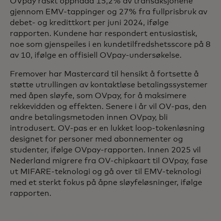
OVpay raskt oppnådd 15,2% av transaksjonene
gjennom EMV-tappinger og 27% fra fullprisbruk av
debet- og kredittkort per juni 2024, ifølge
rapporten. Kundene har respondert entusiastisk,
noe som gjenspeiles i en kundetilfredshetsscore på 8
av 10, ifølge en offisiell OVpay-undersøkelse.
Fremover har Mastercard til hensikt å fortsette å
støtte utrullingen av kontaktløse betalingssystemer
med åpen sløyfe, som OVpay, for å maksimere
rekkevidden og effekten. Senere i år vil OV-pas, den
andre betalingsmetoden innen OVpay, bli
introdusert. OV-pas er en lukket loop-tokenløsning
designet for personer med abonnementer og
studenter, ifølge OVpay-rapporten. Innen 2025 vil
Nederland migrere fra OV-chipkaart til OVpay, fase
ut MIFARE-teknologi og gå over til EMV-teknologi
med et sterkt fokus på åpne sløyfeløsninger, ifølge
rapporten.