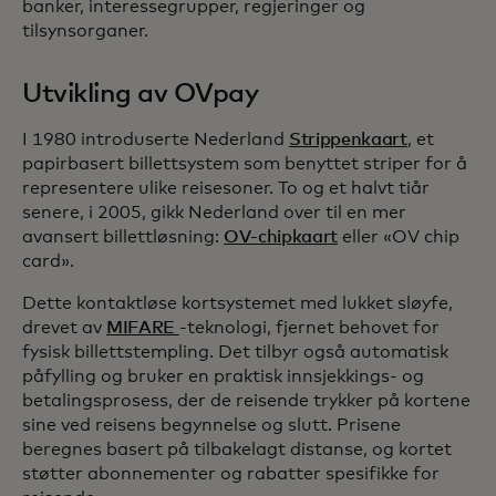
banker, interessegrupper, regjeringer og
tilsynsorganer.
Utvikling av OVpay
I 1980 introduserte Nederland
Strippenkaart
, et
papirbasert billettsystem som benyttet striper for å
representere ulike reisesoner. To og et halvt tiår
senere, i 2005, gikk Nederland over til en mer
avansert billettløsning:
OV-chipkaart
eller «OV chip
card».
Dette kontaktløse kortsystemet med lukket sløyfe,
drevet av
MIFARE
-teknologi, fjernet behovet for
fysisk billettstempling. Det tilbyr også automatisk
påfylling og bruker en praktisk innsjekkings- og
betalingsprosess, der de reisende trykker på kortene
sine ved reisens begynnelse og slutt. Prisene
beregnes basert på tilbakelagt distanse, og kortet
støtter abonnementer og rabatter spesifikke for