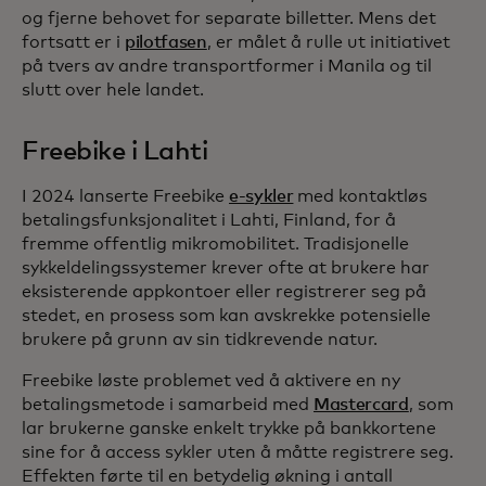
og fjerne behovet for separate billetter. Mens det
fortsatt er i
pilotfasen
, er målet å rulle ut initiativet
på tvers av andre transportformer i Manila og til
slutt over hele landet.
Freebike i Lahti
I 2024 lanserte Freebike
e-sykler
med kontaktløs
betalingsfunksjonalitet i Lahti, Finland, for å
fremme offentlig mikromobilitet. Tradisjonelle
sykkeldelingssystemer krever ofte at brukere har
eksisterende appkontoer eller registrerer seg på
stedet, en prosess som kan avskrekke potensielle
brukere på grunn av sin tidkrevende natur.
Freebike løste problemet ved å aktivere en ny
betalingsmetode i samarbeid med
Mastercard
, som
lar brukerne ganske enkelt trykke på bankkortene
sine for å access sykler uten å måtte registrere seg.
Effekten førte til en betydelig økning i antall