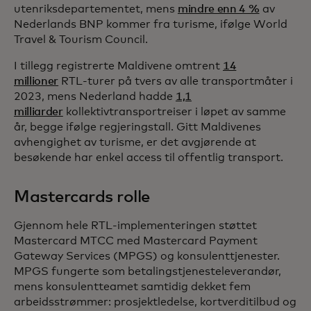
utenriksdepartementet, mens
mindre enn 4 %
av
Nederlands BNP kommer fra turisme, ifølge World
Travel & Tourism Council.
I tillegg registrerte Maldivene omtrent
14
millioner
RTL-turer på tvers av alle transportmåter i
2023, mens Nederland hadde
1,1
milliarder
kollektivtransportreiser i løpet av samme
år, begge ifølge regjeringstall. Gitt Maldivenes
avhengighet av turisme, er det avgjørende at
besøkende har enkel access til offentlig transport.
Mastercards rolle
Gjennom hele RTL-implementeringen støttet
Mastercard MTCC med Mastercard Payment
Gateway Services (MPGS) og konsulenttjenester.
MPGS fungerte som betalingstjenesteleverandør,
mens konsulentteamet samtidig dekket fem
arbeidsstrømmer: prosjektledelse, kortverditilbud og