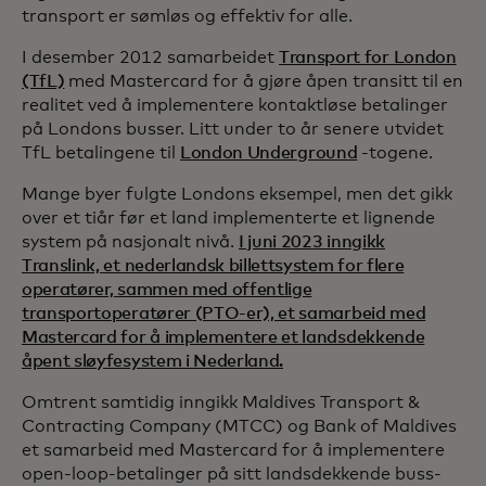
transport er sømløs og effektiv for alle.
I desember 2012 samarbeidet
Transport for London
(TfL)
med Mastercard for å gjøre åpen transitt til en
realitet ved å implementere kontaktløse betalinger
på Londons busser. Litt under to år senere utvidet
TfL betalingene til
London Underground
-togene.
Mange byer fulgte Londons eksempel, men det gikk
over et tiår før et land implementerte et lignende
system på nasjonalt nivå.
I juni 2023 inngikk
Translink, et nederlandsk billettsystem for flere
operatører, sammen med offentlige
transportoperatører (PTO-er), et samarbeid med
Mastercard for å implementere et landsdekkende
åpent sløyfesystem i Nederland.
Omtrent samtidig inngikk Maldives Transport &
Contracting Company (MTCC) og Bank of Maldives
et samarbeid med Mastercard for å implementere
open-loop-betalinger på sitt landsdekkende buss-