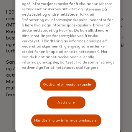
også informasjonskapsler for å vise annonser som
er tilpasset brukernes aktivitet og interesser på
I 2021 signerte Maldivenes regjering en kontrakt
nettstedet og andre nettsteder. Klikk på
med Maldivenes Transport & Contracting Company
'Håndtering av informasjonskapsler' nedenfor for
(MTCC) for å drive det nasjonale transittsystemet,
å lære hva slags informasjonskapsler vi bruker på
dette nettstedet og hvorfor. Du kan alltid endre
Raajje Transport Link (RTL). RTL er unik i å bruke
dine innstillinger for samtykke ved å bruke
busser og ferger for å forbinde hundrevis av atoller
verktøyet 'Håndtering av informasjonskapsler'
og øyer over hele nasjonen for lokalbefolkningen og
nederst på skjermen (tilgjengelig som en lenke i
turister.
stedet for en knapp på enkelte nettsteder). Her
kan du blant annet avvise noen eller alle
Samme år inngikk MTCC, Bank of Maldives (BML)
informasjonskapsler, bortsett fra de som er strengt
nødvendige for at nettstedet skal fungere.
og Aurionpro Transit, som leverer teknologi for
automatisk billettinnkreving, et samarbeid med
Mastercard for å implementere et nytt,
Godta informasjonskapsler
multimodalt, åpent betalingssystem for RTL — det
første i sitt slag i Sør-Asia.
Avvis alle
Selv om Nederland og Maldivene
begge innførte åpne
Håndtering av informasjonskapsler
transittsystemer, var de to