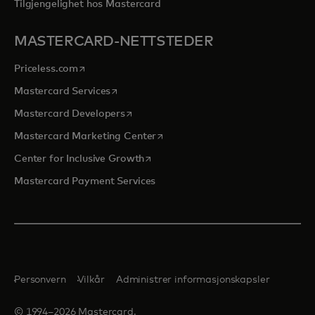
Tilgjengelighet hos Mastercard
MASTERCARD-NETTSTEDER
opens in a new tab
Priceless.com
opens in a new tab
Mastercard Services
opens in a new tab
Mastercard Developers
opens in a new tab
Mastercard Marketing Center
opens in a new tab
Center for Inclusive Growth
Mastercard Payment Services
Personvern
Vilkår
Administrer informasjonskapsler
© 1994–2026 Mastercard.