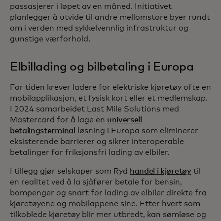
passasjerer i løpet av en måned. Initiativet
planlegger å utvide til andre mellomstore byer rundt
om i verden med sykkelvennlig infrastruktur og
gunstige værforhold.
Elbillading og bilbetaling i Europa
For tiden krever ladere for elektriske kjøretøy ofte en
mobilapplikasjon, et fysisk kort eller et medlemskap.
I 2024 samarbeidet Last Mile Solutions med
Mastercard for å lage en
universell
betalingsterminal
løsning i Europa som eliminerer
eksisterende barrierer og sikrer interoperable
betalinger for friksjonsfri lading av elbiler.
I tillegg gjør selskaper som Ryd
handel i kjøretøy
til
en realitet ved å la sjåfører betale for bensin,
bompenger og snart for lading av elbiler direkte fra
kjøretøyene og mobilappene sine. Etter hvert som
tilkoblede kjøretøy blir mer utbredt, kan sømløse og