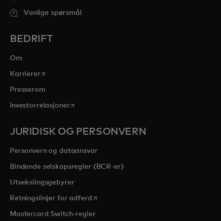
Vanlige spørsmål
BEDRIFT
Om
opens in a new tab
Karrierer
Presserom
opens in a new tab
Investorrelasjoner
JURIDISK OG PERSONVERN
Personvern og dataansvar
Bindende selskapsregler (BCR-er)
Utvekslingsgebyrer
opens in a new tab
Retningslinjer for adferd
Mastercard Switch-regler