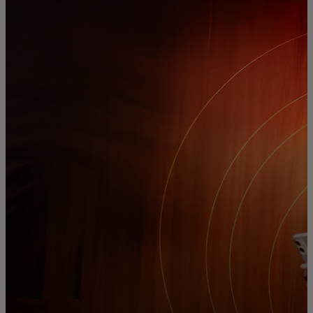
For deg
For bedrifter
For verden
For innovatører
Nyheter og trender