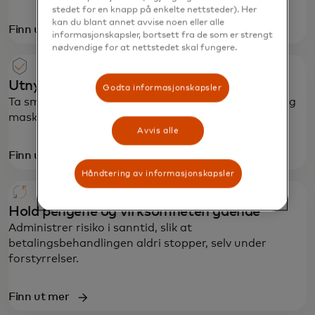
stedet for en knapp på enkelte nettsteder). Her
kan du blant annet avvise noen eller alle
Finn ut mer
informasjonskapsler, bortsett fra de som er strengt
nødvendige for at nettstedet skal fungere.
Utnytt kraften til KI
Godta informasjonskapsler
Ta smartere og raskere beslutninger med våre KI- og
maskinlæringsdrevne beslutningsverktøy.
Avvis alle
Finn ut mer
Håndtering av informasjonskapsler
Hold pengene og virksomheten gående
Administrer risiko i sanntid, slik at
betalingsbehandlingen aldri stopper, selv under
forstyrrelser.
Finn ut mer