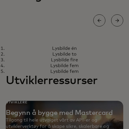
ARTIKKEL
Lysbilde én
Forrester kaller Mastercard
Finn ut mer
Lysbilde to
Cyber Quant en sterk aktør
Lysbilde fire
Lysbilde fem
Lysbilde fem
Utviklerressurser
UTVIKLERE
Begynn å bygge med Mastercard
Tilgang til hele utvalget vårt av API-er og
utviklerverktøy for å skape sikre, skalerbare og