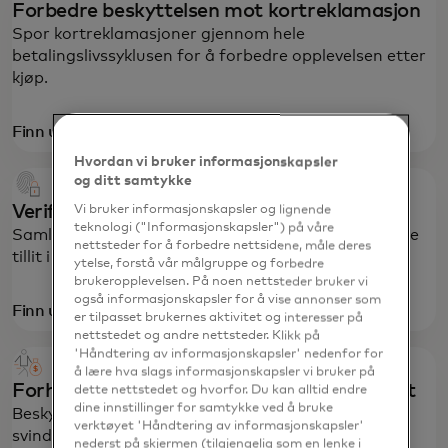
Forbedre beskyttelsen mot kortreklamasjon
Spor kortreklamasjoner gjennom hele
betalingslivssyklusen for å forbedre opplevelsen etter
kjøp.
Finn ut mer
Hvordan vi bruker informasjonskapsler
og ditt samtykke
Verifiser kunder med selvtillit
Vi bruker informasjonskapsler og lignende
teknologi ("Informasjonskapsler") på våre
Samle en helhetlig oversikt over kundene for å skape
nettsteder for å forbedre nettsidene, måle deres
tillit i hver digitale interaksjon.
ytelse, forstå vår målgruppe og forbedre
brukeropplevelsen. På noen nettsteder bruker vi
også informasjonskapsler for å vise annonser som
Finn ut mer
er tilpasset brukernes aktivitet og interesser på
nettstedet og andre nettsteder. Klikk på
'Håndtering av informasjonskapsler' nedenfor for
å lære hva slags informasjonskapsler vi bruker på
Forhindre svindel og økonomisk kriminalitet
dette nettstedet og hvorfor. Du kan alltid endre
dine innstillinger for samtykke ved å bruke
Beskytt økosystemet mot skadelige aktører med
verktøyet 'Håndtering av informasjonskapsler'
svindelbeskyttelse og anti-hvitvaskingstjenester.
nederst på skjermen (tilgjengelig som en lenke i