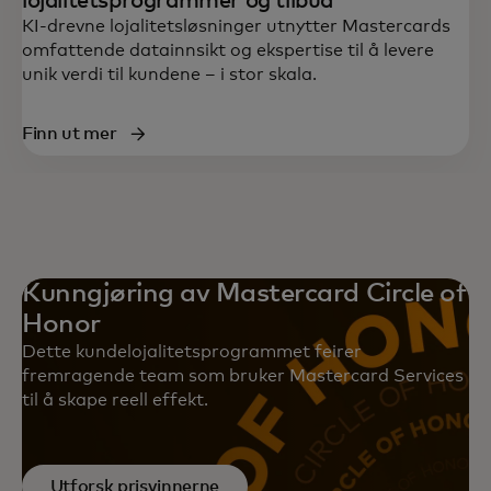
lojalitetsprogrammer og tilbud
KI-drevne lojalitetsløsninger utnytter Mastercards
omfattende datainnsikt og ekspertise til å levere
unik verdi til kundene – i stor skala.
Finn ut mer
Kunngjøring av Mastercard Circle of
Honor
Dette kundelojalitetsprogrammet feirer
fremragende team som bruker Mastercard Services
til å skape reell effekt.
Utforsk prisvinnerne