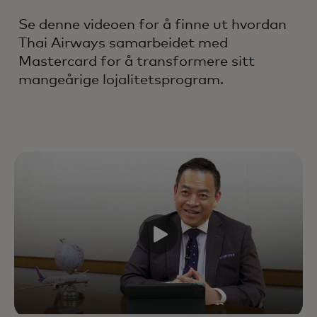
Se denne videoen for å finne ut hvordan
Thai Airways samarbeidet med
Mastercard for å transformere sitt
mangeårige lojalitetsprogram.
Fremdrift i vekst og kundens
levetidsverdi ved å forbedre hver
interaksjon gjennom hele
livssyklusen – støttet av
bransjeledende eksperter, data og
teknologi.