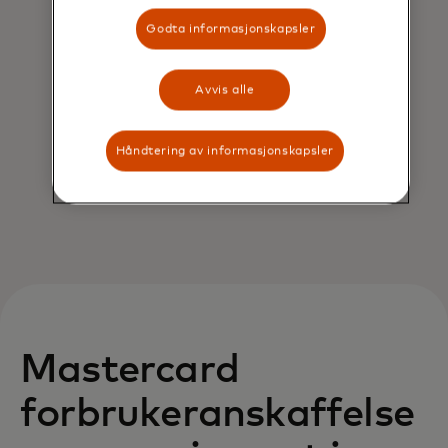
Godta informasjonskapsler
Avvis alle
Håndtering av informasjonskapsler
Mastercard
forbrukeranskaffelse