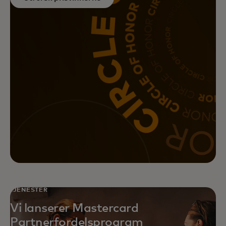
Oppnå større avkastning på
markedsføringsinitiativene dine
med Mastercards datadrevne,
komplette
markedsføringsløsninger.
TJENESTER
Vi lanserer Mastercard
Partnerfordelsprogram