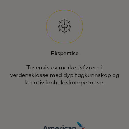
Ekspertise
Tusenvis av markedsførere i
verdensklasse med dyp fagkunnskap og
kreativ innholdskompetanse.
Sørg for vekst i et komplekst digitalt
landskap gjennom presisjon, relevans og
lojalitet med kraften til Mastercard.