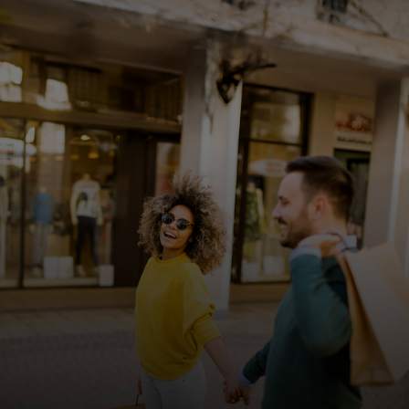
For deg
For bedrifter
For verden
For innovatører
Nyheter og trender