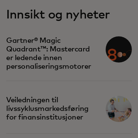
Innsikt og nyheter
opens in a new tab
Gartner® Magic
Quadrant™: Mastercard
er ledende innen
personaliseringsmotorer
Veiledningen til
livssyklusmarkedsføring
for finansinstitusjoner