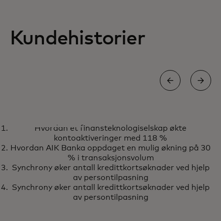
Kundehistorier
CASESTUDIE
Hvordan et finansteknologiselskap økte
Tilpassehandleopplevelsen på
Finn ut mer
kontoaktiveringer med 118 %
bare seks måneder med Sweaty
Hvordan AIK Banka oppdaget en mulig økning på 30
Betty
% i transaksjonsvolum
Synchrony øker antall kredittkortsøknader ved hjelp
av persontilpasning
Synchrony øker antall kredittkortsøknader ved hjelp
av persontilpasning