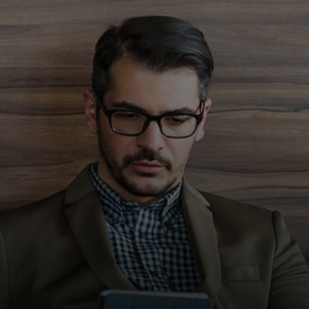
For deg
For bedrifter
For verden
For innovatører
Nyheter og trender