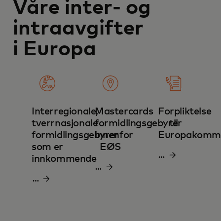
Våre inter- og
intraavgifter
i Europa
Interregionale,
Mastercards
Forpliktelse
tverrnasjonale
formidlingsgebyrer
til
formidlingsgebyrer
innenfor
Europakommi
som er
EØS
Last
innkommende
Last
ned
Last
ned
PDF
ned
PDF
PDF