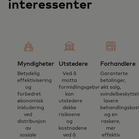
interessenter
Myndigheter
Utstedere
Forhandlere
Betydelig
Ved å
Garanterte
effektivisering
motta
betalinger,
og
formidlingsgebyr
økt salg,
forbedret
kan
svindelbeskyttel
økonomisk
utstedere
lavere
inkludering
dekke
behandlingskos
ved
risikoene
og en
distribusjon
og
raskere,
av
kostnadene
mer
sosiale
ved å
effektiv