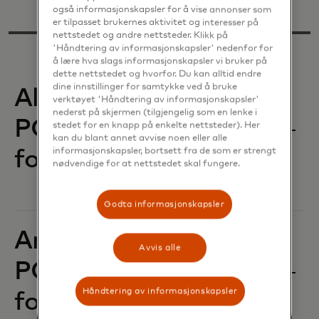
også informasjonskapsler for å vise annonser som
er tilpasset brukernes aktivitet og interesser på
nettstedet og andre nettsteder. Klikk på
'Håndtering av informasjonskapsler' nedenfor for
å lære hva slags informasjonskapsler vi bruker på
dette nettstedet og hvorfor. Du kan alltid endre
dine innstillinger for samtykke ved å bruke
Albanias interne
verktøyet 'Håndtering av informasjonskapsler'
nederst på skjermen (tilgjengelig som en lenke i
POS-
stedet for en knapp på enkelte nettsteder). Her
kan du blant annet avvise noen eller alle
informasjonskapsler, bortsett fra de som er strengt
formidlingsgebyr‎‎
nødvendige for at nettstedet skal fungere.
Godta informasjonskapsler
Andorras interne
Avvis alle
POS-
Håndtering av informasjonskapsler
formidlingsgebyrer‎‎