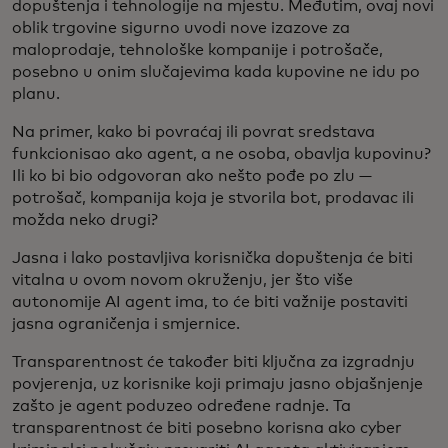
dopuštenja i tehnologije na mjestu. Međutim, ovaj novi
oblik trgovine sigurno uvodi nove izazove za
maloprodaje, tehnološke kompanije i potrošače,
posebno u onim slučajevima kada kupovine ne idu po
planu.
Na primer, kako bi povraćaj ili povrat sredstava
funkcionisao ako agent, a ne osoba, obavlja kupovinu?
Ili ko bi bio odgovoran ako nešto pođe po zlu —
potrošač, kompanija koja je stvorila bot, prodavac ili
možda neko drugi?
Jasna i lako postavljiva korisnička dopuštenja će biti
vitalna u ovom novom okruženju, jer što više
autonomije AI agent ima, to će biti važnije postaviti
jasna ograničenja i smjernice.
Transparentnost će također biti ključna za izgradnju
povjerenja, uz korisnike koji primaju jasno objašnjenje
zašto je agent poduzeo određene radnje. Ta
transparentnost će biti posebno korisna ako cyber