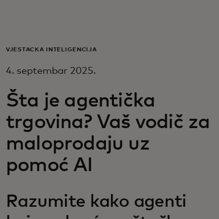
Za vas
Za biznis
VJEŠTAČKA INTELIGENCIJA
4. septembar 2025.
Za svijet
Šta je agentička
Za inovatore
trgovina? Vaš vodič za
maloprodaju uz
Novosti i trendovi
pomoć AI
Razumite kako agenti