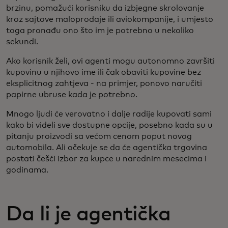
brzinu, pomažući korisniku da izbjegne skrolovanje
kroz sajtove maloprodaje ili aviokompanije, i umjesto
toga pronađu ono što im je potrebno u nekoliko
sekundi.
Ako korisnik želi, ovi agenti mogu autonomno završiti
kupovinu u njihovo ime ili čak obaviti kupovine bez
eksplicitnog zahtjeva - na primjer, ponovo naručiti
papirne ubruse kada je potrebno.
Mnogo ljudi će verovatno i dalje radije kupovati sami
kako bi videli sve dostupne opcije, posebno kada su u
pitanju proizvodi sa većom cenom poput novog
automobila. Ali očekuje se da će agentička trgovina
postati češći izbor za kupce u narednim mesecima i
godinama.
Da li je agentička