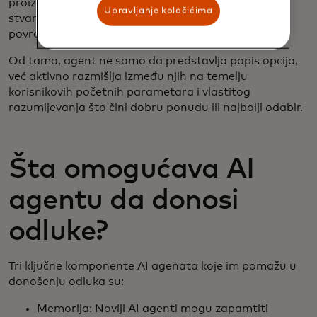
proizvoda, recenzije i ocjene, usporediti cijene u
Upravljanje kolačićima
stvarnom vremenu i procijeniti vrijeme isporuke,
povratne politike i druge logističke detalje.
Od tamo, agent ne samo da predstavlja popis opcija,
već aktivno razmišlja između njih na temelju
korisnikovih početnih parametara i vlastitog
razumijevanja što čini dobru ponudu ili najbolji odabir.
Šta omogućava AI
agentu da donosi
odluke?
Tri ključne komponente AI agenata koje im pomažu u
donošenju odluka su:
Memorija: Noviji AI agenti mogu zapamtiti