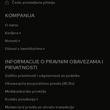
Često postavljana pitanja
KOMPANIJA
O nama
opens in a new tab
Karijera
opens in a new tab
Novosti
opens in a new tab
Odnosi s investitorima
INFORMACIJE O PRAVNIM OBAVEZAMA I
PRIVATNOSTI
Zaštita privatnosti i odgovornost za podatke
Obavezujuća korporativna pravila (BCRs)
Međubankarske provizije
opens in a new tab
Kodeks ponašanja
Mastercard pravila za obradu transakcija