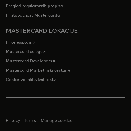
Pregled regulatornih propisa
Pristupačnost Mastercarda
MASTERCARD LOKACIJE
opens in a new tab
Priceless.com
opens in a new tab
Mastercard usluge
opens in a new tab
Mastercard Developers
opens in a new tab
Mastercard Marketinški centar
opens in a new tab
Centar za inkluzivni rast
Privacy
Terms
Manage cookies