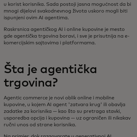
u korist korisnika. Sada postoji jasna mogućnost da bi
mnogi dijelovi svakodnevnog života uskoro mogli biti
ispunjeni ovim AI agentima.
Raskrsnica agentičkog AI i online kupovine je mesto
gde agentička trgovina boravi, i sve je prisutnija na e-
komercijskim sajtovima i platformama.
Šta je agentička
trgovina?
Agentic commerce je novi oblik online i mobilne
kupovine, u kojem AI agent 'zatvara krug' ili obavlja
zadatke za korisnika — kao što su pretraga stavki,
usporedba opcija i kupovina — uz ograničen ili nikakav
ručni unos od strane korisnika.
Na primjer, dok razgovarate u generativnoj AI