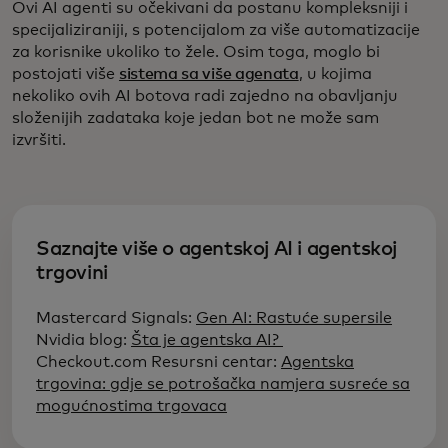
Ovi AI agenti su očekivani da postanu kompleksniji i
specijaliziraniji, s potencijalom za više automatizacije
za korisnike ukoliko to žele. Osim toga, moglo bi
postojati više
sistema sa više agenata
, u kojima
nekoliko ovih AI botova radi zajedno na obavljanju
složenijih zadataka koje jedan bot ne može sam
izvršiti.
Saznajte više o agentskoj AI i agentskoj
trgovini
Mastercard Signals:
Gen AI: Rastuće supersile
Nvidia blog:
Šta je agentska AI?
Checkout.com Resursni centar:
Agentska
trgovina: gdje se potrošačka namjera susreće sa
mogućnostima trgovaca