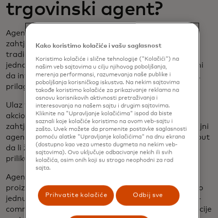
trgovinski agent?
Agentička trgovina agent radi tako što počinje sa
zahtjevom korisnika, ili promptom. Za razliku od
Kako koristimo kolačiće i vašu saglasnost
tradicionalnih AI sistema, koji daju statične,
Koristimo kolačiće i slične tehnologije ("Kolačići") na
jednokratne odgovore, moderni agenti su dizajnirani
našim veb sajtovima u cilju njihovog poboljšanja,
merenja performansi, razumevanja naše publike i
da interpretiraju ove zahtjeve, razmatraju kontekst,
poboljšanja korisničkog iskustva. Na nekim sajtovima
prilagođavaju se u hodu i odlučuju kako da nastave.
takođe koristimo kolačiće za prikazivanje reklama na
osnovu korisnikovih aktivnosti pretraživanja i
Ulaz također može započeti razgovor za pokretanje
interesovanja na našem sajtu i drugim sajtovima.
Kliknite na "Upravljanje kolačićima" ispod da biste
akcionog cilja. Na primjer, ako postavite vrlo širok
saznali koje kolačiće koristimo na ovom veb-sajtu i
zahtjev poput 'Treba mi nova majica', AI maloprodajni
zašto. Uvek možete da promenite postavke saglasnosti
agent može odgovoriti tražeći više specifikacija, poput
pomoću alatke "Upravljanje kolačićima" na dnu ekrana
(dostupno kao veza umesto dugmeta na nekim veb-
da li želite uzorak ili određeni tip tkanine, ili za koju
sajtovima). Ovo uključuje odbacivanje nekih ili svih
priliku bi majica bila nošena.
kolačića, osim onih koji su strogo neophodni za rad
sajta.
Agenti zatim automatizuju istraživanje i otkrivanje
proizvoda. Umjesto da jednostavno pretražuje samo
Prihvatite kolačiće
Odbij sve
jednu web stranicu, agent može pretražiti na više e-
commerce platformi, Access-u i analizirati specifikacije