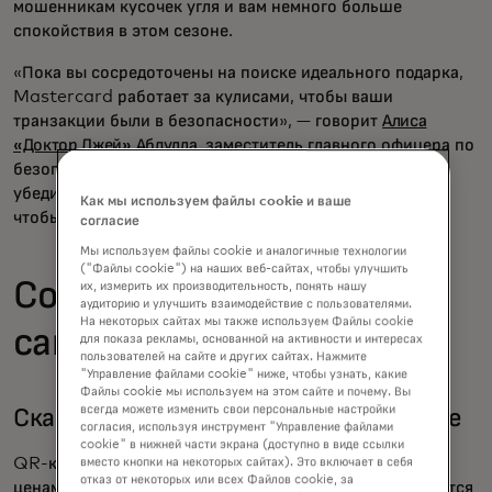
мошенникам кусочек угля и вам немного больше
спокойствия в этом сезоне.
«Пока вы сосредоточены на поиске идеального подарка,
Mastercard работает за кулисами, чтобы ваши
транзакции были в безопасности», — говорит
Алиса
«Доктор Джей» Абдулла
, заместитель главного офицера по
безопасности Mastercard. «Наша цель проста:
убедиться, что ваши праздничные покупки надёжны,
Как мы используем файлы cookie и ваше
чтобы вы могли сосредоточиться на самом важном.»
согласие
Мы используем файлы cookie и аналогичные технологии
("Файлы cookie") на наших веб-сайтах, чтобы улучшить
Советы по закреплению
их, измерить их производительность, понять нашу
аудиторию и улучшить взаимодействие с пользователями.
На некоторых сайтах мы также используем Файлы cookie
саней Санты
для показа рекламы, основанной на активности и интересах
пользователей на сайте и других сайтах. Нажмите
"Управление файлами cookie" ниже, чтобы узнать, какие
Файлы cookie мы используем на этом сайте и почему. Вы
всегда можете изменить свои персональные настройки
Сканируйте внимательно в этом сезоне
согласия, используя инструмент "Управление файлами
cookie" в нижней части экрана (доступно в виде ссылки
QR-коды и яркая реклама с заманчивыми «низкими»
вместо кнопки на некоторых сайтах). Это включает в себя
отказ от некоторых или всех Файлов cookie, за
ценами — это не всегда подарок. Иногда они оказываются