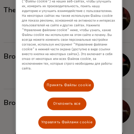
("Файлы cookie") на наших веб-сайтах, чтобы улучшить
их, измерить их производительность, понять нашу
The billion-dollar illusion
аудиторию и улучшить взаимодействие с пользователями.
На некоторых сайтах мы также используем Файлы cookie
для показа рекламы, основанной на активности и интересах
пользователей на сайте и других сайтах. Нажмите
"Управление файлами cookie" ниже, чтобы узнать, какие
Файлы cookie мы используем на этом сайте и почему. Вы
всегда можете изменить свои персональные настройки
согласия, используя инструмент "Управление файлами
cookie" в нижней части экрана (доступно в виде ссылки
вместо кнопки на некоторых сайтах). Это включает в себя
Broken promises
отказ от некоторых или всех Файлов cookie, за
исключением тех, которые строго необходимы для работы
сайта.
Принять Файлы cookie
Broken promises, part II
Отклонить все
Управлять Файлами cookie