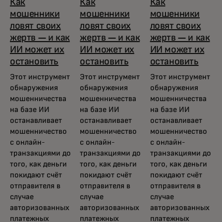
Как
Как
Как
мошенники
мошенники
мошенники
ловят своих
ловят своих
ловят своих
жертв — и как
жертв — и как
жертв — и как
ИИ может их
ИИ может их
ИИ может их
остановить
остановить
остановить
Этот инструмент
Этот инструмент
Этот инструмент
обнаружения
обнаружения
обнаружения
мошенничества
мошенничества
мошенничества
на базе ИИ
на базе ИИ
на базе ИИ
останавливает
останавливает
останавливает
мошенничество
мошенничество
мошенничество
с онлайн-
с онлайн-
с онлайн-
транзакциями до
транзакциями до
транзакциями до
того, как деньги
того, как деньги
того, как деньги
покидают счёт
покидают счёт
покидают счёт
отправителя в
отправителя в
отправителя в
случае
случае
случае
авторизованных
авторизованных
авторизованных
платежных
платежных
платежных