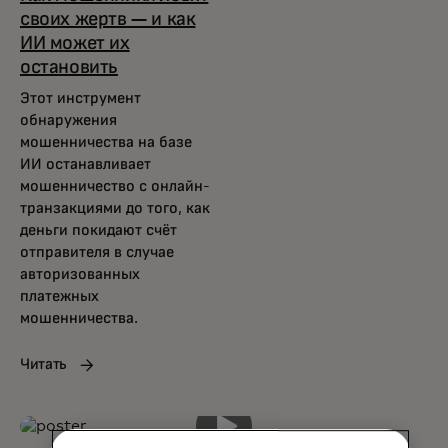
своих жертв — и как
ИИ может их
остановить
Этот инструмент
обнаружения
мошенничества на базе
ИИ останавливает
мошенничество с онлайн-
транзакциями до того, как
деньги покидают счёт
отправителя в случае
авторизованных
платежных
мошенничества.
Читать