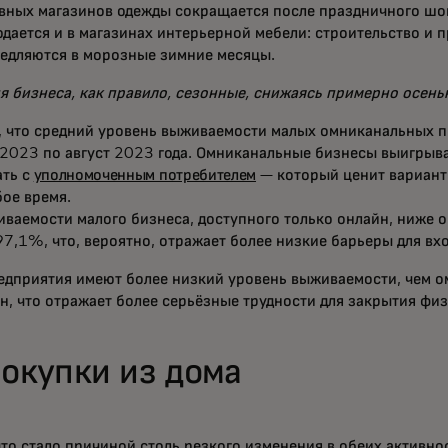
ивных магазинов одежды сокращается после праздничного шо
дается и в магазинах интерьерной мебели: строительство и 
едляются в морозные зимние месяцы.
 бизнеса, как правило, сезонные, снижаясь примерно осенью
, что средний уровень выживаемости малых омниканальных п
 2023 по август 2023 года. Омниканальные бизнесы выигрыв
ать с
уполномоченным потребителем
— который ценит вариан
ое время.
ваемости малого бизнеса, доступного только онлайн, ниже 
7,1%, что, вероятно, отражает более низкие барьеры для вхо
едприятия имеют более низкий уровень выживаемости, чем о
н, что отражает более серьёзные трудности для закрытия фи
покупки из дома
то стало причиной столь резкого изменения в обеих активнос