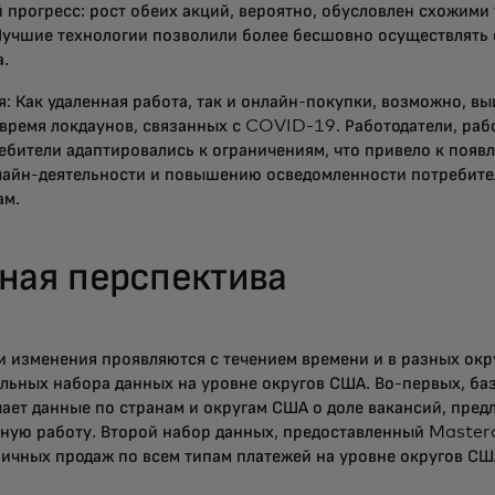
 прогресс: рост обеих акций, вероятно, обусловлен схожими
Лучшие технологии позволили более бесшовно осуществлять 
а.
: Как удаленная работа, так и онлайн-покупки, возможно, вы
 время локдаунов, связанных с COVID-19. Работодатели, ра
ебители адаптировались к ограничениям, что привело к поя
лайн-деятельности и повышению осведомленности потребител
ам.
ная перспектива
ти изменения проявляются с течением времени и в разных окр
льных набора данных на уровне округов США. Во-первых, ба
ет данные по странам и округам США о доле вакансий, пре
нную работу. Второй набор данных, предоставленный Maste
ичных продаж по всем типам платежей на уровне округов СШ