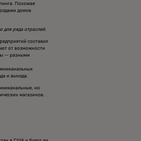
пинга. Похожая
продажи домов
 для ряда отраслей.
редприятий составил
ают от возможности
ты — разными
омниканальных
да и выхода.
мниканальные, но
зических магазинов.
тях в США и будут ли