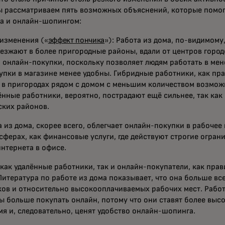
ы рассматриваем пять возможных объяснений, которые помог
ма и онлайн-шопингом:
изменения («
эффект пончика
»): Работа из дома, по-видимому,
езжают в более пригородные районы, вдали от центров город
 онлайн-покупки, поскольку позволяет людям работать в мен
купки в магазине менее удобны. Гибридные работники, как пра
в пригородах рядом с домом с меньшим количеством возможн
нные работники, вероятно, пострадают ещё сильнее, так как 
ских районов.
а из дома, скорее всего, облегчает онлайн-покупки в рабочее
 сферах, как финансовые услуги, где действуют строгие огран
нтернета в офисе.
 как удалённые работники, так и онлайн-покупатели, как прав
Литература по работе из дома показывает, что она больше вс
ов и относительно высокооплачиваемых рабочих мест. Рабо
ы больше покупать онлайн, потому что они ставят более вы
мя и, следовательно, ценят удобство онлайн-шопинга.