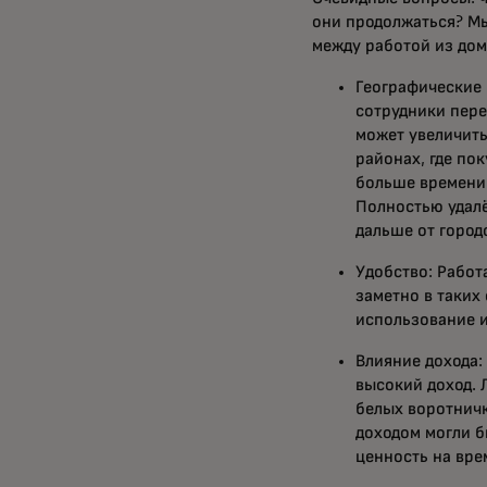
они продолжаться? М
между работой из до
Географические 
сотрудники пере
может увеличить
районах, где по
больше времени 
Полностью удалё
дальше от город
Удобство: Работ
заметно в таких
использование и
Влияние дохода:
высокий доход. 
белых воротничк
доходом могли б
ценность на вре