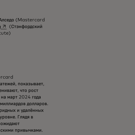
 Алседо (Mastercard
opens in a new tab
а
(Стэнфордский
tute)
ercard
атежей, показывает,
енивают, что рост
на март 2024 года
миллиардов долларов.
ридных и удалённых
уровне. Глядя в
ы ожидают
ьскими привычками.