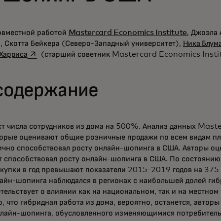
совместной работой
Mastercard Economics Institute
, Джоэла
, Скотта Бейкера (Северо-Западный университет),
Ника Блум
opens in a new tab
 Харриса
(старший советник Mastercard Economics Insti
содержание
т числа сотрудников из дома на 500%. Анализ данных Mast
орые оценивают общие розничные продажи по всем видам пл
тично способствовал росту онлайн-шопинга в США. Авторы оц
 способствовал росту онлайн-шопинга в США. По состоянию 
купки в год превышают показатели 2015-2019 годов на 375 
айн-шопинга наблюдался в регионах с наибольшей долей гиб
тельствует о влиянии как на национальном, так и на местном 
о, что гибридная работа из дома, вероятно, останется, автор
нлайн-шопинга, обусловленного изменяющимися потребител