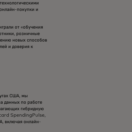
 технологическими
онлайн-покупки и
играли от «обучения
ботники, розничные
влению новых способов
ей и доверия к
угах США, мы
за данных по работе
длагающих гибридную
rcard SpendingPulse,
А, включая онлайн-