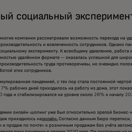
ый социальный эксперимен
ногие компании рассматривали возможность перехода на уд
производительность и вовлеченность сотрудников. Однако п
оциальному эксперименту. К всеобщему удивлению, работа и
олностью удалённом формате — оказалась успешной для широ
производительность труда противоречивы, но очевидно поло
ботой этих сотрудников.
имулированная пандемией, с тех пор стала постоянной черто
 7% рабочих дней приходилось на работу из дома, этот показ
 года и стабилизировался на уровне около 28% к началу 202
ens in a new tab
демии онлайн-шопинг уже был относительно зрелой бизнес-м
даж приходилось на
онлайн.
Согласно данным Бюро переписи,
 и продаж по почте» к розничным продажам без учёта автом
ериод пика пандемии в апреле 2020 года. По состоянию на м