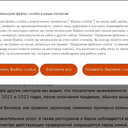
примерно на три процентных пункта выше, чем трендовая ли
т около $375 миллиардов в годовом выражении.
пользуем файлы cookie и ваше согласие
ем файлы cookie и аналогичные технологии ("Файлы cookie") на наших веб-сайтах,
тели, появившиеся во второй половине 2020 года, имели бо
, измерить их производительность, понять нашу аудиторию и улучшить взаимодействи
сти по сравнению с небольшими отелями и мотелями, основ
ями. На некоторых сайтах мы также используем Файлы cookie для показа рекламы, 
и интересах пользователей на сайте и других сайтах. Нажмите "Управление файлами 
ь, какие Файлы cookie мы используем на этом сайте и почему. Вы всегда можете изм
е настройки согласия, используя инструмент "Управление файлами cookie" в нижней
лиз
MEI показывает, что количество небольших отелей и моте
 виде ссылки вместо кнопки на некоторых сайтах). Это включает в себя отказ от неко
д. Это, возможно, отражало предпочтение местных путешест
ie, за исключением тех, которые строго необходимы для работы сайта.
го как потребители стали более комфортно путешествовать да
оказатели выживаемости небольших отелей и мотелей, обра
инять Файлы cookie
Отклонить все
Управлять Файлами co
ода, свидетельствуют о том, что они выиграли от сильного п
раняются дольше, что подчёркивает важность устойчивого де
изненного цикла бизнеса.
для других секторов мы видим, что показатели выживаемости 
 2021 и 2022 годах, после окончания пандемии, обычно выш
 бизнеса, как правило, сезонные, снижаясь примерно осенью
лекательных услуг, а также ресторанов и баров наблюдается 
ичество действующих предприятий сокращается перед зимой