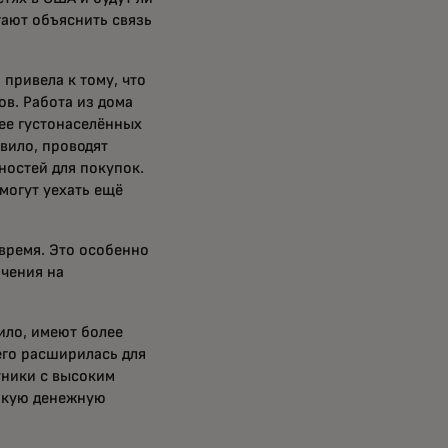
ают объяснить связь
 привела к тому, что
ов. Работа из дома
ее густонаселённых
вило, проводят
остей для покупок.
могут уехать ещё
 время. Это особенно
ичения на
ило, имеют более
его расширилась для
тники с высоким
сокую денежную