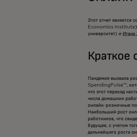
Этот отчет является 
Economics Institute)
университет) и
Итана
Краткое 
Пандемия вызвала рос
SpendingPulse™, кот
что этот переход час
числа домашних работ
онлайн-розничные по
Наибольший рост онл
работников, что свиде
будущее, с учетом тог
дальнейшего роста о