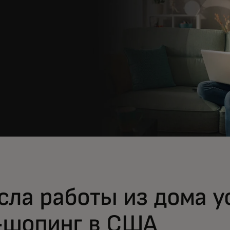
сла работы из дома у
-шопинг в США