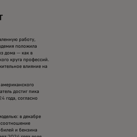
т
аленную работу,
андемия положила
з дома — как в
кого круга профессий.
жительное влияние на
й американского
атель достиг пика
4 года, согласно
оделью: в декабре
 соотношение
обилей и бензина
арт 2024 года доля