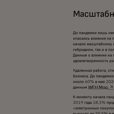
Масштабн
До пандемии лишь нем
опасаясь влияния на 
начало масштабному с
гибридном, так и в п
Данные о влиянии на 
удовлетворенность ра
Удаленная работа, ст
бизнеса. До пандемии
около 60% в мае 2020
op
данным
WFH Map.
К моменту начала пан
2019 года 18,3% про
«электронных покупок
выросло до 25,5% в п