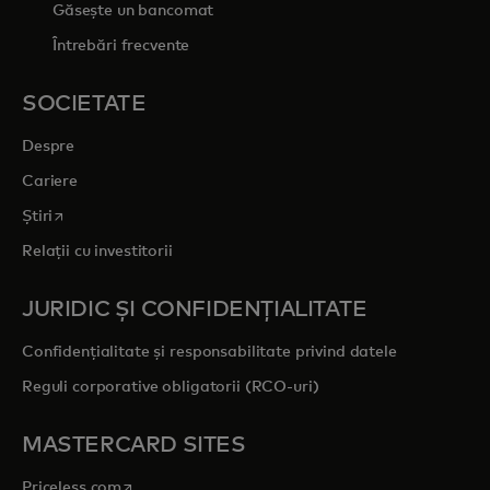
Găsește un bancomat
Întrebări frecvente
SOCIETATE
Despre
Cariere
opens in a new tab
Știri
Relații cu investitorii
JURIDIC ȘI CONFIDENȚIALITATE
Confidențialitate și responsabilitate privind datele
Reguli corporative obligatorii (RCO-uri)
MASTERCARD SITES
opens in a new tab
Priceless.com