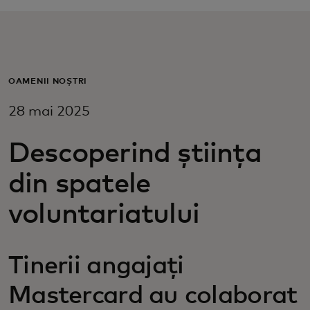
Pentru tine
Pentru companii
OAMENII NOȘTRI
28 mai 2025
Pentru întreaga lume
Descoperind știința
Pentru inovatori
din spatele
Știri și tendințe
voluntariatului
Tinerii angajați
Mastercard au colaborat