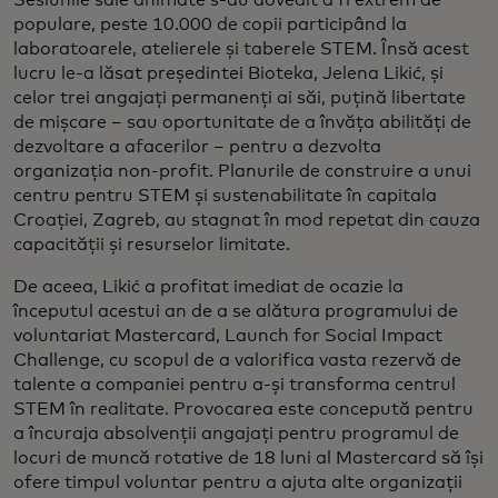
Sesiunile sale animate s-au dovedit a fi extrem de
populare, peste 10.000 de copii participând la
laboratoarele, atelierele și taberele STEM. Însă acest
lucru le-a lăsat președintei Bioteka, Jelena Likić, și
celor trei angajați permanenți ai săi, puțină libertate
de mișcare – sau oportunitate de a învăța abilități de
dezvoltare a afacerilor – pentru a dezvolta
organizația non-profit. Planurile de construire a unui
centru pentru STEM și sustenabilitate în capitala
Croației, Zagreb, au stagnat în mod repetat din cauza
capacității și resurselor limitate.
De aceea, Likić a profitat imediat de ocazie la
începutul acestui an de a se alătura programului de
voluntariat Mastercard, Launch for Social Impact
Challenge, cu scopul de a valorifica vasta rezervă de
talente a companiei pentru a-și transforma centrul
STEM în realitate. Provocarea este concepută pentru
a încuraja absolvenții angajați pentru programul de
locuri de muncă rotative de 18 luni al Mastercard să își
ofere timpul voluntar pentru a ajuta alte organizații