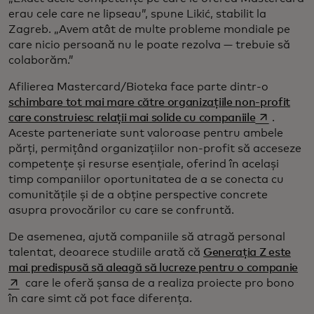
erau cele care ne lipseau”, spune Likić, stabilit la
Zagreb. „Avem atât de multe probleme mondiale pe
care nicio persoană nu le poate rezolva — trebuie să
colaborăm.”
Afilierea Mastercard/Bioteka face parte dintr-o
schimbare tot mai mare către organizațiile non-profit
opens in a
care construiesc relații mai solide cu companiile
.
Aceste parteneriate sunt valoroase pentru ambele
părți, permițând organizațiilor non-profit să acceseze
competențe și resurse esențiale, oferind în același
timp companiilor oportunitatea de a se conecta cu
comunitățile și de a obține perspective concrete
asupra provocărilor cu care se confruntă.
De asemenea, ajută companiile să atragă personal
talentat, deoarece studiile arată că
Generația Z este
ope
mai predispusă să aleagă să lucreze pentru o companie
care le oferă șansa de a realiza proiecte pro bono
în care simt că pot face diferența.