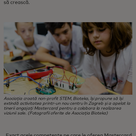
să crească.
Asociația croată non-profit STEM, Bioteka, își propune să își
extindă activitatea printr-un nou centru în Zagreb și a apelat la
tinerii angajați Mastercard pentru a colabora la realizarea
viziunii sale. (Fotografii oferite de Asociația Bioteka)
„Exact acele competențe pe care le oferea Mastercard