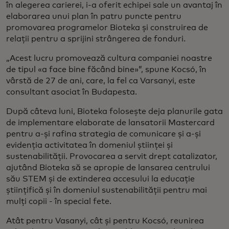
în alegerea carierei, i-a oferit echipei sale un avantaj în
elaborarea unui plan în patru puncte pentru
promovarea programelor Bioteka și construirea de
relații pentru a sprijini strângerea de fonduri.
„Acest lucru promovează cultura companiei noastre
de tipul «a face bine făcând bine»”, spune Kocsó, în
vârstă de 27 de ani, care, la fel ca Varsanyi, este
consultant asociat în Budapesta.
După câteva luni, Bioteka folosește deja planurile gata
de implementare elaborate de lansatorii Mastercard
pentru a-și rafina strategia de comunicare și a-și
evidenția activitatea în domeniul științei și
sustenabilității. Provocarea a servit drept catalizator,
ajutând Bioteka să se apropie de lansarea centrului
său STEM și de extinderea accesului la educație
științifică și în domeniul sustenabilității pentru mai
mulți copii - în special fete.
Atât pentru Vasanyi, cât și pentru Kocsó, reunirea