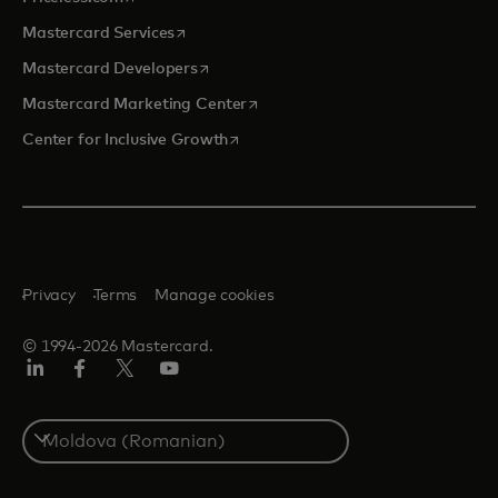
opens in a new tab
Mastercard Services
opens in a new tab
Mastercard Developers
opens in a new tab
Mastercard Marketing Center
opens in a new tab
Center for Inclusive Growth
Privacy
Terms
Manage cookies
© 1994-2026 Mastercard.
Linkedin
Facebook
Twitter/X
Youtube
Select
a
country