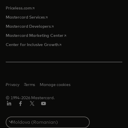
opens in a new tab
Priceless.com
opens in a new tab
Mastercard Services
opens in a new tab
Mastercard Developers
opens in a new tab
Mastercard Marketing Center
opens in a new tab
Center for Inclusive Growth
Privacy
Terms
Manage cookies
© 1994-2026 Mastercard.
Linkedin
Facebook
Twitter/X
Youtube
Select
a
country