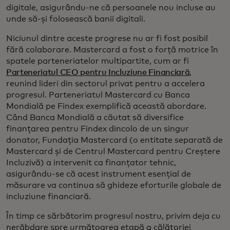
digitale, asigurându-ne că persoanele nou incluse au
unde să-și folosească banii digitali.
Niciunul dintre aceste progrese nu ar fi fost posibil
fără colaborare. Mastercard a fost o forță motrice în
spatele parteneriatelor multipartite, cum ar fi
Parteneriatul CEO pentru Incluziune Financiară
,
reunind lideri din sectorul privat pentru a accelera
progresul. Parteneriatul Mastercard cu Banca
Mondială pe Findex exemplifică această abordare.
Când Banca Mondială a căutat să diversifice
finanțarea pentru Findex dincolo de un singur
donator, Fundația Mastercard (o entitate separată de
Mastercard și de Centrul Mastercard pentru Creștere
Incluzivă) a intervenit ca finanțator tehnic,
asigurându-se că acest instrument esențial de
măsurare va continua să ghideze eforturile globale de
incluziune financiară.
În timp ce sărbătorim progresul nostru, privim deja cu
nerăbdare spre următoarea etapă a călătoriei