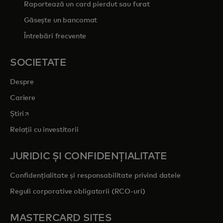
Raportează un card pierdut sau furat
Găsește un bancomat
Întrebări frecvente
SOCIETATE
Despre
Cariere
opens in a new tab
Știri
Relații cu investitorii
JURIDIC ȘI CONFIDENȚIALITATE
Confidențialitate și responsabilitate privind datele
Reguli corporative obligatorii (RCO-uri)
MASTERCARD SITES