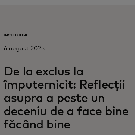
Pentru tine
Pentru companii
INCLUZIUNE
6 august 2025
Pentru întreaga lume
De la exclus la
Pentru inovatori
împuternicit: Reflecții
Știri și tendințe
asupra a peste un
deceniu de a face bine
făcând bine