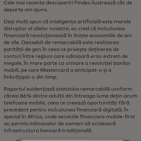
Cele mai recente descoperiri Findex ilustrează cât de
departe am ajuns.
Deși mulți spun că inteligența artificială este marele
disruptor al zilelor noastre, eu cred că incluziunea
financiară revoluționează în liniște economiile de ani
de zile. Deosebit de remarcabilă este realizarea
parității de gen în ceea ce privește deținerea de
conturi între regiuni care odinioară erau extrem de
inegale, în mare parte ca urmare a revoluției banilor
mobili, pe care Mastercard a anticipat-o și a
îmbrățișat-o din timp.
Raportul evidențiază statistica remarcabilă conform
căreia 86% dintre adulții din întreaga lume dețin acum
telefoane mobile, ceea ce creează oportunități fără
precedent pentru incluziunea financiară digitală, în
special în Africa, unde serviciile financiare mobile-first
au permis milioanelor de oameni să ocolească
infrastructura bancară tradițională.