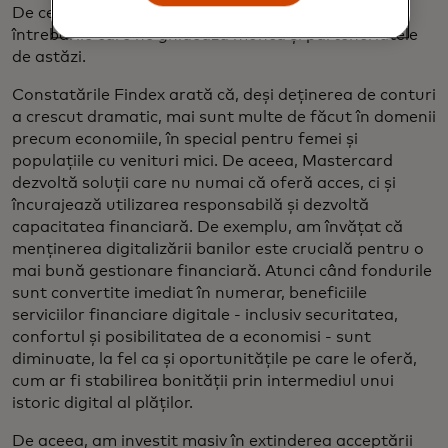
De ce au nevoie pentru a prospera? Acestea sunt
întrebările care ne ghidează munca și parteneriatele
de astăzi.
Constatările Findex arată că, deși deținerea de conturi
a crescut dramatic, mai sunt multe de făcut în domenii
precum economiile, în special pentru femei și
populațiile cu venituri mici. De aceea, Mastercard
dezvoltă soluții care nu numai că oferă acces, ci și
încurajează utilizarea responsabilă și dezvoltă
capacitatea financiară. De exemplu, am învățat că
menținerea digitalizării banilor este crucială pentru o
mai bună gestionare financiară. Atunci când fondurile
sunt convertite imediat în numerar, beneficiile
serviciilor financiare digitale - inclusiv securitatea,
confortul și posibilitatea de a economisi - sunt
diminuate, la fel ca și oportunitățile pe care le oferă,
cum ar fi stabilirea bonității prin intermediul unui
istoric digital al plăților.
De aceea, am investit masiv în extinderea acceptării