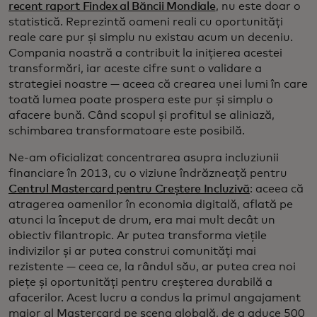
recent raport Findex al Băncii Mondiale
, nu este doar o
statistică. Reprezintă oameni reali cu oportunități
reale care pur și simplu nu existau acum un deceniu.
Compania noastră a contribuit la inițierea acestei
transformări, iar aceste cifre sunt o validare a
strategiei noastre — aceea că crearea unei lumi în care
toată lumea poate prospera este pur și simplu o
afacere bună. Când scopul și profitul se aliniază,
schimbarea transformatoare este posibilă.
Ne-am oficializat concentrarea asupra incluziunii
financiare în 2013, cu o viziune îndrăzneață pentru
Centrul Mastercard pentru Creștere Incluzivă
: aceea că
atragerea oamenilor în economia digitală, aflată pe
atunci la început de drum, era mai mult decât un
obiectiv filantropic. Ar putea transforma viețile
indivizilor și ar putea construi comunități mai
rezistente — ceea ce, la rândul său, ar putea crea noi
piețe și oportunități pentru creșterea durabilă a
afacerilor. Acest lucru a condus la primul angajament
major al Mastercard pe scena globală, de a aduce 500