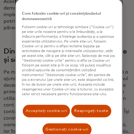
Acest salt rapid a fost un egalizator excelent,
demonstrând cum tehnologia, atunci când este
Cum folosim cookie-uri și consimțământul
implementată cu guvernanța și parteneriatele
dumneavoastră
potrivite, poate elimina decalajele care odinioară
păreau insurmontabile.
Folosim cookie-uri și tehnologii similare ("Cookie-uri")
pe site-urile noastre pentru a le îmbunătăți, a le
măsura performanța, a înțelege audiența și a optimiza
experiența utilizatorului. Pe unele site-uri, folosim
Cookie-uri și pentru a afișa reclame bazate pe
Dincolo de acces: Securitate, utilizare
activitatea de navigare și interesele utilizatorilor, atât
pe acest site, cât și pe alte site-uri. Selectați de mai jos
și sănătate financiară
"Gestionați cookie-urile" pentru a afla ce Cookie-uri
folosim pe acest site și în ce scop. Vă puteți modifica
oricând opțiunile de consimțământ utilizând
Pe măsură ce mișcarea pentru incluziune financiară a
instrumentul "Gestionați cookie-urile", din partea de
ajuns la maturitate, atenția noastră a evoluat. Primul
jos a ecranului (pe unele site-uri, este disponibil ca link,
deceniu a fost în mare parte despre acces — oferirea
în loc de buton pe unele site-uri). Aceasta include
respingerea unor Cookie-uri sau a tuturor, cu excepția
primelor conturi oamenilor. Acum ne concentrăm pe
celor strict necesare pentru funcționarea site-ului.
utilizare, securitate și sănătate financiară. A avea un
cont este doar începutul. Folosesc oamenii aceste
Acceptați cookie-uri
Respingeți toate
conturi în mod regulat? Sunt tranzacțiile lor sigure? Își
construiesc reziliența financiară? Un miliard de
oameni s-au alăturat clasei de mijloc în ultimii 10 ani,
Gestionați cookie-uri
iar încă un miliard se vor alătura în următorul deceniu.