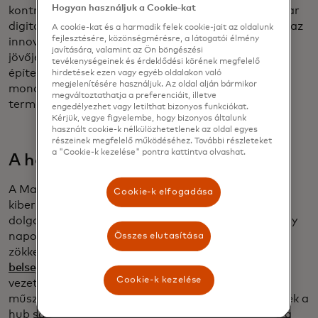
Hogyan használjuk a Cookie-kat
kontrollig a Z generáció a saját feltételei szerint akar
digitális élményeket, és az iparágnak folytatnia kell az
A cookie-kat és a harmadik felek cookie-jait az oldalunk
fejlesztésére, közönségmérésre, a látogatói élmény
innovációt, hogy lépést tartson vele. "A pénzügyek
javítására, valamint az Ön böngészési
jövője azoké, akik figyelnek, fejlődnek és együtt
tevékenységeinek és érdeklődési körének megfelelő
építenek ezzel a generációval, nem csak nekik" -
hirdetések ezen vagy egyéb oldalakon való
megjelenítésére használjuk. Az oldal alján bármikor
mondja Bunita Sawhney, a Mastercard fogyasztói
megváltoztathatja a preferenciáit, illetve
termékekért felelős vezetője.
engedélyezhet vagy letilthat bizonyos funkciókat.
Kérjük, vegye figyelembe, hogy bizonyos általunk
használt cookie-k nélkülözhetetlenek az oldal egyes
részeinek megfelelő működéséhez. További részleteket
a "Cookie-k kezelése" pontra kattintva olvashat.
A hálózaton belülre lépés
A Mastercard St. Louis-i Tech Hubjában mérnökök,
Cookie-k elfogadása
kiberbiztonsági csapatok és megfigyelő személyzet
dolgozik éjjel-nappal, hogy a vállalat hálózata, amely
naponta több százmillió tranzakciót hajt végre,
Összes elutasítása
zökkenőmentesen működjön.
Bejártuk a campus
belsejét
, az Energia Központ szivárványszínű
Cookie-k kezelése
vezetékeitől a Mission Control globális riasztási
műszerfalain át a békés tóig, amely csak egy tartalék a
hub sok tartalékának, és bepillantást nyerhettünk a