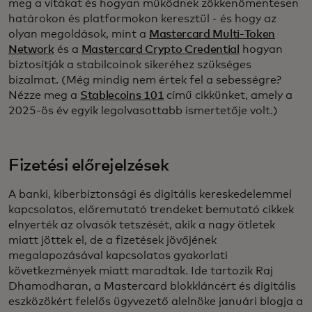
meg a vitákat és hogyan működnek zökkenőmentesen
határokon és platformokon keresztül - és hogy az
olyan megoldások, mint a
Mastercard Multi-Token
Network
és a
Mastercard Crypto Credential
hogyan
biztosítják a stabilcoinok sikeréhez szükséges
bizalmat. (Még mindig nem értek fel a sebességre?
Nézze meg a
Stablecoins 101
című cikkünket, amely a
2025-ös év egyik legolvasottabb ismertetője volt.)
Fizetési előrejelzések
A banki, kiberbiztonsági és digitális kereskedelemmel
kapcsolatos, előremutató trendeket bemutató cikkek
elnyerték az olvasók tetszését, akik a nagy ötletek
miatt jöttek el, de a fizetések jövőjének
megalapozásával kapcsolatos gyakorlati
következmények miatt maradtak. Ide tartozik Raj
Dhamodharan, a Mastercard blokkláncért és digitális
eszközökért felelős ügyvezető alelnöke januári blogja a