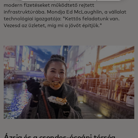
modern fizetéseket működtető rejtett
infrastruktúrába. Mondja Ed McLaughlin, a vállalat
technológiai igazgatója: "Kettős feladatunk van.
Vezesd az üzletet, míg mi a jövőt építjük."
Ázsia és a csendes-óceáni térség