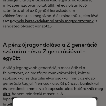
intelligencia-ügynökökkel való együttműködésre,
miközben szabványokat állít fel egy olyan jövő
számára, ahol az ügynöki kereskedelem
zökkenőmentes, megbízható és mindenütt jelen lévő.
(Az
ügynöki kereskedelemről szóló magyarázatunk
is
rengeteg olvasót vonzott.)
A pénz újragondolása a Z generáció
számára - és a Z generációval -
együtt
A világ legnagyobb generációja most érik el a
felnőttkort, de másfajta munkakörökkel, költési
szokásokkal és digitális elvárásokkal, mint az előző
generáció tagjai. Nemcsak
a saját pénzzel, bankokkal
és kereskedelemmel való kapcsolatukat határozzák meg
újra
, hanem mindenki másét is. A
hiperperszonalizációtól kezdve a felelősségteljesebb
hitelfelvételen át az előfizetések feletti nagyobb