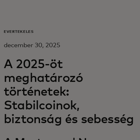
Neked
Vállalkozásoknak
ÉVÉRTÉKELÉS
december 30, 2025
A világért
A 2025-öt
Innovátoroknak
meghatározó
történetek:
Hírek és trendek
Stabilcoinok,
biztonság és sebesség