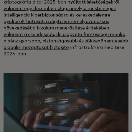
kriptográfia által 2025-ben
nyújtott lehetőségekről,
valamint egy decemberi blog, amely a mesterséges
intelligencia kiberbiztonságra és kereskedelemre
gyakorolt hatását, a digitális személyazonosság
növekedését a bizalom megerősítése érdekében,
valamint a csendesebb, de alapvető fontosságú munka,
a pénz gyorsabb, biztonságosabb és zökkenőmentesebb
globális mozgatását biztosító
infrastruktúra kiépítése
2026-ban.