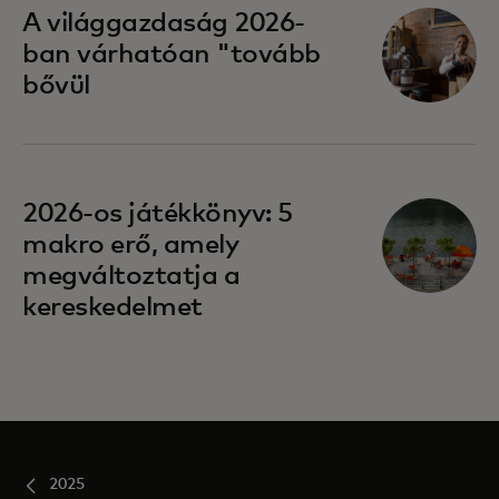
A világgazdaság 2026-
ban várhatóan "tovább
bővül
opens in a new tab
2026-os játékkönyv: 5
makro erő, amely
megváltoztatja a
kereskedelmet
2025