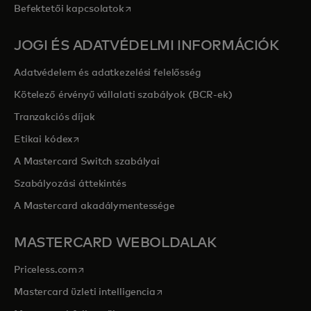
opens in a new tab
Befektetői kapcsolatok
JOGI ÉS ADATVÉDELMI INFORMÁCIÓK
Adatvédelem és adatkezelési felelősség
Kötelező érvényű vállalati szabályok (BCR-ek)
Tranzakciós díjak
opens in a new tab
Etikai kódex
A Mastercard Switch szabályai
Szabályozási áttekintés
A Mastercard akadálymentessége
MASTERCARD WEBOLDALAK
opens in a new tab
Priceless.com
opens in a new tab
Mastercard üzleti intelligencia