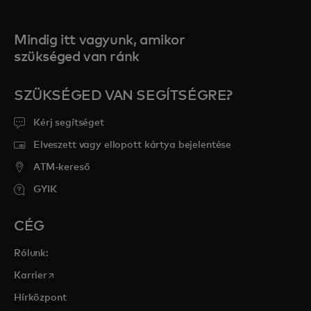
Mindig itt vagyunk, amikor
szükséged van ránk
SZÜKSÉGED VAN SEGÍTSÉGRE?
Kérj segítséget
Elveszett vagy ellopott kártya bejelentése
ATM-kereső
GYIK
CÉG
Rólunk:
opens in a new tab
Karrier
Hírközpont