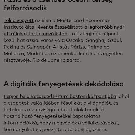
felforrósodik
Tokió végzett
az élen a Mastercard Economics
Institute által
évente összeállított, a legforróbb nyári
úti célokat tartalmazó listán
- a tíz legjobb célpont
közül hat ázsiai város volt: Oszaka, Sanghaj, Szöul,
Peking és Szingapúr. A listát Párizs, Palma de
Mallorca, Madrid és az amerikai kontinens egyetlen
résztvevője, Rio de Janeiro zárta.
A digitális fenyegetések dekódolása
Lépjen be a Recorded Future bostoni központjába
, ahol
a csapatok valós időben fésülik át a világhálót, és
hatalmas mennyiségű adatot alakítanak át
használható fenyegetésekkel kapcsolatos
információkká, hogy megvédjék a vállalkozásokat,
kormányokat és pénzintézeteket világszerte.