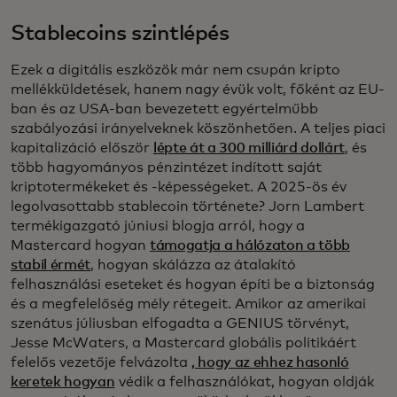
Stablecoins szintlépés
Ezek a digitális eszközök már nem csupán kripto
mellékküldetések, hanem nagy évük volt, főként az EU-
ban és az USA-ban bevezetett egyértelműbb
szabályozási irányelveknek köszönhetően. A teljes piaci
kapitalizáció először
lépte át a 300 milliárd dollárt
, és
több hagyományos pénzintézet indított saját
kriptotermékeket és -képességeket. A 2025-ös év
legolvasottabb stablecoin története? Jorn Lambert
termékigazgató júniusi blogja arról, hogy a
Mastercard hogyan
támogatja a hálózaton a több
stabil érmét
, hogyan skálázza az átalakító
felhasználási eseteket és hogyan építi be a biztonság
és a megfelelőség mély rétegeit. Amikor az amerikai
szenátus júliusban elfogadta a GENIUS törvényt,
Jesse McWaters, a Mastercard globális politikáért
felelős vezetője felvázolta
, hogy az ehhez hasonló
keretek hogyan
védik a felhasználókat, hogyan oldják