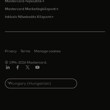
opens in a new tab
Mastercard-fejlesztők
opens in a new tab
Mastercard Marketingközpont
opens in a new tab
Inkluzív Növekedés Központ
Privacy
Terms
Manage cookies
© 1994-2026 Mastercard.
LinkedIn
Facebook
Twitter/X
YouTube
Select
a
country