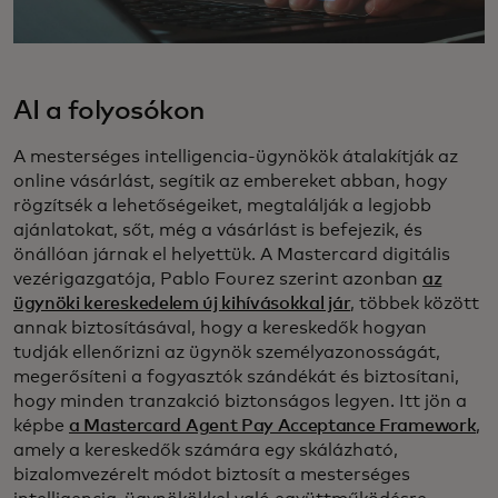
AI a folyosókon
A mesterséges intelligencia-ügynökök átalakítják az
online vásárlást, segítik az embereket abban, hogy
rögzítsék a lehetőségeiket, megtalálják a legjobb
ajánlatokat, sőt, még a vásárlást is befejezik, és
önállóan járnak el helyettük. A Mastercard digitális
vezérigazgatója, Pablo Fourez szerint azonban
az
ügynöki kereskedelem új kihívásokkal jár
, többek között
annak biztosításával, hogy a kereskedők hogyan
tudják ellenőrizni az ügynök személyazonosságát,
megerősíteni a fogyasztók szándékát és biztosítani,
hogy minden tranzakció biztonságos legyen. Itt jön a
képbe
a Mastercard Agent Pay Acceptance Framework
,
amely a kereskedők számára egy skálázható,
bizalomvezérelt módot biztosít a mesterséges