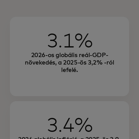
3.1%
2026-os globális reál-GDP-
növekedés, a 2025-ös 3,2% -ról
lefelé.
3.4%