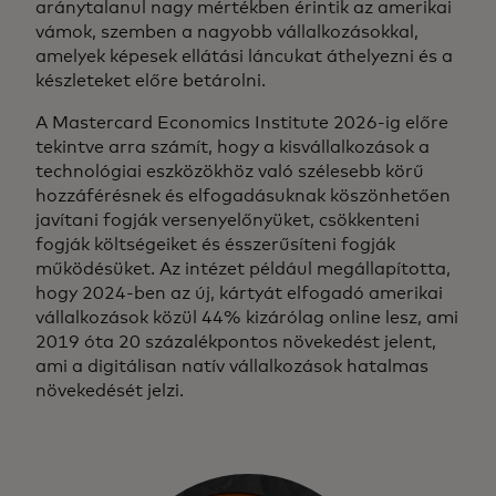
aránytalanul nagy mértékben érintik az amerikai
vámok, szemben a nagyobb vállalkozásokkal,
amelyek képesek ellátási láncukat áthelyezni és a
készleteket előre betárolni.
A Mastercard Economics Institute 2026-ig előre
tekintve arra számít, hogy a kisvállalkozások a
technológiai eszközökhöz való szélesebb körű
hozzáférésnek és elfogadásuknak köszönhetően
javítani fogják versenyelőnyüket, csökkenteni
fogják költségeiket és ésszerűsíteni fogják
működésüket. Az intézet például megállapította,
hogy 2024-ben az új, kártyát elfogadó amerikai
vállalkozások közül 44% kizárólag online lesz, ami
2019 óta 20 százalékpontos növekedést jelent,
ami a digitálisan natív vállalkozások hatalmas
növekedését jelzi.