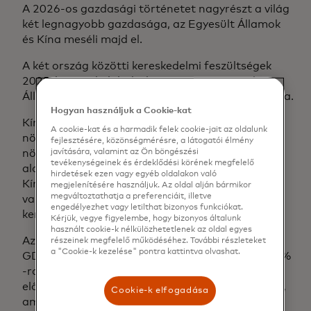
A 2026-os gazdasági történetet nagyrészt a világ
két legnagyobb gazdasága, az Egyesült Államok
és Kína meséli majd el.
A két ország közötti kereskedelmi feszültségek
2025-ben eszkalálódtak, miután az Egyesült
Államok tavasszal vámokat emelt a kínai importra.
Hogyan használjuk a Cookie-kat
Kína esetében az új jelentés 2026-ra 4,5% GDP-
A cookie-kat és a harmadik felek cookie-jait az oldalunk
növekedést vár, szemben a 2025-ös 4,8%
fejlesztésére, közönségmérésre, a látogatói élmény
javítására, valamint az Ön böngészési
növekedéssel, ami részben a kínai áruk iránti
tevékenységeinek és érdeklődési körének megfelelő
alacsonyabb amerikai keresletnek tudható be.
hirdetések ezen vagy egyéb oldalakon való
Kína azon dolgozik, hogy a feltörekvő piacokkal
megjelenítésére használjuk. Az oldal alján bármikor
megváltoztathatja a preferenciáit, illetve
való kapcsolatát erősítse, hogy ellensúlyozza a
engedélyezhet vagy letilthat bizonyos funkciókat.
kereslet csökkenését.
Kérjük, vegye figyelembe, hogy bizonyos általunk
használt cookie-k nélkülözhetetlenek az oldal egyes
Az Egyesült Államokban az új jelentés szerint a
részeinek megfelelő működéséhez. További részleteket
a "Cookie-k kezelése" pontra kattintva olvashat.
GDP növekedése a 2025-ös 2% -ről 2026-ra 2,2%
-ra gyorsul. Ezt a növekedést több tényező fogja
elősegíteni, többek között az új adócsökkentések,
Cookie-k elfogadása
amelyek támogatják a K+F&K+F és a gyártási