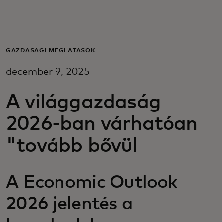
Neked
Vállalkozásoknak
GAZDASÁGI MEGLÁTÁSOK
december 9, 2025
A világért
A világgazdaság
Innovátoroknak
2026-ban várhatóan
"tovább bővül
Hírek és trendek
A Economic Outlook
2026 jelentés a