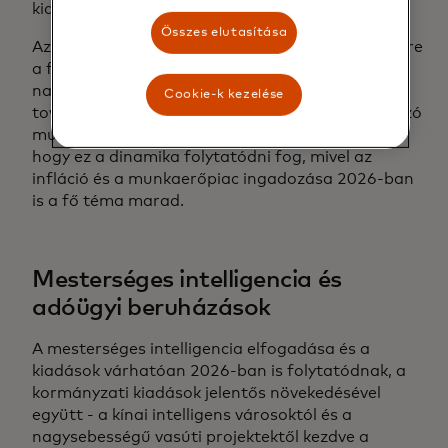
kiadásokat.
Összes elutasítása
Az elmúlt évek erős gazdasági növekedése ellenére
a fogyasztói hangulat a világjárvány óta
nagyrészt alacsony maradt, mivel sok amerikai
Cookie-k kezelése
továbbra is aggódik a magasabb árak és a változó
munkaerőpiac miatt. Meyer szerint lehetséges,
hogy ez a dinamika folytatódni fog, mivel az
infláció és a munkaerőpiac ingadozása 2026-ban
is a fő téma marad.
Mesterséges intelligencia és
adóügyi beruházások
A mesterséges intelligencia elfogadása és a
kiadások várhatóan 2026-ban is folytatódnak, a
kormányzati kiadások jelentős növekedésével
együtt - a kínai intelligens városoktól és a
nagysebességű vasúti projektektől kezdve a