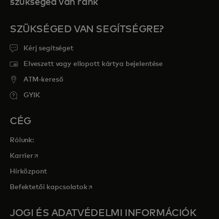
szükséged van ránk
SZÜKSÉGED VAN SEGÍTSÉGRE?
Kérj segítséget
Elveszett vagy ellopott kártya bejelentése
ATM-kereső
GYIK
CÉG
Rólunk:
opens in a new tab
Karrier
Hírközpont
opens in a new tab
Befektetői kapcsolatok
JOGI ÉS ADATVÉDELMI INFORMÁCIÓK