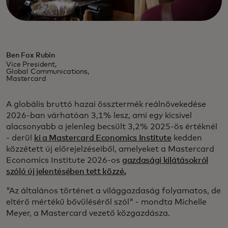
Ben Fox Rubin
Vice President,
Global Communications,
Mastercard
A globális bruttó hazai össztermék reálnövekedése
2026-ban várhatóan 3,1% lesz, ami egy kicsivel
alacsonyabb a jelenleg becsült 3,2% 2025-ös értéknél
- derül
ki a Mastercard Economics Institute
kedden
közzétett új előrejelzéseiből, amelyeket a Mastercard
Economics Institute 2026-os
gazdasági kilátásokról
szóló új jelentésében tett közzé.
"Az általános történet a világgazdaság folyamatos, de
eltérő mértékű bővüléséről szól" - mondta Michelle
Meyer, a Mastercard vezető közgazdásza.