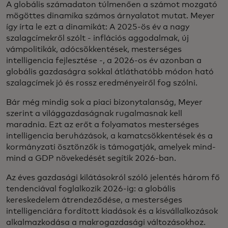
A globális számadaton túlmenően a számot mozgató
mögöttes dinamika számos árnyalatot mutat. Meyer
így írta le ezt a dinamikát: A 2025-ös év a nagy
szalagcímekről szólt - inflációs aggodalmak, új
vámpolitikák, adócsökkentések, mesterséges
intelligencia fejlesztése -, a 2026-os év azonban a
globális gazdaságra sokkal átláthatóbb módon ható
szalagcímek jó és rossz eredményeiről fog szólni.
Bár még mindig sok a piaci bizonytalanság, Meyer
szerint a világgazdaságnak rugalmasnak kell
maradnia. Ezt az erőt a folyamatos mesterséges
intelligencia beruházások, a kamatcsökkentések és a
kormányzati ösztönzők is támogatják, amelyek mind-
mind a GDP növekedését segítik 2026-ban.
Az éves gazdasági kilátásokról szóló jelentés három fő
tendenciával foglalkozik 2026-ig: a globális
kereskedelem átrendeződése, a mesterséges
intelligenciára fordított kiadások és a kisvállalkozások
alkalmazkodása a makrogazdasági változásokhoz.