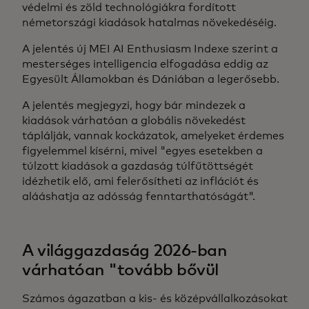
védelmi és zöld technológiákra fordított
németországi kiadások hatalmas növekedéséig.
A jelentés új MEI AI Enthusiasm Indexe szerint a
mesterséges intelligencia elfogadása eddig az
Egyesült Államokban és Dániában a legerősebb.
A jelentés megjegyzi, hogy bár mindezek a
kiadások várhatóan a globális növekedést
táplálják, vannak kockázatok, amelyeket érdemes
figyelemmel kísérni, mivel "egyes esetekben a
túlzott kiadások a gazdaság túlfűtöttségét
idézhetik elő, ami felerősítheti az inflációt és
alááshatja az adósság fenntarthatóságát".
A világgazdaság 2026-ban
várhatóan "tovább bővül
Számos ágazatban a kis- és középvállalkozásokat