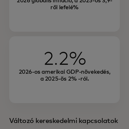
2026 globális infláció, a 2025-ös 3,9-
ről lefelé%
2.2%
2026-os amerikai GDP-növekedés,
a 2025-ös 2% -ról.
Változó kereskedelmi kapcsolatok