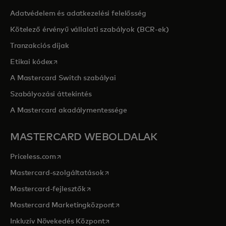
Adatvédelem és adatkezelési felelősség
Kötelező érvényű vállalati szabályok (BCR-ek)
Tranzakciós díjak
opens in a new tab
Etikai kódex
A Mastercard Switch szabályai
Szabályozási áttekintés
A Mastercard akadálymentessége
MASTERCARD WEBOLDALAK
opens in a new tab
Priceless.com
opens in a new tab
Mastercard-szolgáltatások
opens in a new tab
Mastercard-fejlesztők
opens in a new tab
Mastercard Marketingközpont
opens in a new tab
Inkluzív Növekedés Központ