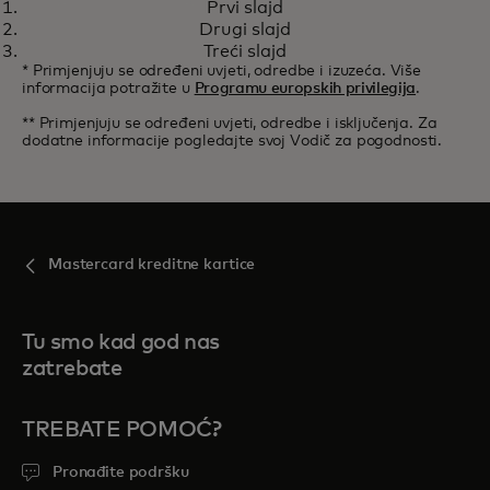
Prvi slajd
Izvanredna kupovna moć i
Saznajte više
Drugi slajd
svjetske značajke i pogodnosti
Treći slajd
* Primjenjuju se određeni uvjeti, odredbe i izuzeća. Više
informacija potražite u
Programu europskih privilegija
.
** Primjenjuju se određeni uvjeti, odredbe i isključenja. Za
dodatne informacije pogledajte svoj Vodič za pogodnosti.
Mastercard kreditne kartice
Tu smo kad god nas
zatrebate
TREBATE POMOĆ?
Pronađite podršku