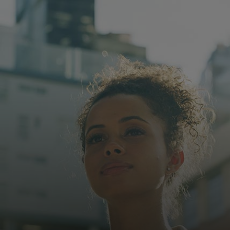
Za vas
Za poslovanje
Za svijet
Za inovatore
Novosti i trendovi