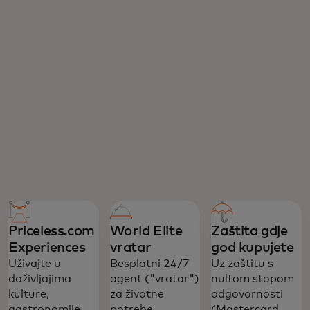
Priceless.com
World Elite
Zaštita gdje
Experiences
vratar
god kupujete
Uživajte u
Besplatni 24/7
Uz zaštitu s
doživljajima
agent ("vratar")
nultom stopom
kulture,
za životne
odgovornosti
gastronomije,
potrebe,
(Mastercard