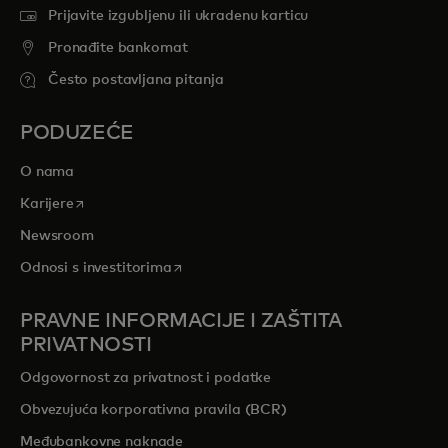
Prijavite izgubljenu ili ukradenu karticu
Pronađite bankomat
Često postavljana pitanja
PODUZEĆE
O nama
opens in a new tab
Karijere
Newsroom
opens in a new tab
Odnosi s investitorima
PRAVNE INFORMACIJE I ZAŠTITA
PRIVATNOSTI
Odgovornost za privatnost i podatke
Obvezujuća korporativna pravila (BCR)
Međubankovne naknade