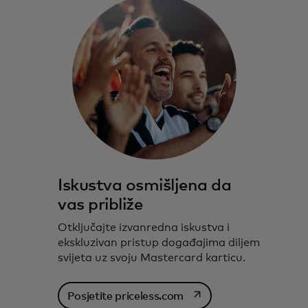
Iskustva osmišljena da
vas približe
Otključajte izvanredna iskustva i
ekskluzivan pristup događajima diljem
svijeta uz svoju Mastercard karticu.
opens in a new tab
Posjetite priceless.com