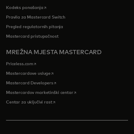
opens in a new tab
Kodeks ponašanja
Pravila za Mastercard Switch
Pregled regulatornih pitanja
Mastercard pristupačnost
MREŽNA MJESTA MASTERCARD
opens in a new tab
Priceless.com
opens in a new tab
Mastercardove usluge
opens in a new tab
Mastercard Developers
opens in a new tab
Mastercardov marketinški centar
opens in a new tab
Centar za uključivi rast