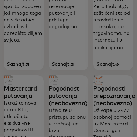
sporta, zabave i
rezervacije
Zero Liability),
još mnogo toga
putovanja i
zaštićeni ste od
na više od 45
pristupe
neovlaštenih
uzbudljivih
događajima.
transakcija u
odredišta diljem
trgovinama, na
svijeta.
internetu i u
1
aplikacijama.
Saznajte
Saznajte
Saznajte
opens in a new tab
opens in a new tab
više
više
više
Mastercard
Pogodnosti
Pogodnosti
putovanja
putovanja
prepoznavanja
(neobavezno)
(neobavezno)
Istražite nova
World Elite pogodnosti besprijekorno se
odredišta,
Uživajte u
Uživajte u 24/7
otključajte
pristupu salonu
osobnoj pomoći
uklapaju u vaš životni stil - bilo kod kuće ili
ekskluzivne
u zračnoj luci,
uz Mastercard
u pokretu.
pogodnosti i
brzoj
Concierge i
uživajte u