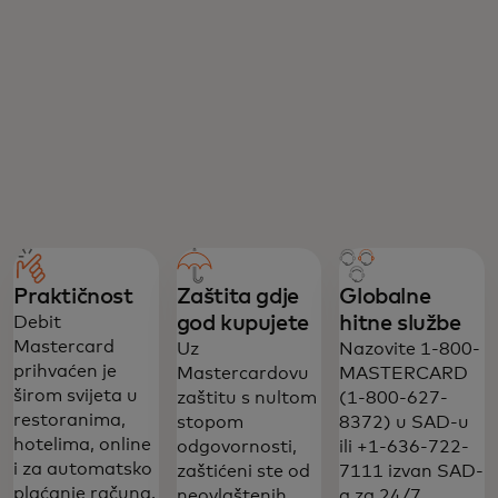
Praktičnost
Zaštita gdje
Globalne
god kupujete
hitne službe
Debit
Mastercard
Uz
Nazovite 1-800-
prihvaćen je
Mastercardovu
MASTERCARD
širom svijeta u
zaštitu s nultom
(1-800-627-
restoranima,
stopom
8372) u SAD-u
hotelima, online
odgovornosti,
ili +1-636-722-
i za automatsko
zaštićeni ste od
7111 izvan SAD-
plaćanje računa.
neovlaštenih
a za 24/7