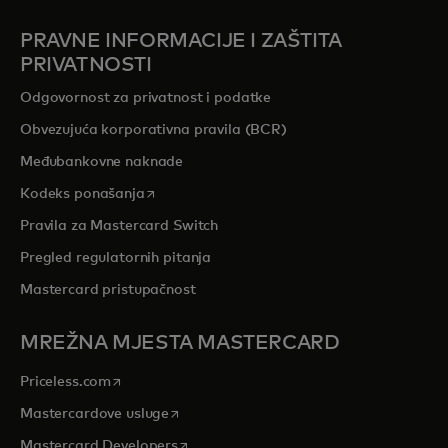
PRAVNE INFORMACIJE I ZAŠTITA
PRIVATNOSTI
Odgovornost za privatnost i podatke
Obvezujuća korporativna pravila (BCR)
Međubankovne naknade
opens in a new tab
Kodeks ponašanja
Pravila za Mastercard Switch
Pregled regulatornih pitanja
Mastercard pristupačnost
MREŽNA MJESTA MASTERCARD
opens in a new tab
Priceless.com
opens in a new tab
Mastercardove usluge
opens in a new tab
Mastercard Developers