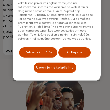
kako bismo prikazivali oglase temeljene na
upozorenja za
aktivnostima i interesima korisnika na web stranici i
sumnjive
drugim web stranicama. Kliknite "Upravljanje
aktivnosti i
kolačićima" u nastavku kako biste saznali koje kolačiće
koristimo na ovoj web stranici i zašto. Uvijek možete
ostvarite pristup
promijeniti svoje postavke pristanka koristeći alat
stručnjaku za
"Upravljanje kolačićima" na dnu ekrana (na nekim web
stranicama dostupan kao web poveznica umjesto
rješavanje
gumba). To uključuje odbijanje nekih ili svih Kolačića,
problema.
osim onih koji su nužno potrebni za rad web stranice.
Saznajte
Saznajte
Prihvati kolačiće
Odbij sve
opens in a new tab
više
više
Upravljanje kolačićima