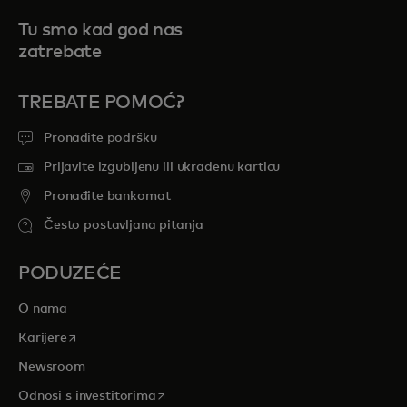
Tu smo kad god nas
zatrebate
TREBATE POMOĆ?
Pronađite podršku
Prijavite izgubljenu ili ukradenu karticu
Pronađite bankomat
Često postavljana pitanja
PODUZEĆE
O nama
opens in a new tab
Karijere
Newsroom
opens in a new tab
Odnosi s investitorima