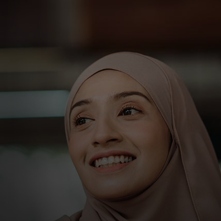
Za vas
Za poslovanje
Za svijet
Za inovatore
Novosti i trendovi