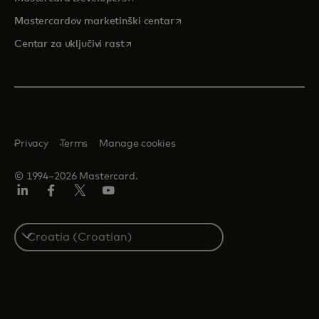
opens in a new tab
Mastercardov marketinški centar
opens in a new tab
Centar za uključivi rast
Privacy
Terms
Manage cookies
© 1994–2026 Mastercard.
LinkedIn
Facebook
Twitter/X
Youtube
Select
a
country