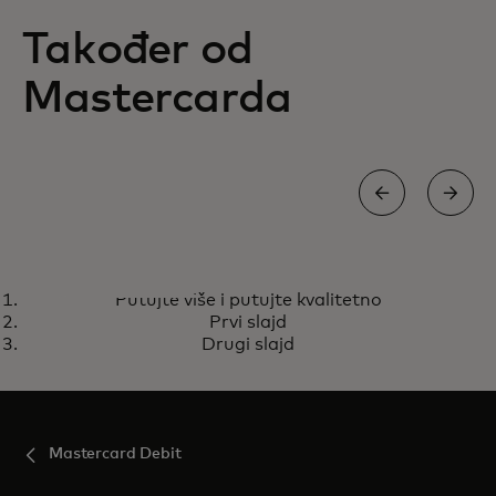
Također od
Mastercarda
WORLD DEBIT MASTERCARD
Putujte više i putujte kvalitetno
Putujte više i putujte kvalitetno
Saznajte više
Prvi slajd
Drugi slajd
Mastercard Debit