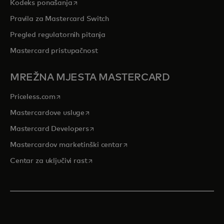
opens in a new tab
Kodeks ponašanja
Pravila za Mastercard Switch
Pregled regulatornih pitanja
Mastercard pristupačnost
MREŽNA MJESTA MASTERCARD
opens in a new tab
Priceless.com
opens in a new tab
Mastercardove usluge
opens in a new tab
Mastercard Developers
opens in a new tab
Mastercardov marketinški centar
opens in a new tab
Centar za uključivi rast