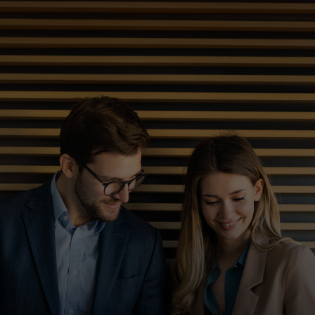
Za vas
Za poslovanje
Za svijet
Za inovatore
Novosti i trendovi