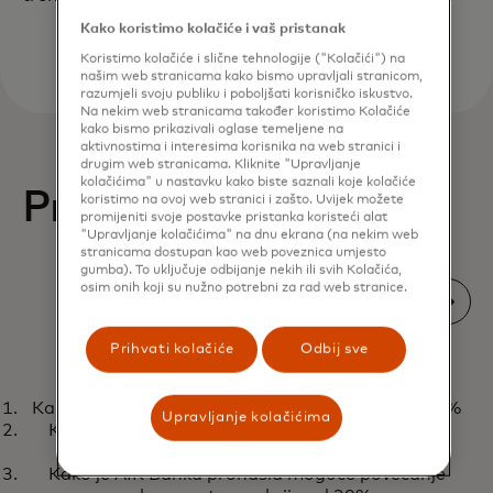
Kako koristimo kolačiće i vaš pristanak
Koristimo kolačiće i slične tehnologije ("Kolačići") na
našim web stranicama kako bismo upravljali stranicom,
razumjeli svoju publiku i poboljšati korisničko iskustvo.
Na nekim web stranicama također koristimo Kolačiće
kako bismo prikazivali oglase temeljene na
aktivnostima i interesima korisnika na web stranici i
drugim web stranicama. Kliknite "Upravljanje
kolačićima" u nastavku kako biste saznali koje kolačiće
Primjenjivi uvidi
koristimo na ovoj web stranici i zašto. Uvijek možete
promijeniti svoje postavke pristanka koristeći alat
"Upravljanje kolačićima" na dnu ekrana (na nekim web
stranicama dostupan kao web poveznica umjesto
gumba). To uključuje odbijanje nekih ili svih Kolačića,
osim onih koji su nužno potrebni za rad web stranice.
Prihvati kolačiće
Odbij sve
TRENDOVI
Kako je fintech povećao aktivacije računa za 118%
Kretanje novca bez prepreka:
Upravljanje kolačićima
Saznajte više
Kako je AIK Banka pronašla moguće povećanje
poticanje inkluzivnog rasta
volumena transakcija od 30%
diljem Azije i Pacifika
Kako je AIK Banka pronašla moguće povećanje