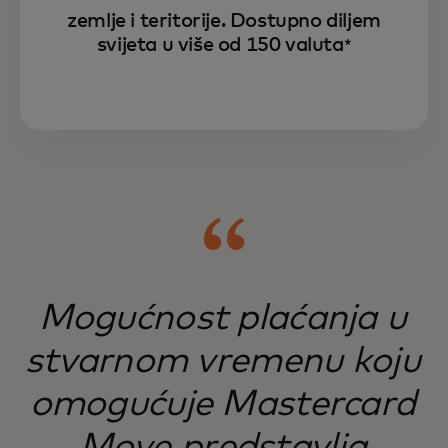
zemlje i teritorije. Dostupno diljem
svijeta u više od 150 valuta
*
Mastercard Move opslužuje teško
dostupna tržišta, pružajući usluge
Mogućnost plaćanja u
poduzećima i ljudima diljem svijeta.
stvarnom vremenu koju
omogućuje Mastercard