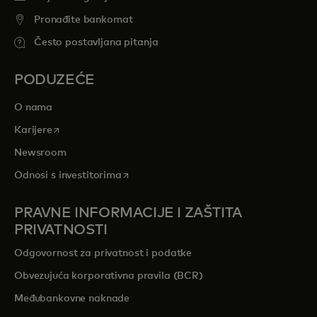
Pronađite bankomat
Često postavljana pitanja
PODUZEĆE
O nama
opens in a new tab
Karijere
Newsroom
opens in a new tab
Odnosi s investitorima
PRAVNE INFORMACIJE I ZAŠTITA
PRIVATNOSTI
Odgovornost za privatnost i podatke
Obvezujuća korporativna pravila (BCR)
Međubankovne naknade