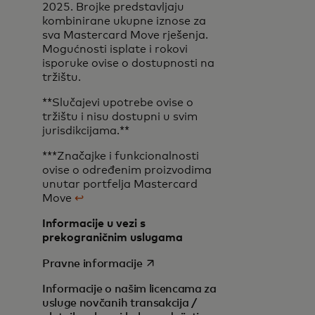
2025. Brojke predstavljaju
kombinirane ukupne iznose za
sva Mastercard Move rješenja.
Mogućnosti isplate i rokovi
isporuke ovise o dostupnosti na
tržištu.
**Slučajevi upotrebe ovise o
tržištu i nisu dostupni u svim
jurisdikcijama.**
***Značajke i funkcionalnosti
ovise o određenim proizvodima
unutar portfelja Mastercard
Move
↩
Informacije u vezi s
prekograničnim uslugama
opens in a new tab
Pravne informacije
Informacije o našim licencama za
usluge novčanih transakcija /