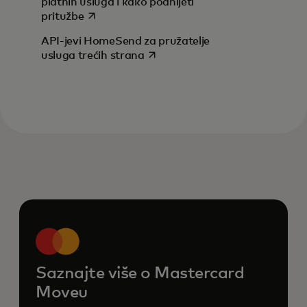
platnih usluga i kako podnijeti
opens in a new tab
pritužbe
API-jevi HomeSend za pružatelje
opens in a new tab
usluga trećih strana
Saznajte više o Mastercard
Moveu