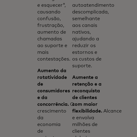
e esquecer",
autoatendimento
causando
descomplicada,
confusão,
semelhante
frustração,
aos canais
aumento de
nativos,
chamadas
ajudando a
ao suporte e
reduzir os
mais
estornos e
contestações.
os custos de
suporte.
Aumento da
rotatividade
Aumente a
de
retenção e a
consumidores
reconquista
e da
de clientes
concorrência.
O
com maior
crescimento
flexibilidade.
Alcance
da
e envolva
economia
milhões de
de
clientes