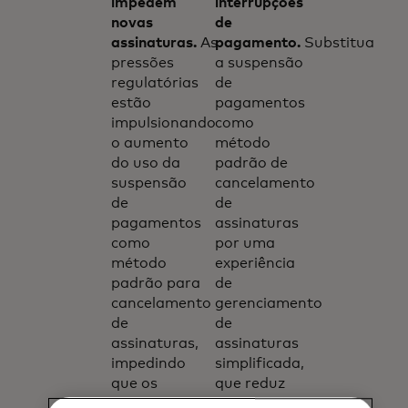
impedem
interrupções
novas
de
assinaturas.
As
pagamento.
Substitua
pressões
a suspensão
regulatórias
de
estão
pagamentos
impulsionando
como
o aumento
método
do uso da
padrão de
suspensão
cancelamento
de
de
pagamentos
assinaturas
como
por uma
método
experiência
padrão para
de
cancelamento
gerenciamento
de
de
assinaturas,
assinaturas
impedindo
simplificada,
que os
que reduz
consumidores
interrupções