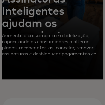
Inteligentes
ajudam os
comerciantes
Aumente o crescimento e a fidelização,
capacitando os consumidores a alterar
planos, receber ofertas, cancelar, renovar
assinaturas e desbloquear pagamentos com
cartão. Os consumidores ganham controle,
conveniência e flexibilidade com uma
experiência mais transparente e sem atritos.