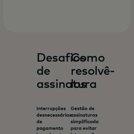
Desafios
Como
de
resolvê-
assinatura
los
Interrupções
Gestão de
desnecessárias
assinaturas
de
simplificada
pagamento
para evitar