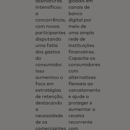
assinaturas
globais em
intensificou
canais de
a
banco
concorrência,
digital por
com novos
meio de
participantes
uma ampla
disputando
rede de
uma fatia
instituições
dos gastos
financeiras.
do
Capacite os
consumidor.
consumidores
Isso
com
aumentou o
alternativas
foco em
flexíveis ao
estratégias
cancelamento
de retenção,
e ajude a
destacando
proteger e
a
aumentar a
necessidade
receita
de os
recorrente
comerciantes
com