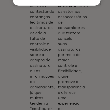
estão cada
os canais
vez mais
nativos.
Reduza
contestando
os estornos
cobranças
desnecessários
legítimas de
de
assinaturas
consumidores
devido à
que tentam
falta de
cancelar
controle e
suas
visibilidade
assinaturas
sobre a
por meio de
compra da
maior
assinatura
controle e
ou as
flexibilidade,
informações
o que
do
promove a
comerciante,
transparência
já que
e oferece
muitos
uma
tendem a
experiência
"configurar
de