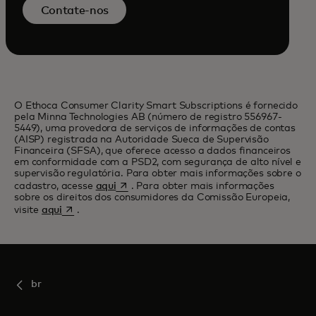
Contate-nos
O Ethoca Consumer Clarity Smart Subscriptions é fornecido
pela Minna Technologies AB (número de registro 556967-
5449), uma provedora de serviços de informações de contas
(AISP) registrada na Autoridade Sueca de Supervisão
Financeira (SFSA), que oferece acesso a dados financeiros
em conformidade com a PSD2, com segurança de alto nível e
supervisão regulatória. Para obter mais informações sobre o
opens in a new tab
cadastro, acesse
aqui
. Para obter mais informações
sobre os direitos dos consumidores da Comissão Europeia,
opens in a new tab
visite
aqui
.
br