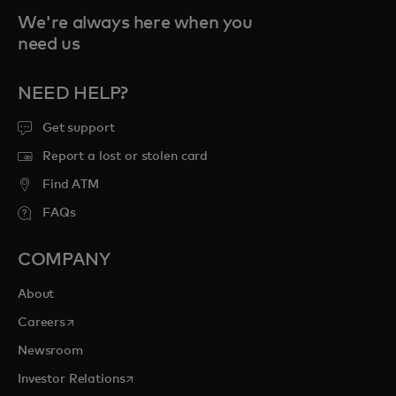
We're always here when you
need us
NEED HELP?
Get support
Report a lost or stolen card
Find ATM
FAQs
COMPANY
About
opens in a new tab
Careers
Newsroom
opens in a new tab
Investor Relations