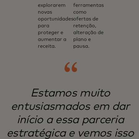
explorarem
ferramentas
novas
como
oportunidades
ofertas de
para
retenção,
proteger e
alteração de
aumentar a
plano e
receita.
pausa.
Estamos muito
entusiasmados em dar
início a essa parceria
estratégica e vemos isso