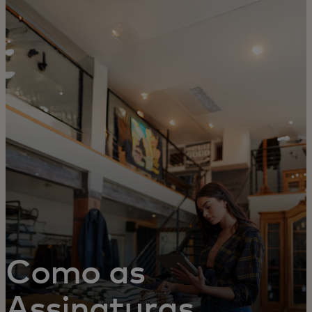
For you
For business
For the world
For innovators
News and trends
Como as
Assinaturas