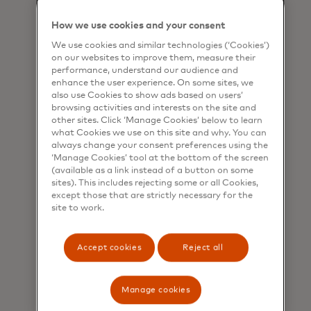
renovem
indesejadas
How we use cookies and your consent
seus
nos
contratos,
pagamentos
We use cookies and similar technologies (‘Cookies’)
impactando
e permite
on our websites to improve them, measure their
performance, understand our audience and
assinaturas
que os
enhance the user experience. On some sites, we
e compras
consumidores
also use Cookies to show ads based on users’
secundárias
se
browsing activities and interests on the site and
e causando
reinscrevam
other sites. Click ‘Manage Cookies’ below to learn
o bloqueio
facilmente e
what Cookies we use on this site and why. You can
always change your consent preferences using the
de
continuem
‘Manage Cookies’ tool at the bottom of the screen
assinaturas
interagindo
(available as a link instead of a button on some
no meio do
com o
sites). This includes rejecting some or all Cookies,
contrato.
comerciante
except those that are strictly necessary for the
site to work.
sem
Aumento
dificuldades.
das taxas
Accept cookies
Reject all
de estorno e
Ofereça
dos custos
uma
operacionais.
Os
experiência
Manage cookies
consumidores
que espelhe