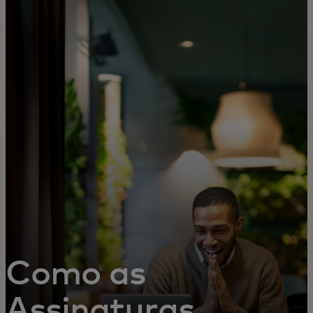
For you
For business
For the world
For innovators
News and trends
Como as
Assinaturas