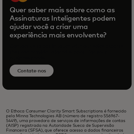
Quer saber mais sobre como as
Assinaturas Inteligentes podem
ajudar você a criar uma
experiência mais envolvente?
Contact us to get in touch with our sales experts
that can provide tailored support for your
business needs.
Contate-nos
O Ethoca Consumer Clarity Smart Subscriptions é fornecido
pela Minna Technologies AB (número de registro 556967-
5449), uma provedora de serviços de informações de contas
(AISP) registrada na Autoridade Sueca de Supervisão
Financeira (SFSA), que oferece acesso a dados financeiros