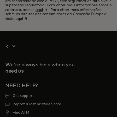
em conformidade com a PSD2, com segurança de alto nível e
supervisão regulatória. Para obter mais informações sobre o
opens in a new tab
cadastro, acesse
aqui
. Para obter mais informações
sobre os direitos dos consumidores da Comissão Europeia,
opens in a new tab
visite
aqui
.
br
We're always here when you
need us
NEED HELP?
Get support
Report a lost or stolen card
Find ATM