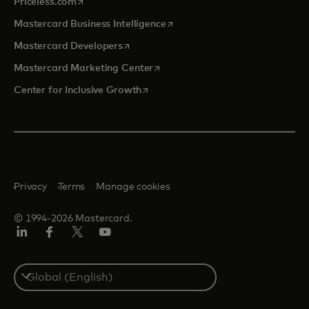
opens in a new tab
Priceless.com
opens in a new tab
Mastercard Business Intelligence
opens in a new tab
Mastercard Developers
opens in a new tab
Mastercard Marketing Center
opens in a new tab
Center for Inclusive Growth
Privacy
Terms
Manage cookies
© 1994-2026 Mastercard.
Linkedin
Facebook
Twitter/X
Youtube
Select
a
country