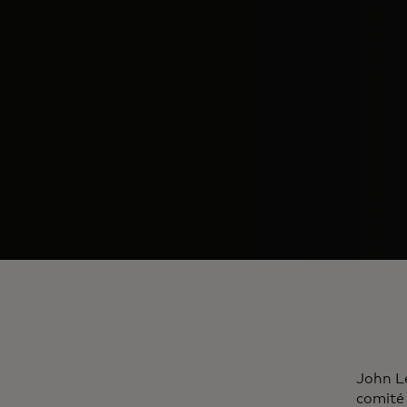
John L
comité 