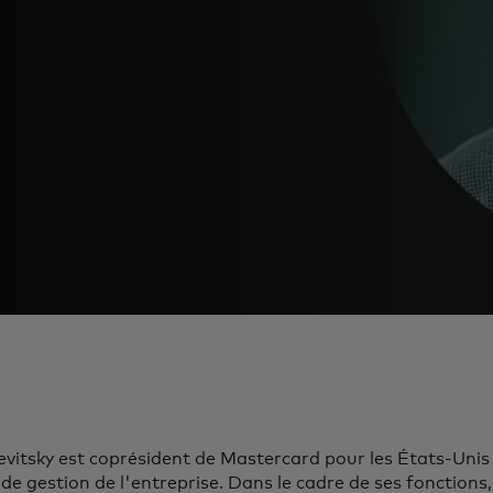
evitsky est coprésident de Mastercard pour les États-Uni
de gestion de l'entreprise. Dans le cadre de ses fonctions