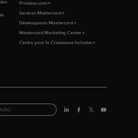
 des
s’ouvre dans un nouvel onglet
Priceless.com
s’ouvre dans un nouvel onglet
Services Mastercard
es
s’ouvre dans un nouvel onglet
Développeurs Mastercard
s’ouvre dans un nouvel ongl
Mastercard Marketing Center
 nouvel onglet
s’ouvre dans un nouvel
Centre pour la Croissance Inclusive
LinkedIn
Facebook
Twitter/X
YouTube