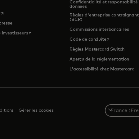
Confidentialité et responsabilité
s
données
s’ouvre dans un nouvel onglet
s
Règles d'entreprise contraignant
(BCR)
presse
Commissions interbancaires
s’ouvre dans un nouvel onglet
 investisseurs
s’ouvre dans un
Code de conduite
Règles Mastercard Switch
Aperçu de la réglementation
L'accessibilité chez Mastercard
Select
ditions
Gérer les cookies
a
country