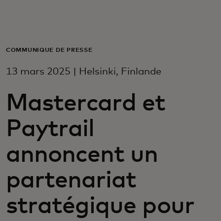
Pour vous
Pour les entreprises
COMMUNIQUÉ DE PRESSE
13 mars 2025 | Helsinki, Finlande
Pour le monde
Mastercard et
Pour les innovateurs
Paytrail
Actualités et tendances
annoncent un
partenariat
stratégique pour