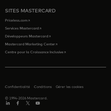
SITES MASTERCARD
s’ouvre dans un nouvel onglet
Priceless.com
s’ouvre dans un nouvel onglet
Services Mastercard
s’ouvre dans un nouvel onglet
Développeurs Mastercard
s’ouvre dans un nouvel onglet
Mastercard Marketing Center
s’ouvre dans un nouvel ongle
Centre pour la Croissance Inclusive
Confidentialité
Conditions
Gérer les cookies
© 1994-2026 Mastercard.
LinkedIn
Facebook
Twitter/X
YouTube