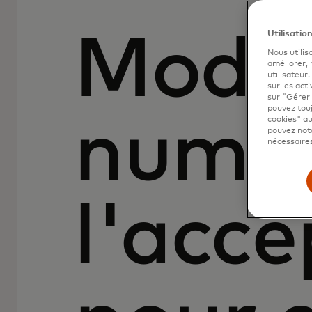
Utilisatio
Moder
Nous utilis
améliorer,
utilisateur
sur les acti
sur "Gérer 
pouvez touj
numér
cookies" au
pouvez nota
nécessaires
l'acce