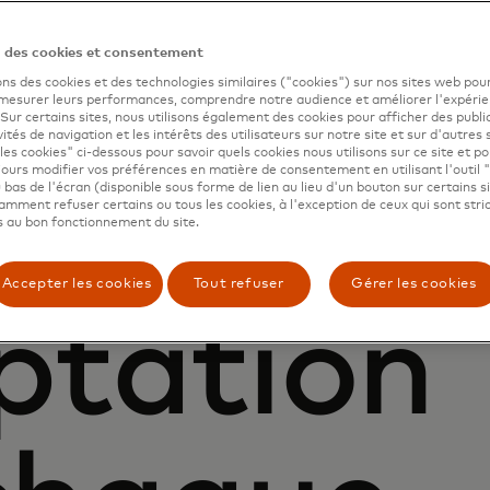
n des cookies et consentement
niser et
ons des cookies et des technologies similaires ("cookies") sur nos sites web pour
 mesurer leurs performances, comprendre notre audience et améliorer l'expéri
. Sur certains sites, nous utilisons également des cookies pour afficher des publi
vités de navigation et les intérêts des utilisateurs sur notre site et sur d'autres 
les cookies" ci-dessous pour savoir quels cookies nous utilisons sur ce site et p
ours modifier vos préférences en matière de consentement en utilisant l'outil 
iser
 bas de l'écran (disponible sous forme de lien au lieu d'un bouton sur certains s
mment refuser certains ou tous les cookies, à l'exception de ceux qui sont str
 au bon fonctionnement du site.
Accepter les cookies
Tout refuser
Gérer les cookies
ptation