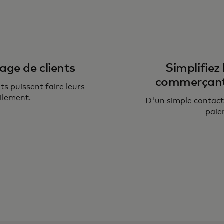
tage de clients
Simplifiez
commerçants
s puissent faire leurs
ilement.
D'un simple contact 
paie