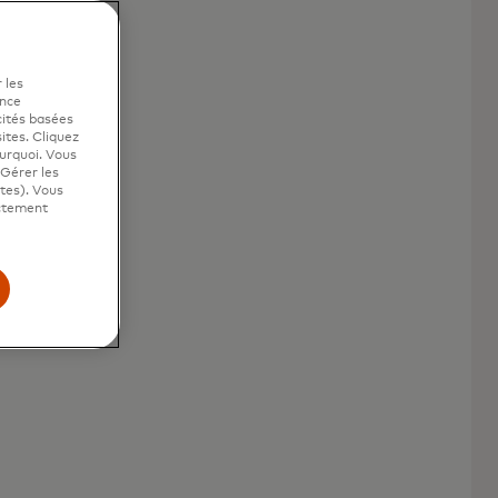
 les
ence
cités basées
sites. Cliquez
ourquoi. Vous
"Gérer les
ites). Vous
ictement