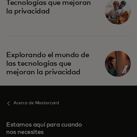
se abre en una pestaña nueva
Tecnologías que mejoran
la privacidad
se abre en una pestaña nueva
Explorando el mundo de
las tecnologías que
mejoran la privacidad
Acerca de Mastercard
Estamos aquí para cuando
nos necesites