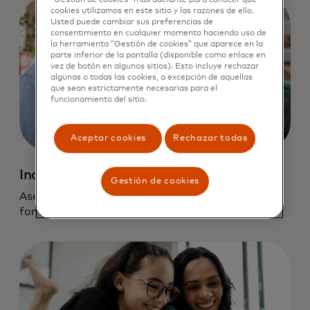
“Gestión de cookies” más adelante para conocer qué
cookies utilizamos en este sitio y las razones de ello.
Usted puede cambiar sus preferencias de
consentimiento en cualquier momento haciendo uso de
la herramienta “Gestión de cookies” que aparece en la
parte inferior de la pantalla (disponible como enlace en
vez de botón en algunos sitios). Esto incluye rechazar
algunas o todas las cookies, a excepción de aquellas
que sean estrictamente necesarias para el
funcionamiento del sitio.
Aceptar cookies
Rechazar todas
Inclusión
Gestión de cookies
Asegurar que nuestro uso de datos y tecnología
fomente la inclusión.