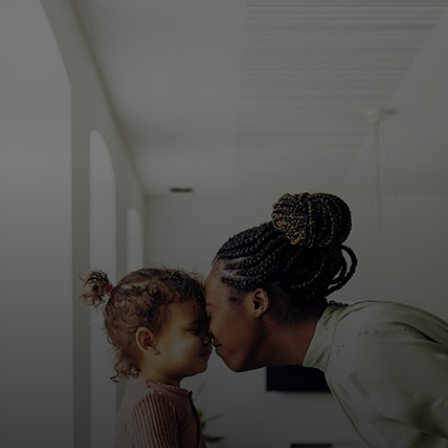
Para ti
Para empresas
Para el mundo
Para innovadores
Noticias y tendencias