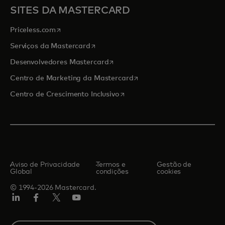
SITES DA MASTERCARD
abre em uma nova guia
Priceless.com
abre em uma nova guia
Serviços da Mastercard
abre em uma nova guia
Desenvolvedores Mastercard
abre em uma nova guia
Centro de Marketing da Mastercard
abre em uma nova guia
Centro de Crescimento Inclusivo
Aviso de Privacidade
Termos e
Gestão de
Global
condições
cookies
© 1994-2026 Mastercard.
LinkedIn
Facebook
Twitter/X
YouTube
Select