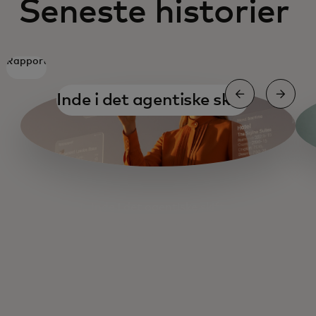
Seneste historier
Rapport
Inde i det agentiske skift
Inde i det agentiske skift
AI og Small Business
AI og CFO'en