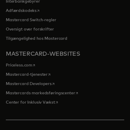
Interbankgebyrer
opens in a new tab
Adfærdskodeks
Mastercard Switch-regler
Oversigt over forskrifter
Tilgængelighed hos Mastercard
MASTERCARD-WEBSITES
opens in a new tab
Priceless.com
opens in a new tab
Mastercard-tjenester
opens in a new tab
Mastercard Developers
opens in a new tab
Mastercards markedsføringscenter
opens in a new tab
Center for Inklusiv Vækst