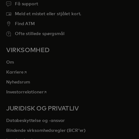
Få support
Meld et mistet eller stjålet kort.
Find ATM
Ofte stillede spørgsmål
VIRKSOMHED
Om
opens in a new tab
Karriere
Nyhedsrum
opens in a new tab
Investorrelationer
JURIDISK OG PRIVATLIV
Databeskyttelse og -ansvar
Bindende virksomhedsregler (BCR'er)