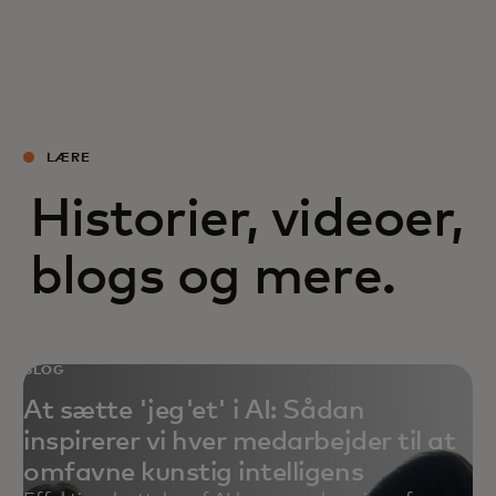
LÆRE
Historier, videoer,
blogs og mere.
BLOG
At sætte 'jeg'et' i AI: Sådan
inspirerer vi hver medarbejder til at
omfavne kunstig intelligens