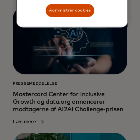
Administrér cookies
PRESSEMEDDELELSE
Mastercard Center for Inclusive
Growth og data.org annoncerer
modtagerne af AI2AI Challenge-prisen
Læs mere