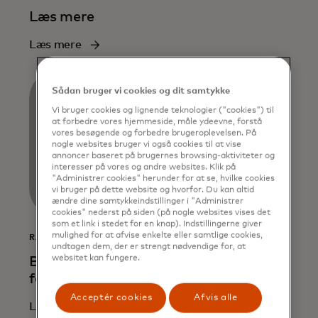
Læs mere
Læs mere
Sådan bruger vi cookies og dit samtykke
Vi bruger cookies og lignende teknologier ("cookies") til
at forbedre vores hjemmeside, måle ydeevne, forstå
vores besøgende og forbedre brugeroplevelsen. På
nogle websites bruger vi også cookies til at vise
annoncer baseret på brugernes browsing-aktiviteter og
interesser på vores og andre websites. Klik på
"Administrer cookies" herunder for at se, hvilke cookies
vi bruger på dette website og hvorfor. Du kan altid
ændre dine samtykkeindstillinger i "Administrer
cookies" nederst på siden (på nogle websites vises det
som et link i stedet for en knap). Indstillingerne giver
mulighed for at afvise enkelte eller samtlige cookies,
RAPPORT
undtagen dem, der er strengt nødvendige for, at
websitet kan fungere.
Brug af AI og samarbejde til at
forhindre svindel med kundebetalinger
Acceptér cookies
Afvis alle
Læs mere