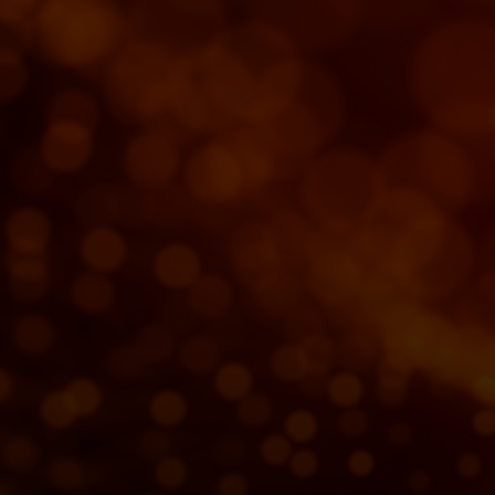
Til dig
Til virksomheder
Til hele verden
Til innovatører
Nyheder og trends