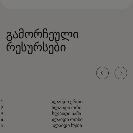
გამორჩეული
რესურსები
LINKEDIN
სლაიდი ერთი
იყავით ინფორმირებული ჩვენი
opens in a new tab
გამოგვყევით
სლაიდი ორი
უახლესი სიახლეების,
სლაიდი სამი
ღონისძიებებისა და
სლაიდი ოთხი
სლაიდი ხუთი
განცხადებების შესახებ.