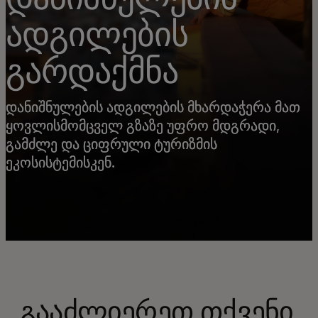
ადგილების
გარდაქმნა
დანიშნულების ადგილების მხარდაჭერა მათ
ყოვლისმომცველ გზაზე უფრო მდგრადი,
გამძლე და ციფრული ტურიზმის
ეკოსისტემისკენ.
გააძლიერეთ თქვენი