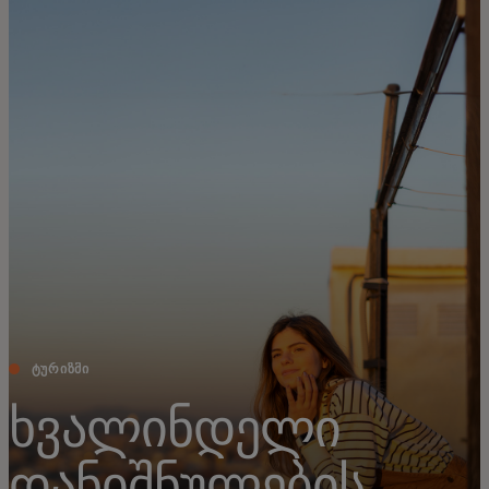
შენთვის
ბიზნესისთვის
მსოფლიოსთვის
ინოვატორებისთვის
სიახლეები და ტენდენციები
ᲢᲣᲠᲘᲖᲛᲘ
ხვალინდელი
დანიშნულების