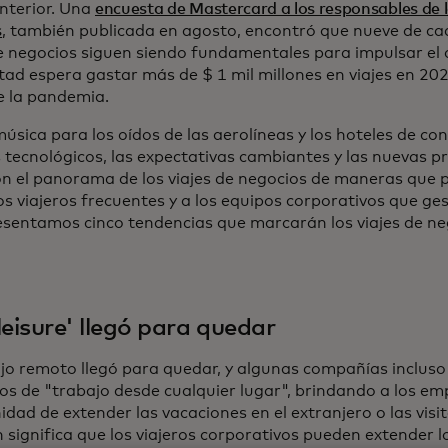
anterior. Una
encuesta de Mastercard a los responsables de 
s
, también publicada en agosto, encontró que nueve de ca
de negocios siguen siendo fundamentales para impulsar el 
itad espera gastar más de $ 1 mil millones en viajes en 20
e la pandemia.
úsica para los oídos de las aerolíneas y los hoteles de co
 tecnológicos, las expectativas cambiantes y las nuevas p
on el panorama de los viajes de negocios de maneras que pu
los viajeros frecuentes y a los equipos corporativos que ges
esentamos cinco tendencias que marcarán los viajes de ne
leisure' llegó para quedar
ajo remoto llegó para quedar, y algunas compañías incluso
ios de "trabajo desde cualquier lugar", brindando a los em
dad de extender las vacaciones en el extranjero o las visita
significa que los viajeros corporativos pueden extender l