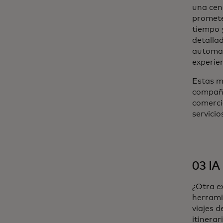
una cena
promete
tiempo 
detallad
automat
experien
Estas m
compañía
comercia
servicio
03 IA 
¿Otra e
herramie
viajes d
itinerar