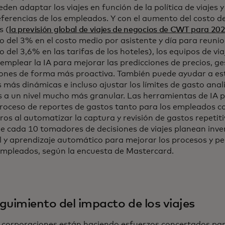
den adaptar los viajes en función de la política de viajes y
eferencias de los empleados. Y con el aumento del costo de
s (
la previsión global de viajes de negocios de CWT para 20
 del 3% en el costo medio por asistente y día para reunio
del 3,6% en las tarifas de los hoteles), los equipos de vi
emplear la IA para mejorar las predicciones de precios, g
iones de forma más proactiva. También puede ayudar a es
s más dinámicas e incluso ajustar los límites de gasto ana
 a un nivel mucho más granular. Las herramientas de IA pu
roceso de reportes de gastos tanto para los empleados c
ros al automatizar la captura y revisión de gastos repetitiv
e cada 10 tomadores de decisiones de viajes planean invert
al y aprendizaje automático para mejorar los procesos y per
empleados, según la encuesta de Mastercard.
guimiento del impacto de los viajes
corporaciones están haciendo esfuerzos concertados para