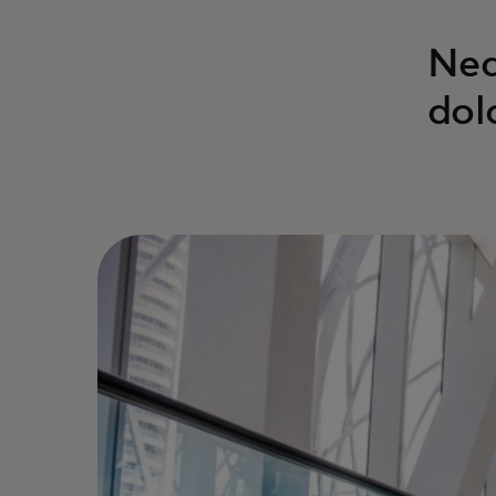
Neq
dol