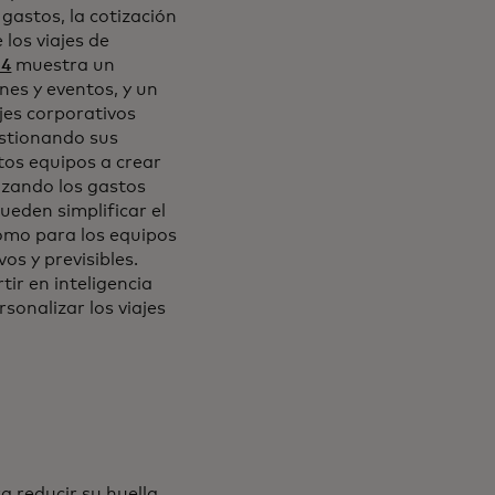
 gastos, la cotización
 los viajes de
24
muestra un
nes y eventos, y un
ajes corporativos
estionando sus
tos equipos a crear
lizando los gastos
eden simplificar el
omo para los equipos
os y previsibles.
ir en inteligencia
sonalizar los viajes
 reducir su huella