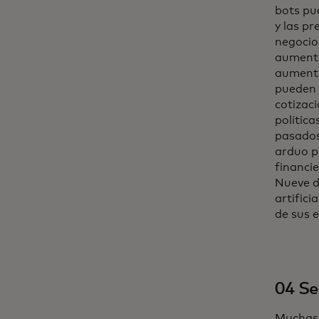
bots pue
y las pr
negocio
aumento
aumento 
pueden 
cotizac
política
pasados
arduo p
financie
Nueve d
artifici
de sus 
04 Se
Muchas 