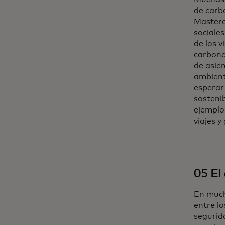
de carb
Masterc
sociale
de los 
carbon
de asie
ambient
esperar
sostenib
ejemplo
viajes 
05 El
En mucha
entre l
segurid