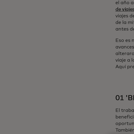
el año 
de viaje
viajes 
de la m
antes d
Eso es m
avances
alterar
viaje a 
Aquí pr
01 'B
El trab
benefic
oportuni
También 