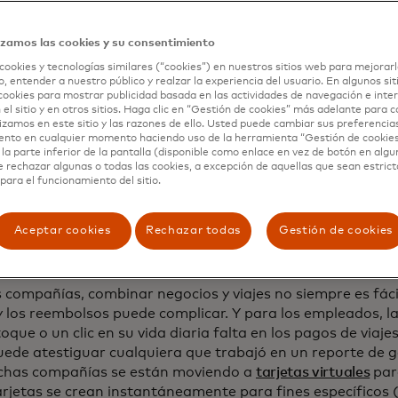
s días, dándoles la oportunidad de explorar más que solo l
ones o las comodidades del hotel. Los días de los viajes d
izamos las cookies y su consentimiento
ionales de dos días pronto pueden estar en el espejo retro
s disfrutan de los beneficios de las políticas de oficina f
cookies y tecnologías similares (“cookies”) en nuestros sitios web para mejorarl
, entender a nuestro público y realzar la experiencia del usuario. En algunos sit
laboral distribuida puede crear nuevos desafíos cuando se
cookies para mostrar publicidad basada en las actividades de navegación e inter
o: una persona que trabaja desde casa puede tener gastos 
 el sitio y en otros sitios. Haga clic en “Gestión de cookies” más adelante para 
ajador de oficina tradicional, como comprar subscripcione
lizamos en este sitio y las razones de ello. Usted puede cambiar sus preferencia
ento en cualquier momento haciendo uso de la herramienta “Gestión de cookie
os informáticos, lo que puede dificultar que las compañías
la parte inferior de la pantalla (disponible como enlace en vez de botón en algun
icen el gasto.
e rechazar algunas o todas las cookies, a excepción de aquellas que sean estri
para el funcionamiento del sitio.
Aceptar cookies
Rechazar todas
Gestión de cookies
ajes de negocios, experiencia del consum
 compañías, combinar negocios y viajes no siempre es fácil
y los reembolsos puede complicar. Y para los empleados, la
oque o un clic en su vida diaria falta en los pagos de viaje
ede atestiguar cualquiera que trabajó en un reporte de g
has compañías se están moviendo a
tarjetas virtuales
para
arjetas se crean instantáneamente para fines específicos (