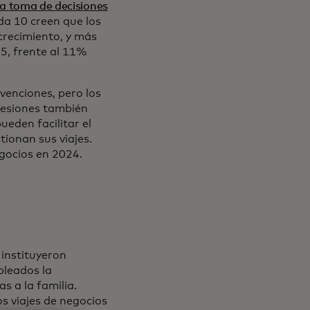
la toma de decisiones
da 10 creen que los
crecimiento, y más
25, frente al 11%
nvenciones, pero los
resiones también
eden facilitar el
tionan sus viajes.
gocios en 2024.
 instituyeron
pleados la
s a la familia.
os viajes de negocios