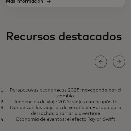
Más información
Recursos destacados
INFORMA
Perspectivas económicas 2025: navegando por el
Perspectivas económicas 2025:
se abre en una pestaña nueva
Más información
cambio
navegando por el cambio
Tendencias de viaje 2025: viajes con propósito
Dónde van los viajeros de verano en Europa para
derrochar, ahorrar o divertirse
Economía de eventos: el efecto Taylor Swift