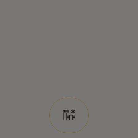
Mira cómo el Instituto de Economía de
Mastercard convierte los datos macro y
micro en acción, con herramientas
adaptadas a tu negocio.