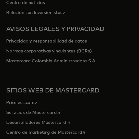
Centro de noticias
se abre en una pestaña nueva
Relación con Inversionistas
AVISOS LEGALES Y PRIVACIDAD
Privacidad y responsabilidad de datos
Normas corporativas vinculantes (BCRs)
Mastercard Colombia Administradora S.A.
SITIOS WEB DE MASTERCARD
se abre en una pestaña nueva
Priceless.com
se abre en una pestaña nueva
Servicios de Mastercard
se abre en una pestaña nueva
Desarrolladores Mastercard
se abre en una pestaña nu
Centro de marketing de Mastercard