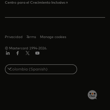
se abre en una pestaña nu
Centro para el Crecimiento Inclusivo
Privacidad
Terms
Manage cookies
© Mastercard 1994-2026.
LinkedIn
Facebook
Twitter/X
YouTube
Select
a
country