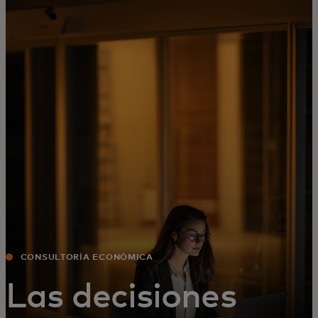
Para ti
Para empresas
Para el mundo
Para innovadores
Noticias y tendencias
CONSULTORÍA ECONÓMICA
Las decisiones