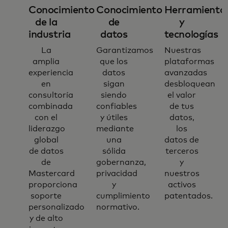
Conocimiento
Conocimiento
Herramienta
de la
de
y
industria
datos
tecnologías​
La
Garantizamos
Nuestras
amplia
que los
plataformas
experiencia
datos
avanzadas
en
sigan
desbloquean
consultoría
siendo
el valor
combinada
confiables
de tus
con el
y útiles
datos,
liderazgo
mediante
los
global
una
datos de
de datos
sólida
terceros
de
gobernanza,
y
Mastercard
privacidad
nuestros
proporciona
y
activos
soporte
cumplimiento
patentados.
personalizado
normativo.
y de alto