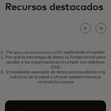
Recursos destacados
INFORME
Perspectiva económica 2025: explorando el cambio
Perspectiva económica 2025:
se abre en una pestaña nueva
Más información
Por qué la estrategia de datos es fundamental para
explorando el cambio
ayudar a las organizaciones a cumplir sus objetivos
ESG
El modelado avanzado de datos está ayudando a la
industria de la salud a ofrecer calidad mientras
controla los costos