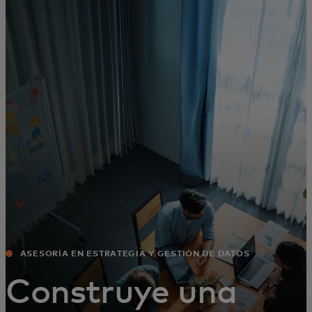
Para ti
Para empresas
Para el mundo
Para innovadores
Noticias y tendencias
ASESORÍA EN ESTRATEGIA Y GESTIÓN DE DATOS
Construye una