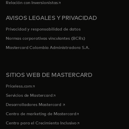
se abre en una pestaña nueva
Relación con Inversionistas
AVISOS LEGALES Y PRIVACIDAD
Privacidad y responsabilidad de datos
Normas corporativas vinculantes (BCRs)
Mastercard Colombia Administradora S.A.
SITIOS WEB DE MASTERCARD
se abre en una pestaña nueva
Priceless.com
se abre en una pestaña nueva
Servicios de Mastercard
se abre en una pestaña nueva
Desarrolladores Mastercard
se abre en una pestaña nu
Centro de marketing de Mastercard
se abre en una pestaña nu
Centro para el Crecimiento Inclusivo