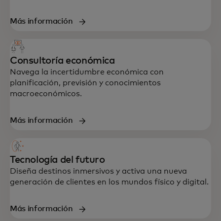
Más información
Consultoría económica
Navega la incertidumbre económica con
planificación, previsión y conocimientos
macroeconómicos.
Soporte integral en estrategia, datos,
tecnología y experiencia del cliente,
Más información
diseñado para acelerar el crecimiento y la
resiliencia.
Tecnología del futuro
Diseña destinos inmersivos y activa una nueva
generación de clientes en los mundos físico y digital.
Más información