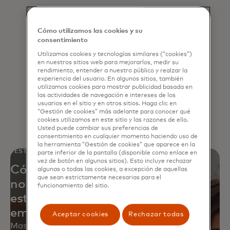
Establece las bases para la gestión
de datos
Cómo utilizamos las cookies y su
consentimiento
Rompe los silos, asegura la
Utilizamos cookies y tecnologías similares (“cookies”)
coherencia y permite obtener
en nuestros sitios web para mejorarlos, medir su
rendimiento, entender a nuestro público y realzar la
conocimientos que impulsen
experiencia del usuario. En algunos sitios, también
decisiones más inteligentes.
utilizamos cookies para mostrar publicidad basada en
las actividades de navegación e intereses de los
usuarios en el sitio y en otros sitios. Haga clic en
“Gestión de cookies” más adelante para conocer qué
cookies utilizamos en este sitio y las razones de ello.
Usted puede cambiar sus preferencias de
consentimiento en cualquier momento haciendo uso de
la herramienta “Gestión de cookies” que aparece en la
TESTIMONIO DE UN CLIENTE
parte inferior de la pantalla (disponible como enlace en
vez de botón en algunos sitios). Esto incluye rechazar
Cómo un comercio minorista
algunas o todas las cookies, a excepción de aquellas
que sean estrictamente necesarias para el
norteamericano desarrolló una
funcionamiento del sitio.
estrategia de datos para toda la
empresa
Aceptar cookies
Rechazar todas
Mastercard ayudó a cerrar brechas críticas,