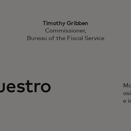
Timothy Gribben
Commissioner,
Bureau of the Fiscal Service
uestro
Ma
as
e i