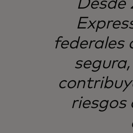
Desde 
Express
federales 
segura,
contribuye
riesgos 