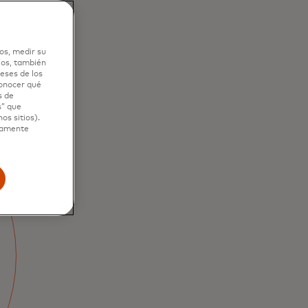
os, medir su
ios, también
eses de los
conocer qué
s de
s” que
os sitios).
ctamente