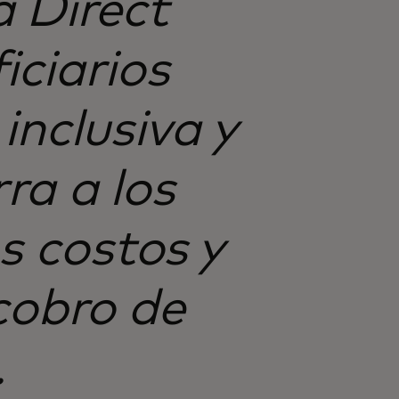
 Direct
iciarios
inclusiva y
ra a los
os costos y
cobro de
.