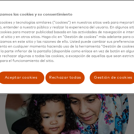
izamos las cookies y su consentimiento
cookies y tecnologías similares (“cookies”) en nuestros sitios web para mejorarl
, entender a nuestro público y realzar la experiencia del usuario. En algunos sit
cookies para mostrar publicidad basada en las actividades de navegación e inter
 el sitio y en otros sitios. Haga clic en “Gestión de cookies” más adelante para 
lizamos en este sitio y las razones de ello. Usted puede cambiar sus preferencia
ento en cualquier momento haciendo uso de la herramienta “Gestión de cookie
la parte inferior de la pantalla (disponible como enlace en vez de botón en algun
e rechazar algunas o todas las cookies, a excepción de aquellas que sean estri
para el funcionamiento del sitio.
Aceptar cookies
Rechazar todas
Gestión de cookies