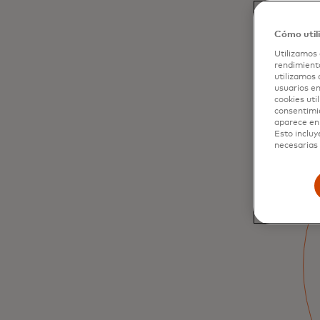
Cómo util
Utilizamos 
rendimiento
utilizamos 
usuarios en
cookies uti
consentimi
aparece en 
Esto incluy
necesarias 
La revolución digital
de los pagos
gubernamentales
está aquí
La digitalización de los desembolsos ayuda
a garantizar que los beneficios sociales se