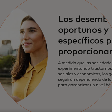
Los desembo
oportunos y
específicos 
proporcionar
salvavidas a 
A medida que las sociedade
experimentando trastornos 
ciudadanos
sociales y económicos, los 
seguirán dependiendo de l
necesitados
para garantizar un nivel bá
para sus ciudadanos.