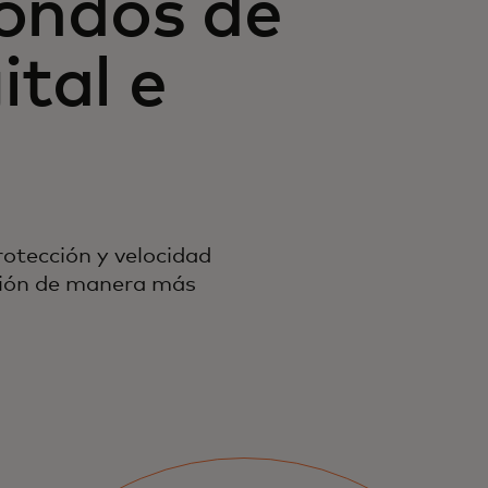
fondos de
tal e
rotección y velocidad
usión de manera más