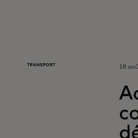
TRANSPORT
18 ao
Ac
c
dé