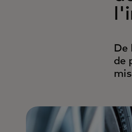
l'
De 
de 
mise