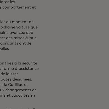
iorer les
 de comportement et
cier au moment de
prochaine voiture que
moins avancée que
art des mises à jour
 fabricants ont de
elles
t liés à la sécurité
e forme d'assistance
de laisser
 routes désignées.
se
de Cadillac et
 aux changements de
ons et capacités en