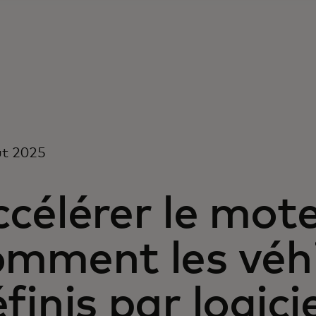
ût 2025
célérer le mote
omment les véh
finis par logici