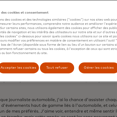
n des cookies et consentement
ons des cookies et des technologies similaires ("cookies") sur nos sites web pour
 mesurer leurs performances, comprendre notre audience et améliorer l'expéri
. Sur certains sites, nous utilisons également des cookies pour afficher des publi
vités de navigation et les intérêts des utilisateurs sur notre site et sur d'autres 
les cookies" ci-dessous pour savoir quels cookies nous utilisons sur ce site et p
ours modifier vos préférences en matière de consentement en utilisant l'outil 
 bas de l'écran (disponible sous forme de lien au lieu d'un bouton sur certains s
mment refuser certains ou tous les cookies, à l'exception de ceux qui sont str
 au bon fonctionnement du site.
Accepter les cookies
Tout refuser
Gérer les cookies
re de course qui émet des gaz d'échappement sur la piste lors du Fe
 présenté par Mastercard au début de l'année. (Crédit photo : S
que journaliste automobile, j'ai la chance d'assister cha
s d'événements haut de gamme liés à l'automobile, et celu
'un de mes préférés. J'aime voir, entendre et même sentir 