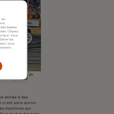
 les
ence
cités basées
sites. Cliquez
ourquoi. Vous
"Gérer les
ites). Vous
ictement
stival de vitesse de
evern Images)
que année à des
i-ci est sans aucun
les machines qui