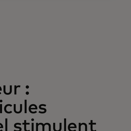
ur :
icules
el stimulent