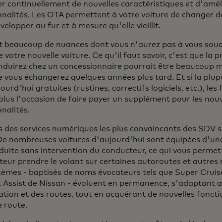
r continuellement de nouvelles caractéristiques et d'amél
nnalités. Les OTA permettent à votre voiture de changer
velopper au fur et à mesure qu'elle vieillit.
it beaucoup de nuances dont vous n'aurez pas à vous sou
 votre nouvelle voiture. Ce qu'il faut savoir, c'est que la 
nduirez chez un concessionnaire pourrait être beaucoup 
e vous échangerez quelques années plus tard. Et si la plup
ourd'hui gratuites (rustines, correctifs logiciels, etc.), les
plus l'occasion de faire payer un supplément pour les nouv
nalités.
 des services numériques les plus convaincants des SDV son
 De nombreuses voitures d'aujourd'hui sont équipées d'un
duite sans intervention du conducteur, ce qui vous permet 
teur prendre le volant sur certaines autoroutes et autres
tèmes - baptisés de noms évocateurs tels que Super Crui
t Assist de Nissan - évoluent en permanence, s'adaptant
lation et des routes, tout en acquérant de nouvelles foncti
e route.