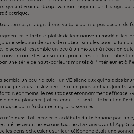
 en trombe, mais cette année, ce sont les sons provenant 
re qui ont vraiment captivé mon imagination. Il s'agit de l
est électrique.
res termes, il s'agit d'une voiture qui n'a pas besoin de fa
augmenter le facteur plaisir de leur nouveau modèle, les i
u une sélection de sons de moteur simulés pour la Ioniq 6
e, le second ressemble un peu à un moteur à réaction et le
 convaincante les sensations procurées par la combustion 
par une série de haut-parleurs montés à l'intérieur et à l'e
a semble un peu ridicule : un VE silencieux qui fait des bru
eux que vous faisiez peut-être en poussant vos jouets sur 
fant. Néanmoins, le résultat est étonnamment efficace. Ass
le pied au plancher, j'ai entendu - et senti - le bruit de l'
e moi, ce qui m'a donné un grand sourire.
la m'a aussi fait penser aux débuts du téléphone portable,
 et même avant les écrans tactiles. Dix ans avant l'App Sto
e les gens achetaient sur leur téléphone était une sonner