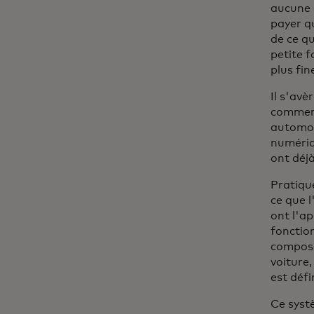
aucune 
payer q
de ce q
petite f
plus fin
Il s'avè
commerc
automob
numériq
ont déj
Pratiqu
ce que l
ont l'ap
fonctio
composa
voiture,
est défin
Ce syst