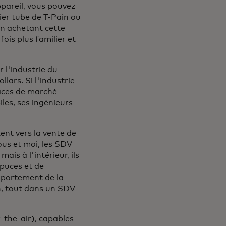
pareil, vous pouvez
er tube de T-Pain ou
En achetant cette
fois plus familier et
r l'industrie du
llars. Si l'industrie
aces de marché
les, ses ingénieurs
nt vers la vente de
vous et moi, les SDV
is à l'intérieur, ils
puces et de
mportement de la
on, tout dans un SDV
-the-air), capables