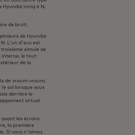
d'un tout autre type
a Hyundai Ioniq 6 N,
ire de bruit.
ngénieurs de Hyundai
 N. L'un d'eux est
 troisième simule de
interne, le tout
xtérieur de la
its de
vroum-vroum
,
le sol lorsque vous
is derrière le
échappement virtuel
 avant les écrans
re, la première
ie. Si vous n'aimez