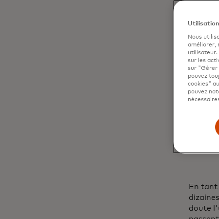
Utilisatio
Nous utilis
améliorer,
utilisateur
sur les acti
sur "Gérer 
pouvez touj
cookies" au
pouvez nota
nécessaires
Une voitu
Goodwood
En tant 
dizaine
doute l