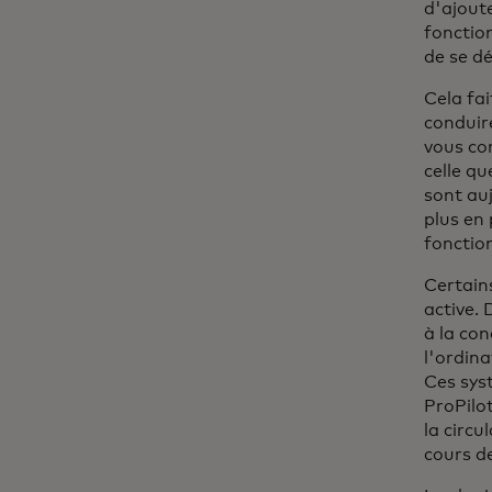
d'ajoute
fonctio
de se dé
Cela fa
conduire
vous co
celle qu
sont auj
plus en 
fonction
Certains
active.
à la con
l'ordina
Ces sys
ProPilo
la circu
cours d