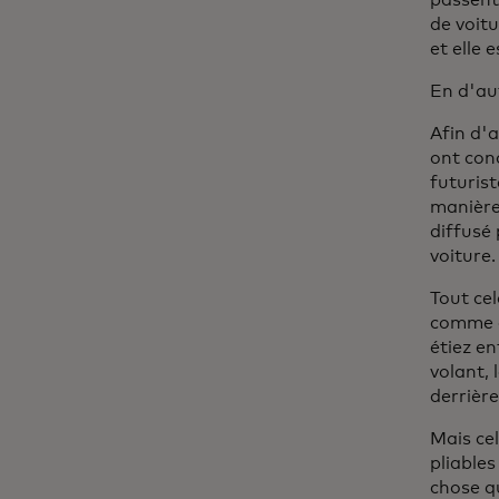
passent
de voitu
et elle 
En d'aut
Afin d'
ont conç
futurist
manière
diffusé 
voiture.
Tout cel
comme c
étiez en
volant, 
derrièr
Mais ce
pliables
chose qu