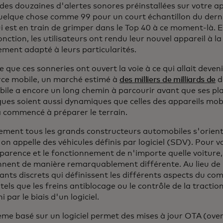
des douzaines d'alertes sonores préinstallées sur votre ap
uelque chose comme 99 pour un court échantillon du derni
ui est en train de grimper dans le Top 40 à ce moment-là. 
onction, les utilisateurs ont rendu leur nouvel appareil à la 
ement adapté à leurs particularités.
re que ces sonneries ont ouvert la voie à ce qui allait deveni
e mobile, un marché estimé à
des milliers de milliards de
do
ile a encore un long chemin à parcourir avant que ses pl
ues soient aussi dynamiques que celles des appareils mobi
à commencé à préparer le terrain.
ement tous les grands constructeurs automobiles s'oriente
'on appelle des véhicules définis par logiciel (SDV). Pour 
parence et le fonctionnement de n'importe quelle voiture, ma
nnent de manière remarquablement différente. Au lieu de 
nts discrets qui définissent les différents aspects du co
 tels que les freins antiblocage ou le contrôle de la tracti
i par le biais d'un logiciel.
ème basé sur un logiciel permet des mises à jour OTA (over