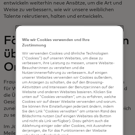
entwickeln weiterhin neue Ansätze, um die Art und
Weise zu verbessern, wie wir unsere weiblichen
Talente rekrutieren, halten und entwickeln.
Förderung von Frauen
Wie wir Cookies verwenden und Ihre
Zustimmung
über unsere
Wir verwenden Cookies und ähnliche Technologien
("Cookies") auf unseren Websites, um diese zu
Organisation hinaus
verbessern, ihre Leistung zu messen, unsere Website-
Besucher:innen zu verstehen und die
Nutzer:innenerfahrung zu verbessern. Auf einigen
unserer Websites verwenden wir Cookies außerdem,
Frauen spielen eine zentrale Rolle als Katalysatoren
um Anzeigen zu schalten, die auf den Browsing-
Aktivitäten und Interessen der Benutzer:innen auf der
für Wachstum, Innovation und sozialen Wandel, und
Website und anderen Websites basieren. Klicken Sie
die Überbrückung der digitalen Kluft zwischen den
unten auf "Cookies verwalten", um zu erfahren, welche
Geschlechtern wird es Frauen ermöglichen, in einer
Cookies wir auf dieser Website verwenden und warum.
Sie können Ihre Einstellungen jederzeit ändern, indem
zunehmend digitalen Welt teilzuhaben und erfolgreich
Sie den Link "Cookies verwalten" am unteren Rand des
zu sein.
Bildschirms nutzen (auf einigen Websites als Button
und nicht als Link verfügbar). Dazu gehört auch die
Im Jahr 2020 haben wir einen bedeutenden
Ablehnung einiger oder aller Cookies, mit Ausnahme
derjenigen, die für das Funktionieren der Website
Meilenstein erreicht und unser Versprechen