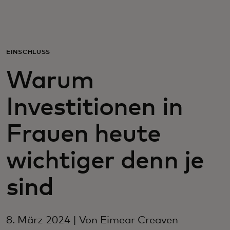
Für Sie
Für Unternehmen
EINSCHLUSS
Warum
Für die Welt
Investitionen in
Für Innovatoren
Frauen heute
Neuigkeiten und Trends
wichtiger denn je
sind
8. März 2024 | Von Eimear Creaven