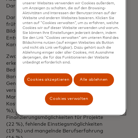
unserer Websites verwenden wir Cookies außerdem,
Darstellung (25 %).
um Anzeigen zu schalten, die auf den Browsing-
Aktivitäten und Interessen der Benutzer:innen auf der
Darüber hinaus glauben 76 %, dass der
Website und anderen Websites basieren. Klicken Sie
unten auf "Cookies verwalten", um zu erfahren, welche
frühzeitige Zugang zu künstlerischer
Cookies wir auf dieser Website verwenden und warum.
Bildung eine entscheidende Rolle bei der
Sie können Ihre Einstellungen jederzeit ändern, indem
Entwicklung von Fähigkeiten für eine
Sie den Link "Cookies verwalten" am unteren Rand des
Bildschirms nutzen (auf einigen Websites als Button
Karriere in der Kreativwirtschaft spielt
und nicht als Link verfügbar). Dazu gehört auch die
Ablehnung einiger oder aller Cookies, mit Ausnahme
Zwar ist eine deutliche Dynamik zu
derjenigen, die für das Funktionieren der Website
erkennen, doch bestehen weiterhin
unbedingt erforderlich sind.
Bedenken hinsichtlich der systemischen
Barrieren, mit denen die nächste
Cookies akzeptieren
Alle ablehnen
Generation konfrontiert sein wird:
verstärkter Wettbewerb und
Marktsättigung (31 %), steigende
Cookies verwalten
Kosten für Bildung und Ausbildung (26
%), eingeschränkter Zugang zu
Finanzierungsmöglichkeiten für Projekte
(22 %), fehlende Einstiegsmöglichkeiten
(19 %) und mangelnde Berufserfahrung
(16 %).