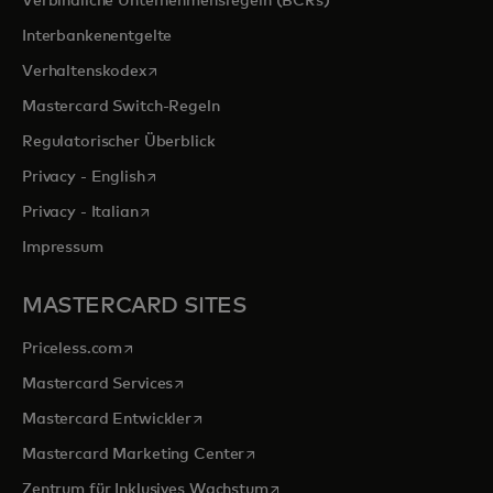
Verbindliche Unternehmensregeln (BCRs)
Interbankenentgelte
wird in einer neuen Registerkarte geöffnet
Verhaltenskodex
Mastercard Switch-Regeln
Regulatorischer Überblick
wird in einer neuen Registerkarte geöffnet
Privacy - English
wird in einer neuen Registerkarte geöffnet
Privacy - Italian
Impressum
MASTERCARD SITES
wird in einer neuen Registerkarte geöffnet
Priceless.com
wird in einer neuen Registerkarte geöffnet
Mastercard Services
wird in einer neuen Registerkarte geöffn
Mastercard Entwickler
wird in einer neuen Registerkarte
Mastercard Marketing Center
wird in einer neuen Registerka
Zentrum für Inklusives Wachstum