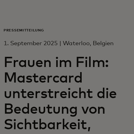
Für Sie
Für Unternehmen
PRESSEMITTEILUNG
1. September 2025 | Waterloo, Belgien
Für die Welt
Frauen im Film:
Für Innovatoren
Mastercard
Neuigkeiten und Trends
unterstreicht die
Bedeutung von
Sichtbarkeit,