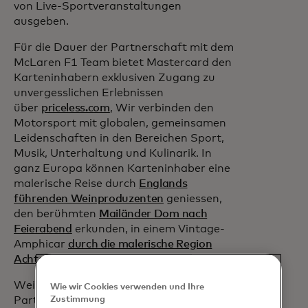
von Live-Sportveranstaltungen
ausgeben.
Für die Dauer der Partnerschaft mit dem
McLaren F1 Team bietet Mastercard den
Karteninhabern exklusiven Zugang zu
unvergesslichen Erlebnissen
über
priceless.com
, Wir verbinden den
Motorsport mit globalen, gemeinsamen
Leidenschaften in den Bereichen Sport,
Musik, Unterhaltung und Kulinarik. In
ganz Europa können Karteninhaber eine
malerische Reise durch
Englands
führenden Weinproduzenten
geniessen,
den berühmten
Mailänder Dom nach
Feierabend
erkunden, in einem Vintage-
Amphicar
durch die malerische Region
Achterhoek fahren
und vieles mehr.
Weitere Informationen zur
Wie wir Cookies verwenden und Ihre
Partnerschaft finden Sie
Zustimmung