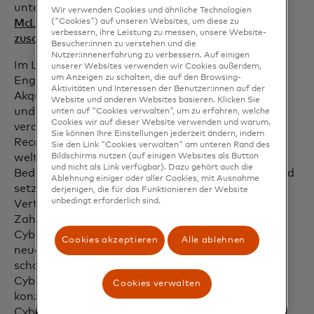
unter
„Mastercard schliesst sich mit dem
Wir verwenden Cookies und ähnliche Technologien
McLaren Racing Formel-1-Team
("Cookies") auf unseren Websites, um diese zu
verbessern, ihre Leistung zu messen, unsere Website-
zusammen“.
Besucher:innen zu verstehen und die
Nutzer:innenerfahrung zu verbessern. Auf einigen
Im Laufe der Jahre hat Mastercard sein
unserer Websites verwenden wir Cookies außerdem,
um Anzeigen zu schalten, die auf den Browsing-
Engagement für Cybersicherheit durch
Aktivitäten und Interessen der Benutzer:innen auf der
Akquisitionen, modernste Werkzeuge
Website und anderen Websites basieren. Klicken Sie
und strategische Partnerschaften
unten auf "Cookies verwalten", um zu erfahren, welche
Cookies wir auf dieser Website verwenden und warum.
verdoppelt. Kürzlich hat Mastercard
Sie können Ihre Einstellungen jederzeit ändern, indem
Recorded Future übernommen, das
Sie den Link "Cookies verwalten" am unteren Rand des
weltweit grösste
Bildschirms nutzen (auf einigen Websites als Button
und nicht als Link verfügbar). Dazu gehört auch die
Bedrohungsinformationsunternehmen. Mastercard
Ablehnung einiger oder aller Cookies, mit Ausnahme
setzt sich dafür ein, ein höheres
derjenigen, die für das Funktionieren der Website
unbedingt erforderlich sind.
Vertrauensniveau im
Zahlungsökosystem zu schaffen, die
Cybersicherheit zu demokratisieren, um
Cookies akzeptieren
Alle ablehnen
neue Chancen für Unternehmen zu
schaffen. Das Angebot an
Cybersicherheitsdienstleistungen
Cookies verwalten
konzentriert sich auf die Bewertung von
Cyberrisiken, die Bereitstellung von KI