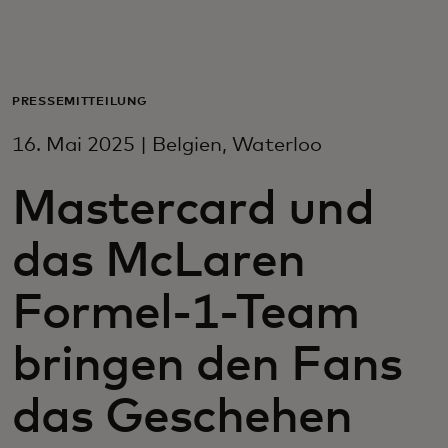
Für Sie
Für Unternehmen
PRESSEMITTEILUNG
16. Mai 2025 | Belgien, Waterloo
Für die Welt
Mastercard und
Für Innovatoren
das McLaren
Neuigkeiten und Trends
Formel-1-Team
bringen den Fans
das Geschehen