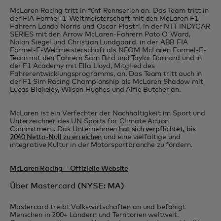
McLaren Racing tritt in fünf Rennserien an. Das Team tritt in
der FIA Formel-1-Weltmeisterschaft mit den McLaren F1-
Fahrern Lando Norris und Oscar Piastri, in der NTT INDYCAR
SERIES mit den Arrow McLaren-Fahrern Pato O'Ward,
Nolan Siegel und Christian Lundgaard, in der ABB FIA
Formel-E-Weltmeisterschaft als NEOM McLaren Formel-E-
Team mit den Fahrern Sam Bird und Taylor Barnard und in
der F1 Academy mit Ella Lloyd, Mitglied des
Fahrerentwicklungsprogramms, an. Das Team tritt auch in
der F1 Sim Racing Championship als McLaren Shadow mit
Lucas Blakeley, Wilson Hughes und Alfie Butcher an.
McLaren ist ein Verfechter der Nachhaltigkeit im Sport und
Unterzeichner des UN Sports for Climate Action
Commitment. Das Unternehmen
hat sich verpflichtet, bis
2040 Netto-Null zu erreichen
und eine vielfältige und
integrative Kultur in der Motorsportbranche zu fördern.
McLaren Racing – Offizielle Website
Über Mastercard (NYSE: MA)
Mastercard treibt Volkswirtschaften an und befähigt
Menschen in 200+ Ländern und Territorien weltweit.