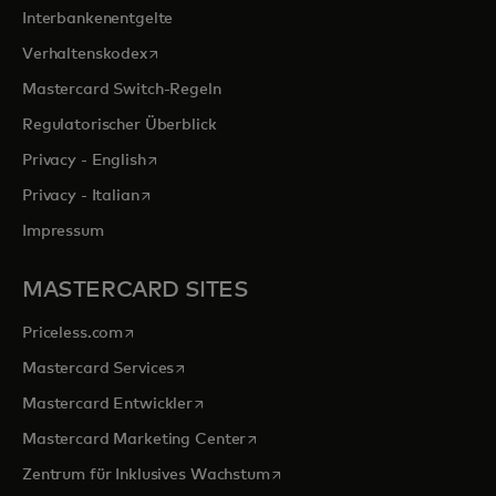
Interbankenentgelte
wird in einer neuen Registerkarte geöffnet
Verhaltenskodex
Mastercard Switch-Regeln
Regulatorischer Überblick
wird in einer neuen Registerkarte geöffnet
Privacy - English
wird in einer neuen Registerkarte geöffnet
Privacy - Italian
Impressum
MASTERCARD SITES
wird in einer neuen Registerkarte geöffnet
Priceless.com
wird in einer neuen Registerkarte geöffnet
Mastercard Services
wird in einer neuen Registerkarte geöffn
Mastercard Entwickler
wird in einer neuen Registerkarte
Mastercard Marketing Center
wird in einer neuen Registerka
Zentrum für Inklusives Wachstum