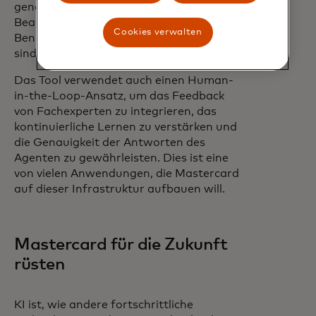
genauen Informationen, die für die
Beantwortung von
Cookies verwalten
Benutzeraufforderungen erforderlich
sind.
Das Tool verwendet auch einen Human-
in-the-Loop-Ansatz, um das Feedback
von Fachexperten zu integrieren, das
kontinuierliche Lernen zu verstärken und
die Genauigkeit der Antworten des
Agenten zu gewährleisten. Dies ist eine
von vielen Anwendungen, die Mastercard
auf dieser Infrastruktur aufbauen will.
Mastercard für die Zukunft
rüsten
KI ist, wie andere fortschrittliche