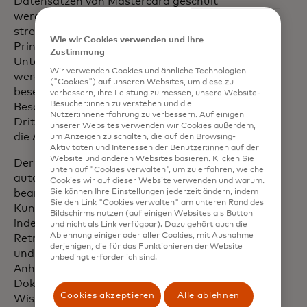
Datensätzen von Mastercard geschult
werden und dabei stets nach den
strengen KI- und Data-Governance-
Wie wir Cookies verwenden und Ihre
Prinzipien und -Standards des
Zustimmung
Unternehmens arbeiten. Dadurch
Wir verwenden Cookies und ähnliche Technologien
werden auch die Reibungsverluste
("Cookies") auf unseren Websites, um diese zu
beseitigt, die mit der Überprüfung und
verbessern, ihre Leistung zu messen, unsere Website-
Besucher:innen zu verstehen und die
Beschaffung von Lösungen von
Nutzer:innenerfahrung zu verbessern. Auf einigen
Drittanbietern verbunden sind, wodurch
unserer Websites verwenden wir Cookies außerdem,
die Abläufe weiter optimiert werden.
um Anzeigen zu schalten, die auf den Browsing-
Aktivitäten und Interessen der Benutzer:innen auf der
Website und anderen Websites basieren. Klicken Sie
Der Produkt-Onboarding-Assistent
unten auf "Cookies verwalten", um zu erfahren, welche
automatisiert Routineaufgaben und
Cookies wir auf dieser Website verwenden und warum.
beantwortet kritische Fragen der
Sie können Ihre Einstellungen jederzeit ändern, indem
Sie den Link "Cookies verwalten" am unteren Rand des
Kunden während des Onboardings,
Bildschirms nutzen (auf einigen Websites als Button
indem er ein großes Sprachmodell mit
und nicht als Link verfügbar). Dazu gehört auch die
Ablehnung einiger oder aller Cookies, mit Ausnahme
Retrieval Augmented Generation (RAG)
derjenigen, die für das Funktionieren der Website
und Feinabstimmung verwendet.
unbedingt erforderlich sind.
Anhand der bestehenden Onboarding-
Dokumentation von Mastercard als
Cookies akzeptieren
Alle ablehnen
Wissensbasis ermittelt die RAG die