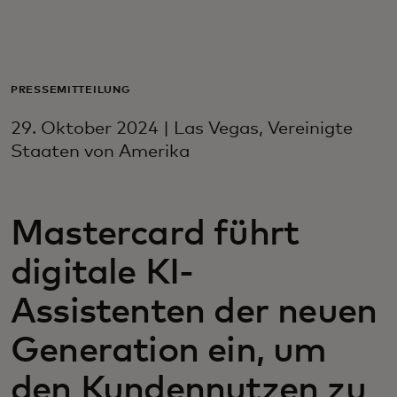
Für Sie
Für Unternehmen
PRESSEMITTEILUNG
29. Oktober 2024 | Las Vegas, Vereinigte
Für die Welt
Staaten von Amerika
Für Innovatoren
Mastercard führt
digitale KI-
Neuigkeiten und Trends
Assistenten der neuen
Generation ein, um
den Kundennutzen zu