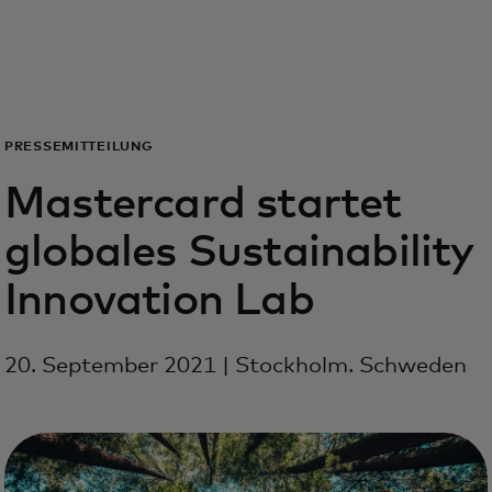
Für Sie
Für Unternehmen
PRESSEMITTEILUNG
Für die Welt
Mastercard startet
globales Sustainability
Für Innovatoren
Innovation Lab
Neuigkeiten und Trends
20. September 2021 | Stockholm. Schweden