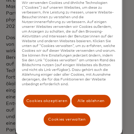
ist bereits im Gange – mit engagierten
Wir verwenden Cookies und ähnliche Technologien
Mastercard-Mitarbeitern, Startup-
("Cookies") auf unseren Websites, um diese zu
verbessern, ihre Leistung zu messen, unsere Website-
Partnern und Kunden – und die
Besucher:innen zu verstehen und die
physischen Räume werden im Frühjahr
Nutzer:innenerfahrung zu verbessern. Auf einigen
2022 eröffnet.
unserer Websites verwenden wir Cookies außerdem,
um Anzeigen zu schalten, die auf den Browsing-
Aktivitäten und Interessen der Benutzer:innen auf der
Das neue Lab baut auf der Erfahrung
Website und anderen Websites basieren. Klicken Sie
von Mastercard mit
unten auf "Cookies verwalten", um zu erfahren, welche
wirkungsorientierten Innovationen in
Cookies wir auf dieser Website verwenden und warum.
Sie können Ihre Einstellungen jederzeit ändern, indem
Bereichen wie der finanziellen Inklusion
Sie den Link "Cookies verwalten" am unteren Rand des
auf und wird untersuchen, wie
Bildschirms nutzen (auf einigen Websites als Button
und nicht als Link verfügbar). Dazu gehört auch die
Technologien wie 5G, Quanten und
Ablehnung einiger oder aller Cookies, mit Ausnahme
fortschrittliche KI zur Bewältigung
derjenigen, die für das Funktionieren der Website
ökologischer Herausforderungen
unbedingt erforderlich sind.
eingesetzt werden können. Es wird aus
einem Forschungs- und
Cookies akzeptieren
Alle ablehnen
Entwicklungszentrum bestehen, das sich
auf Lösungen für nachhaltigen Konsum
und Wertschöpfungsketten konzentriert;
Cookies verwalten
eine "Labs as a Service"-Plattform, um
Partner und Kunden bei der