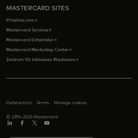
MASTERCARD SITES
wird in einer neuen Registerkarte geöffnet
Priceless.com
wird in einer neuen Registerkarte geöffnet
Mastercard Services
wird in einer neuen Registerkarte geöffn
Mastercard Entwickler
wird in einer neuen Registerkarte
Mastercard Marketing Center
wird in einer neuen Registerka
Zentrum für Inklusives Wachstum
Datenschutz
Terms
Manage cookies
© 1994-2026 Mastercard
Linkedin
Facebook
Twitter/X
Youtube