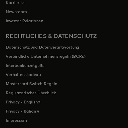
wird in einer neuen Registerkarte geöffnet
Karriere
Newsroom
wird in einer neuen Registerkarte geöffnet
Investor Relations
RECHTLICHES & DATENSCHUTZ
Datenschutz und Datenverantwortung
Verbindliche Unternehmensregeln (BCRs)
Interbankenentgelte
wird in einer neuen Registerkarte geöffnet
Verhaltenskodex
Mastercard Switch-Regeln
Regulatorischer Überblick
wird in einer neuen Registerkarte geöffnet
Privacy - English
wird in einer neuen Registerkarte geöffnet
Privacy - Italian
Impressum