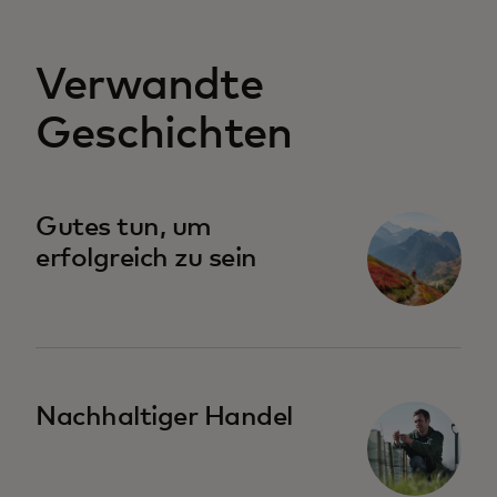
Verwandte
Geschichten
wird in einer neuen Registerkarte geöffnet
Gutes tun, um
erfolgreich zu sein
Nachhaltiger Handel