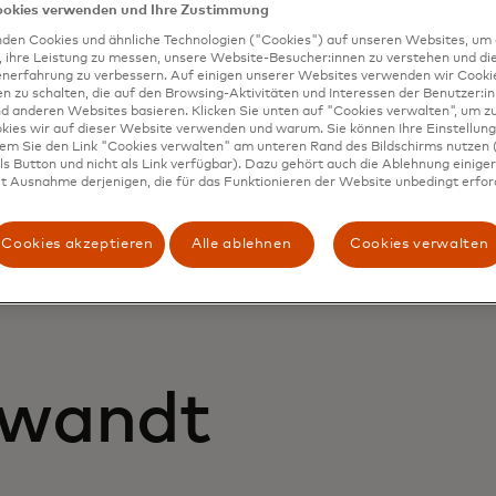
ookies verwenden und Ihre Zustimmung
ern zu erfüllen
fen Sie sich durch Kartenakzeptanz einen Wettbewerbsvo
den Cookies und ähnliche Technologien ("Cookies") auf unseren Websites, um 
, ihre Leistung zu messen, unsere Website-Besucher:innen zu verstehen und di
den Sie Hürden bei der Einführung
enerfahrung zu verbessern. Auf einigen unserer Websites verwenden wir Cook
Sie Automatisierung und KI
 zu schalten, die auf den Browsing-Aktivitäten und Interessen der Benutzer:in
d anderen Websites basieren. Klicken Sie unten auf "Cookies verwalten", um zu
rde von The Harris Poll und Mastercard im Oktober 2024 unter 1.04
kies wir auf dieser Website verwenden und warum. Sie können Ihre Einstellung
ungsträgern grosser B2B-Unternehmen in Brasilien, Kanada, Frank
dem Sie den Link "Cookies verwalten" am unteren Rand des Bildschirms nutzen (
pan, Malaysia, Saudi-Arabien, Spanien, Grossbritannien und den 
s Button und nicht als Link verfügbar). Dazu gehört auch die Ablehnung einiger 
t Ausnahme derjenigen, die für das Funktionieren der Website unbedingt erford
Cookies akzeptieren
Alle ablehnen
Cookies verwalten
rwandt