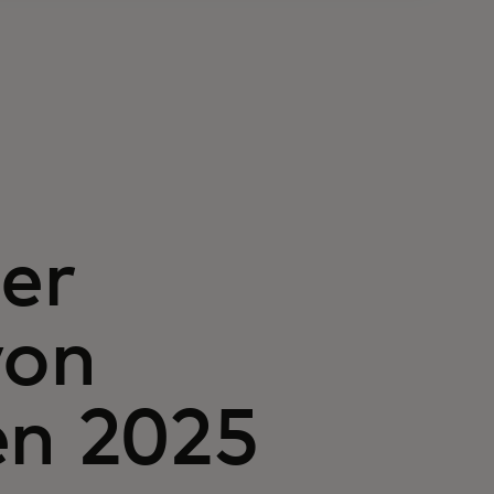
er
von
en 2025