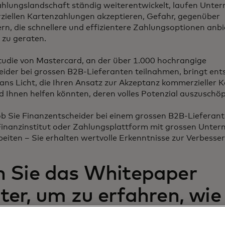
ahlungslandschaft ständig weiterentwickelt, laufen Unte
ziellen Kartenzahlungen akzeptieren, Gefahr, gegenüber
, die schnellere und effizientere Zahlungsoptionen anbie
 zu geraten.
tudie von Mastercard, an der über 1.000 hochrangige
ider bei grossen B2B-Lieferanten teilnahmen, bringt en
ans Licht, die Ihren Ansatz zur Akzeptanz kommerzieller 
 Ihnen helfen könnten, deren volles Potenzial auszuschöp
ob Sie Finanzentscheider bei einem grossen B2B-Lieferant
 Finanzinstitut oder Zahlungsplattform mit grossen Unte
ten – Sie erhalten wertvolle Erkenntnisse zur Verbesser
 Sie das Whitepaper
ter, um zu erfahren, wie 
Sie die Zahlungsmethoden an, um die Anforderungen von 