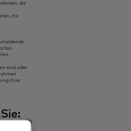
rnehmen, die
ten, ins
tscheidende
Karten
fen.
en sind oder
rnehmen
ung Ihrer
Sie:
Lieferanten