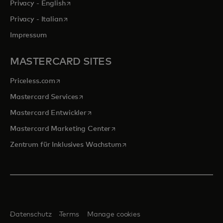
wird in einer neuen Registerkarte geöffnet
Privacy - English
wird in einer neuen Registerkarte geöffnet
Privacy - Italian
Impressum
MASTERCARD SITES
wird in einer neuen Registerkarte geöffnet
Priceless.com
wird in einer neuen Registerkarte geöffnet
Mastercard Services
wird in einer neuen Registerkarte geöffn
Mastercard Entwickler
wird in einer neuen Registerkarte
Mastercard Marketing Center
wird in einer neuen Registerka
Zentrum für Inklusives Wachstum
Datenschutz
Terms
Manage cookies