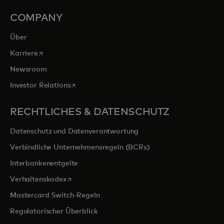
COMPANY
Über
wird in einer neuen Registerkarte geöffnet
Karriere
Newsroom
wird in einer neuen Registerkarte geöffnet
Investor Relations
RECHTLICHES & DATENSCHUTZ
Datenschutz und Datenverantwortung
Verbindliche Unternehmensregeln (BCRs)
Interbankenentgelte
wird in einer neuen Registerkarte geöffnet
Verhaltenskodex
Mastercard Switch-Regeln
Regulatorischer Überblick