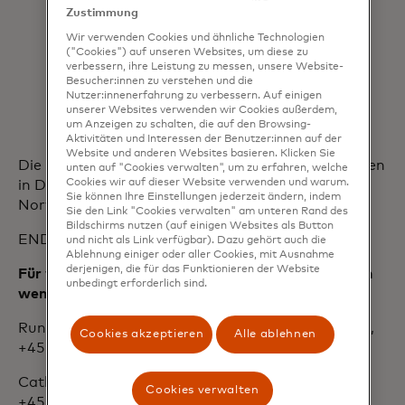
stark darauf, Lunar auf seinem
Zustimmung
Wir verwenden Cookies und ähnliche Technologien
Weg zur bevorzugten Bankwahl zu
("Cookies") auf unseren Websites, um diese zu
unterstützen, indem wir seinen
verbessern, ihre Leistung zu messen, unsere Website-
Besucher:innen zu verstehen und die
Kunden den wahren Wert des
Nutzer:innenerfahrung zu verbessern. Auf einigen
unserer Websites verwenden wir Cookies außerdem,
Open Banking näherbringen.
um Anzeigen zu schalten, die auf den Browsing-
Aktivitäten und Interessen der Benutzer:innen auf der
Website und anderen Websites basieren. Klicken Sie
Die Partnerschaft wird in Kürze allen Lunar-Kunden
unten auf "Cookies verwalten", um zu erfahren, welche
Cookies wir auf dieser Website verwenden und warum.
in Dänemark live übertragen, Schweden und
Sie können Ihre Einstellungen jederzeit ändern, indem
Norwegen werden folgen.
Sie den Link "Cookies verwalten" am unteren Rand des
Bildschirms nutzen (auf einigen Websites als Button
ENDEN
und nicht als Link verfügbar). Dazu gehört auch die
Ablehnung einiger oder aller Cookies, mit Ausnahme
derjenigen, die für das Funktionieren der Website
Für weitere Informationen oder Interviewanfragen
unbedingt erforderlich sind.
wenden Sie sich bitte an:
Rune Krogh Kallehauge, Leiter PR, Aiia: rk@aiia.eu,
Cookies akzeptieren
Alle ablehnen
+4525727014
Cathrine Kier, Leiterin PR, Lunar: ckk@lunar.app,
Cookies verwalten
+4520684510