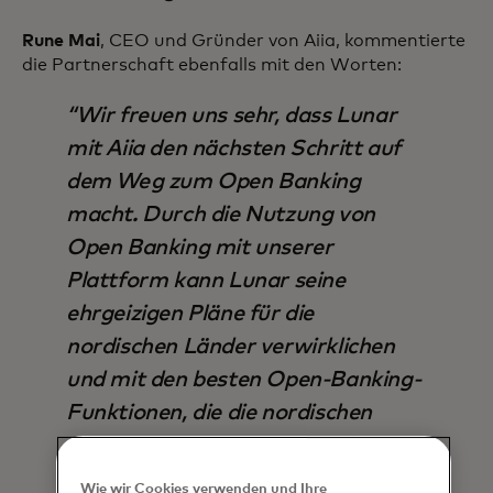
Rune Mai
, CEO und Gründer von Aiia, kommentierte
die Partnerschaft ebenfalls mit den Worten:
Wir freuen uns sehr, dass Lunar
mit Aiia den nächsten Schritt auf
dem Weg zum Open Banking
macht. Durch die Nutzung von
Open Banking mit unserer
Plattform kann Lunar seine
ehrgeizigen Pläne für die
nordischen Länder verwirklichen
und mit den besten Open-Banking-
Funktionen, die die nordischen
Länder zu bieten haben, Mehrwert
schaffen. Wir konzentrieren uns
Wie wir Cookies verwenden und Ihre