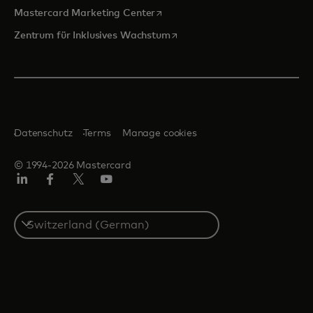
wird in einer neuen Registerkarte
Mastercard Marketing Center
wird in einer neuen Registerka
Zentrum für Inklusives Wachstum
Datenschutz
Terms
Manage cookies
© 1994-2026 Mastercard
Linkedin
Facebook
Twitter/X
Youtube
Select
a
country