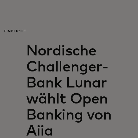
Für Sie
Für Unternehmen
EINBLICKE
Nordische
Für die Welt
Challenger-
Für Innovatoren
Bank Lunar
Neuigkeiten und Trends
wählt Open
Banking von
Aiia