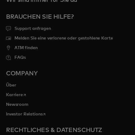
Wir sind immer für Sie da
BRAUCHEN SIE HILFE?
Support anfragen
Melden Sie eine verlorene oder gestohlene Karte
ATM finden
FAQs
COMPANY
Über
wird in einer neuen Registerkarte geöffnet
Karriere
Newsroom
wird in einer neuen Registerkarte geöffnet
Investor Relations
RECHTLICHES & DATENSCHUTZ