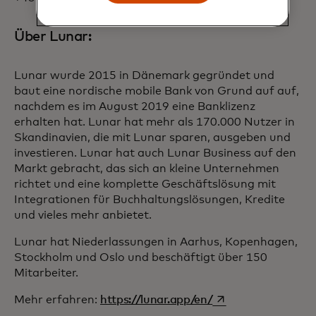
Über Lunar:
Lunar wurde 2015 in Dänemark gegründet und
baut eine nordische mobile Bank von Grund auf auf,
nachdem es im August 2019 eine Banklizenz
erhalten hat. Lunar hat mehr als 170.000 Nutzer in
Skandinavien, die mit Lunar sparen, ausgeben und
investieren. Lunar hat auch Lunar Business auf den
Markt gebracht, das sich an kleine Unternehmen
richtet und eine komplette Geschäftslösung mit
Integrationen für Buchhaltungslösungen, Kredite
und vieles mehr anbietet.
Lunar hat Niederlassungen in Aarhus, Kopenhagen,
Stockholm und Oslo und beschäftigt über 150
Mitarbeiter.
wird in einer neuen
Mehr erfahren:
https://lunar.app/en/