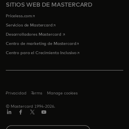
SITIOS WEB DE MASTERCARD
se abre en una pestaña nueva
Priceless.com
se abre en una pestaña nueva
Servicios de Mastercard
se abre en una pestaña nueva
Desarrolladores Mastercard
se abre en una pestaña nu
Centro de marketing de Mastercard
se abre en una pestaña nu
Centro para el Crecimiento Inclusivo
Privacidad
Terms
Manage cookies
© Mastercard 1994-2026.
LinkedIn
Facebook
Twitter/X
YouTube
Select