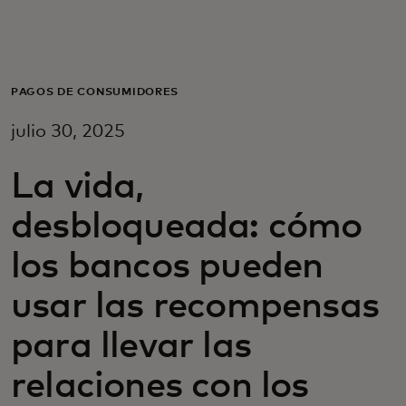
Para ti
Para empresas
PAGOS DE CONSUMIDORES
julio 30, 2025
Para el mundo
La vida,
Para innovadores
desbloqueada: cómo
los bancos pueden
Noticias y tendencias
usar las recompensas
para llevar las
relaciones con los