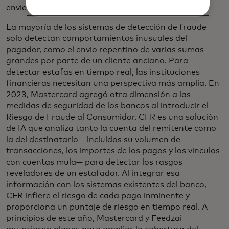
envíen el dinero.
La mayoría de los sistemas de detección de fraude
solo detectan comportamientos inusuales del
pagador, como el envío repentino de varias sumas
grandes por parte de un cliente anciano. Para
detectar estafas en tiempo real, las instituciones
financieras necesitan una perspectiva más amplia. En
2023, Mastercard agregó otra dimensión a las
medidas de seguridad de los bancos al introducir el
Riesgo de Fraude al Consumidor. CFR es una solución
de IA que analiza tanto la cuenta del remitente como
la del destinatario —incluidos su volumen de
transacciones, los importes de los pagos y los vínculos
con cuentas mula— para detectar los rasgos
reveladores de un estafador. Al integrar esa
información con los sistemas existentes del banco,
CFR infiere el riesgo de cada pago inminente y
proporciona un puntaje de riesgo en tiempo real. A
principios de este año, Mastercard y Feedzai