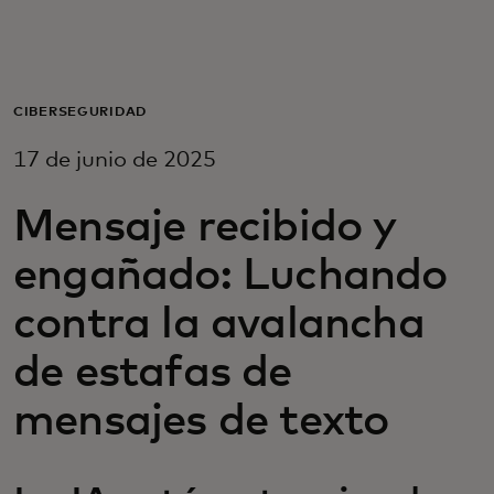
Para ti
Para empresas
CIBERSEGURIDAD
17 de junio de 2025
Para el mundo
Mensaje recibido y
Para innovadores
engañado: Luchando
contra la avalancha
Noticias y tendencias
de estafas de
mensajes de texto