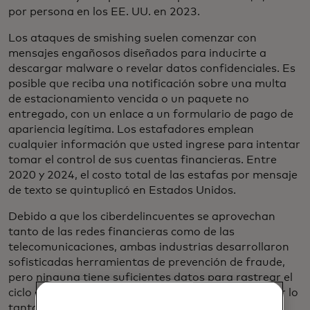
por persona en los EE. UU. en 2023.
Los ataques de smishing suelen comenzar con
mensajes engañosos diseñados para inducirte a
descargar malware o revelar datos confidenciales. Es
posible que reciba una notificación sobre una multa
de estacionamiento vencida o un paquete no
entregado, con un enlace a un formulario de pago de
apariencia legítima. Los estafadores emplean
cualquier información que usted ingrese para intentar
tomar el control de sus cuentas financieras. Entre
2020 y 2024, el costo total de las estafas por mensaje
de texto se quintuplicó en Estados Unidos.
Debido a que los ciberdelincuentes se aprovechan
tanto de las redes financieras como de las
telecomunicaciones, ambas industrias desarrollaron
sofisticadas herramientas de prevención de fraude,
pero ninguna tiene suficientes datos para rastrear el
ciclo de vida completo de una estafa por sí sola. Por lo
tanto, Mastercard se está asociando con Deutsche