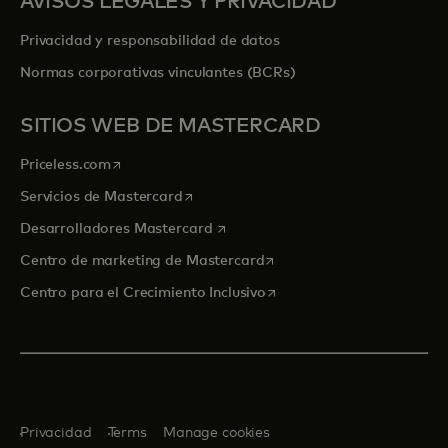
AVISOS LEGALES Y PRIVACIDAD
Privacidad y responsabilidad de datos
Normas corporativas vinculantes (BCRs)
SITIOS WEB DE MASTERCARD
se abre en una pestaña nueva
Priceless.com
se abre en una pestaña nueva
Servicios de Mastercard
se abre en una pestaña nueva
Desarrolladores Mastercard
se abre en una pestaña nu
Centro de marketing de Mastercard
se abre en una pestaña nu
Centro para el Crecimiento Inclusivo
Privacidad
Terms
Manage cookies