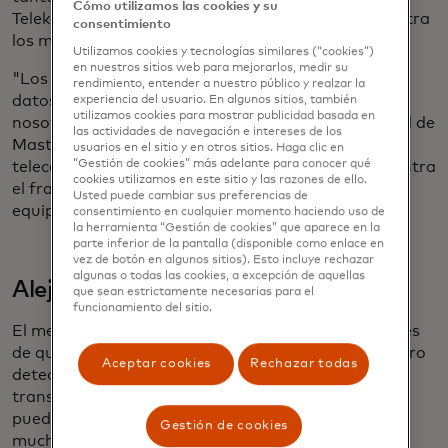
Cómo utilizamos las cookies y su
Telekom y GSMA para compartir ideas y luchar contra
consentimiento
los malos actores desde múltiples ángulos.
Utilizamos cookies y tecnologías similares (“cookies”)
en nuestros sitios web para mejorarlos, medir su
"Los estafadores no diferencian entre fuentes de
rendimiento, entender a nuestro público y realzar la
datos, entonces, ¿por qué deberíamos hacerlo
experiencia del usuario. En algunos sitios, también
utilizamos cookies para mostrar publicidad basada en
nosotros?", pregunta Din Uppal, líder vertical global de
las actividades de navegación e intereses de los
Mastercard para tecnología, medios y
usuarios en el sitio y en otros sitios. Haga clic en
“Gestión de cookies” más adelante para conocer qué
telecomunicaciones. "Si vamos a ganar la lucha contra
cookies utilizamos en este sitio y las razones de ello.
el fraude y las estafas, tiene que ser un esfuerzo de
Usted puede cambiar sus preferencias de
equipo".
consentimiento en cualquier momento haciendo uso de
la herramienta “Gestión de cookies” que aparece en la
parte inferior de la pantalla (disponible como enlace en
vez de botón en algunos sitios). Esto incluye rechazar
algunas o todas las cookies, a excepción de aquellas
Alejamiento
que sean estrictamente necesarias para el
funcionamiento del sitio.
El mejor momento para detener una estafa es antes
de que el dinero salga de la cuenta de la víctima. Pero
Aceptar cookies
Rechazar todas
detectar pagos fraudulentos entre los millones de
transacciones legítimas que se realizan cada día
puede ser como buscar una aguja en un pajar. En
Gestión de cookies
muchos casos, los clientes son engañados para que