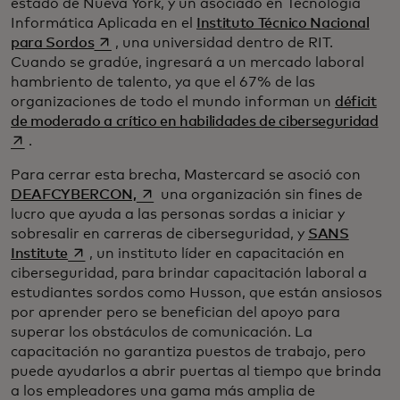
estado de Nueva York, y un asociado en Tecnología
Informática Aplicada en el
Instituto Técnico Nacional
se abre en una pestaña nueva
para Sordos
, una universidad dentro de RIT.
Cuando se gradúe, ingresará a un mercado laboral
hambriento de talento, ya que el 67% de las
organizaciones de todo el mundo informan un
déficit
se 
de moderado a crítico en habilidades de ciberseguridad
.
Para cerrar esta brecha, Mastercard se asoció con
se abre en una pestaña nueva
DEAFCYBERCON,
una organización sin fines de
lucro que ayuda a las personas sordas a iniciar y
sobresalir en carreras de ciberseguridad, y
SANS
se abre en una pestaña nueva
Institute
, un instituto líder en capacitación en
ciberseguridad, para brindar capacitación laboral a
estudiantes sordos como Husson, que están ansiosos
por aprender pero se benefician del apoyo para
superar los obstáculos de comunicación. La
capacitación no garantiza puestos de trabajo, pero
puede ayudarlos a abrir puertas al tiempo que brinda
a los empleadores una gama más amplia de