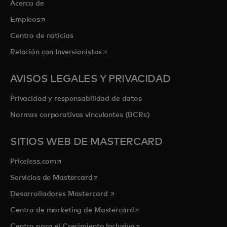
Acerca de
se abre en una pestaña nueva
Empleos
Centro de noticias
se abre en una pestaña nueva
Relación con Inversionistas
AVISOS LEGALES Y PRIVACIDAD
Privacidad y responsabilidad de datos
Normas corporativas vinculantes (BCRs)
SITIOS WEB DE MASTERCARD
se abre en una pestaña nueva
Priceless.com
se abre en una pestaña nueva
Servicios de Mastercard
se abre en una pestaña nueva
Desarrolladores Mastercard
se abre en una pestaña nu
Centro de marketing de Mastercard
se abre en una pestaña nu
Centro para el Crecimiento Inclusivo