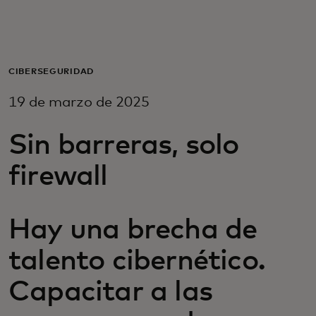
Para ti
Para empresas
CIBERSEGURIDAD
19 de marzo de 2025
Para el mundo
Sin barreras, solo
Para innovadores
firewall
Noticias y tendencias
Hay una brecha de
talento cibernético.
Capacitar a las