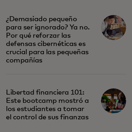
se abre en una pestaña nueva
¿Demasiado pequeño
para ser ignorado? Ya no.
Por qué reforzar las
defensas cibernéticas es
crucial para las pequeñas
compañías
Libertad financiera 101:
Este bootcamp mostró a
los estudiantes a tomar
el control de sus finanzas