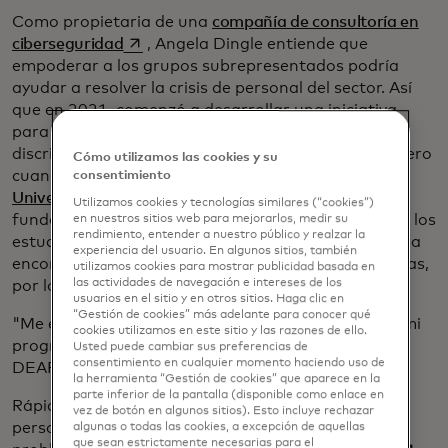
Como propietaria de una
compañía de consultoría en
se abre en una pestaña nueva
ciberseguridad
, Angela Dingle entiende que
empoderar a los grupos subrepresentados podría
ayudar a resolver la crisis de personal del sector. Así
que en 2021, comenzó a desarrollar una iniciativa
para ayudar a las mujeres de color a superar la
discriminación en la contratación en este campo. Pero
Cómo utilizamos las cookies y su
cuando le comentó la idea a un colega de
la
consentimiento
se abre en una pestaña nueva
Universidad Gallaudet
de Washington, D.C.,
Utilizamos cookies y tecnologías similares (“cookies”)
fundada para estudiantes sordos, se enteró de que los
en nuestros sitios web para mejorarlos, medir su
rendimiento, entender a nuestro público y realzar la
estudiantes sordos tienen aún más dificultades para
experiencia del usuario. En algunos sitios, también
encontrar trabajo. Dingle tiene dos hermanas sordas,
utilizamos cookies para mostrar publicidad basada en
las actividades de navegación e intereses de los
por lo que el comentario le tocó de cerca.
usuarios en el sitio y en otros sitios. Haga clic en
“Gestión de cookies” más adelante para conocer qué
"Me enojó tanto que decidí cambiar el enfoque de mi
cookies utilizamos en este sitio y las razones de ello.
programa", dice Dingle. "Lo renombré
Usted puede cambiar sus preferencias de
consentimiento en cualquier momento haciendo uso de
DEAFCYBERCON".
la herramienta “Gestión de cookies” que aparece en la
parte inferior de la pantalla (disponible como enlace en
Rápidamente aprendió que, de los 11 millones de
vez de botón en algunos sitios). Esto incluye rechazar
personas en los EE. UU. que son sordas o tienen
algunas o todas las cookies, a excepción de aquellas
que sean estrictamente necesarias para el