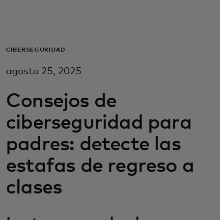
Para ti
Para empresas
CIBERSEGURIDAD
agosto 25, 2025
Para el mundo
Consejos de
Para innovadores
ciberseguridad para
padres: detecte las
Noticias y tendencias
estafas de regreso a
clases