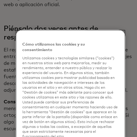
web o aplicación oficial.
Piénsalo dos veces antes de
responder
Cómo utilizamos las cookies y su
El regreso a clases también significa una bandeja de
consentimiento
entrada llena de emails, mensajes de texto y mensajes
Utilizamos cookies y tecnologías similares (“cookies”)
de maestros, escuelas, clubes y otros padres. Los
en nuestros sitios web para mejorarlos, medir su
rendimiento, entender a nuestro público y realzar la
estafadores lo saben y, a menudo, imitan estas
experiencia del usuario. En algunos sitios, también
fuentes confiables para engañarlo para que
utilizamos cookies para mostrar publicidad basada en
las actividades de navegación e intereses de los
descargue enlaces maliciosos, descargue archivos
usuarios en el sitio y en otros sitios. Haga clic en
adjuntos dañinos o comparta información personal.
“Gestión de cookies” más adelante para conocer qué
cookies utilizamos en este sitio y las razones de ello.
Consejo profesional:
Tenga cuidado con cualquier
Usted puede cambiar sus preferencias de
consentimiento en cualquier momento haciendo uso de
mensaje inesperado, especialmente si tienen errores
la herramienta “Gestión de cookies” que aparece en la
ortográficos, enlaces extraños o lenguaje urgente. Si
parte inferior de la pantalla (disponible como enlace en
algo se siente mal, comunicar directamente con la
vez de botón en algunos sitios). Esto incluye rechazar
algunas o todas las cookies, a excepción de aquellas
escuela.
que sean estrictamente necesarias para el
funcionamiento del sitio.