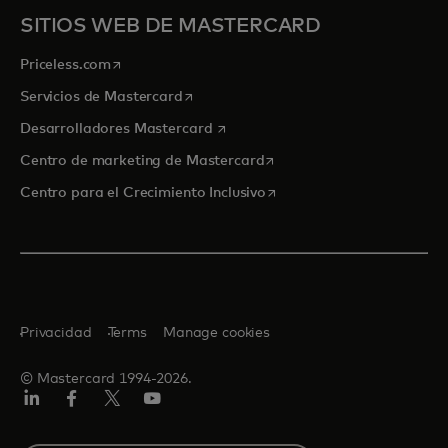
SITIOS WEB DE MASTERCARD
se abre en una pestaña nueva
Priceless.com
se abre en una pestaña nueva
Servicios de Mastercard
se abre en una pestaña nueva
Desarrolladores Mastercard
se abre en una pestaña nu
Centro de marketing de Mastercard
se abre en una pestaña nu
Centro para el Crecimiento Inclusivo
Privacidad
Terms
Manage cookies
© Mastercard 1994-2026.
LinkedIn
Facebook
Twitter/X
YouTube