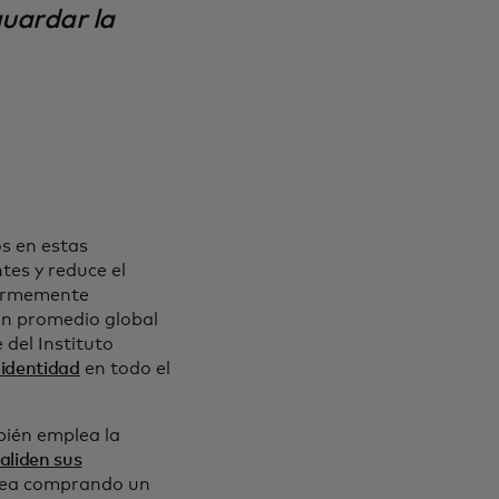
uardar la
os en estas
tes y reduce el
enormemente
 un promedio global
 del Instituto
 identidad
en todo el
bién emplea la
aliden sus
 sea comprando un