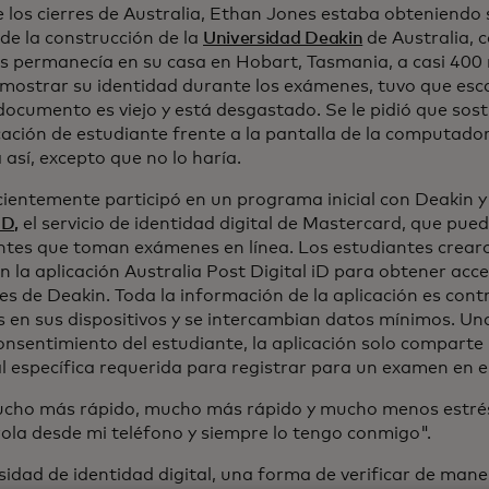
 los cierres de Australia, Ethan Jones estaba obteniendo
de la construcción de la
Universidad Deakin
de Australia, c
s permanecía en su casa en Hobart, Tasmania, a casi 400 m
mostrar su identidad durante los exámenes, tuvo que esc
documento es viejo y está desgastado. Se le pidió que sost
icación de estudiante frente a la pantalla de la computado
 así, excepto que no lo haría.
cientemente participó en un programa inicial con Deakin y
ID,
el servicio de identidad digital de Mastercard, que puede
ntes que toman exámenes en línea. Los estudiantes crear
en la aplicación Australia Post Digital iD para obtener acce
s de Deakin. Toda la información de la aplicación es cont
s en sus dispositivos y se intercambian datos mínimos. Una
consentimiento del estudiante, la aplicación solo comparte
l específica requerida para registrar para un examen en el
cho más rápido, mucho más rápido y mucho menos estrés"
rola desde mi teléfono y siempre lo tengo conmigo".
idad de identidad digital, una forma de verificar de maner