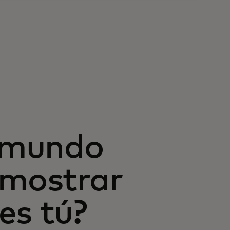
n mundo
emostrar
es tú?