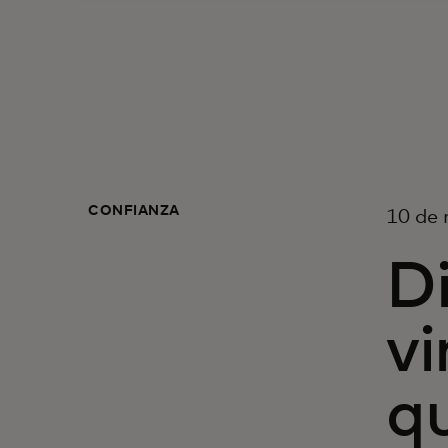
CONFIANZA
10 de
Di
v
qu