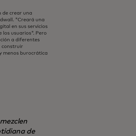
n de crear una
idwall. "Creará una
tal en sus servicios
 los usuarios". Pero
ación a diferentes
 construir
 y menos burocrática
e mezclen
otidiana de