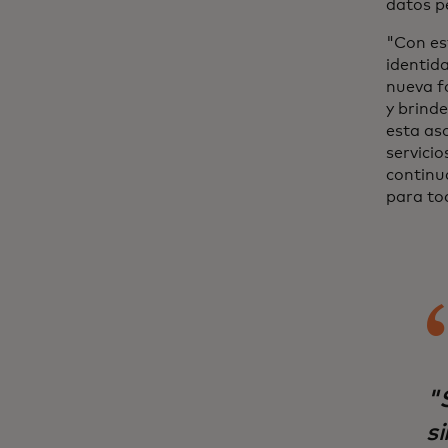
datos p
"Con es
identid
nueva f
y brind
esta aso
servici
continu
para to
"S
si