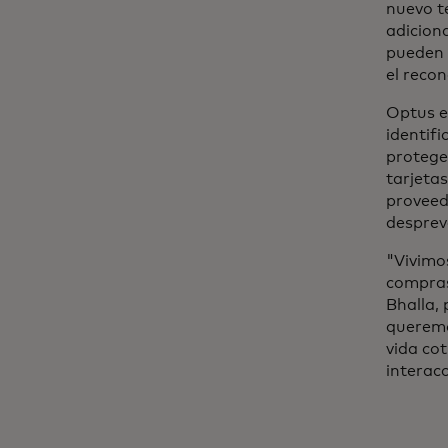
nuevo t
adiciona
pueden 
el recon
Optus e
identifi
protege 
tarjeta
proveed
desprev
"Vivimo
compras,
Bhalla, 
queremos
vida co
interacc