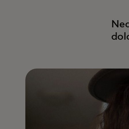
Neq
dol