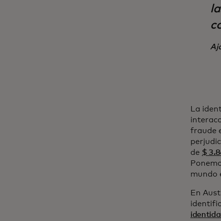
l
co
Aj
La ident
interacc
fraude 
perjudi
de
$ 3.8
Ponemon
mundo e
En Aust
identifi
identid