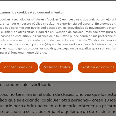
ciones en línea, se estuvo acumulando durante años, pero
 dependencia del mundo digital, desde las compras en líne
izamos las cookies y su consentimiento
 y la banca móvil hasta las citas médicas virtuales y el apr
 remoto.
cookies y tecnologías similares (“cookies”) en nuestros sitios web para mejorarl
, entender a nuestro público y realzar la experiencia del usuario. En algunos sit
cookies para mostrar publicidad basada en las actividades de navegación e inter
a que la pandemia se prolongue, la necesidad de identifica
 el sitio y en otros sitios. Haga clic en “Gestión de cookies” más adelante para 
ará, y las encuestas muestran que las herramientas que p
lizamos en este sitio y las razones de ello. Usted puede cambiar sus preferencia
rtuales llegaron para quedar, y la necesidad de confianza 
ento en cualquier momento haciendo uso de la herramienta “Gestión de cookie
la parte inferior de la pantalla (disponible como enlace en vez de botón en algun
entas solo aumentará en todas partes del mundo.
e rechazar algunas o todas las cookies, a excepción de aquellas que sean estri
para el funcionamiento del sitio.
ard acaba de lanzar su
red global de identificación en Brasi
a la de Deakin, en la que los estudiantes emplean la aplic
Aceptar cookies
Rechazar todas
Gestión de cookies
ar y verificar su identidad digital. De esta forma, puede
ad antes de realizar importantes exámenes nacionales en 
du empleando la red de identificación de Mastercard, q
as credenciales verificadas.
cosa no termina en el salón de clases. Una vez que los est
dida que se expanda, cualquier otra persona— creen su iden
usarla para abrir una cuenta bancaria, obtener un prést
a acceder a servicios como el alquiler de un auto, sin te