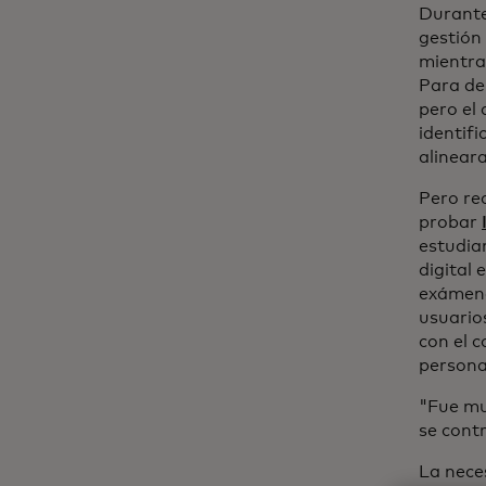
Durante
gestión 
mientra
Para de
pero el 
identif
alineara
Pero re
probar
estudia
digital 
exámene
usuario
con el 
persona
"Fue mu
se cont
La neces